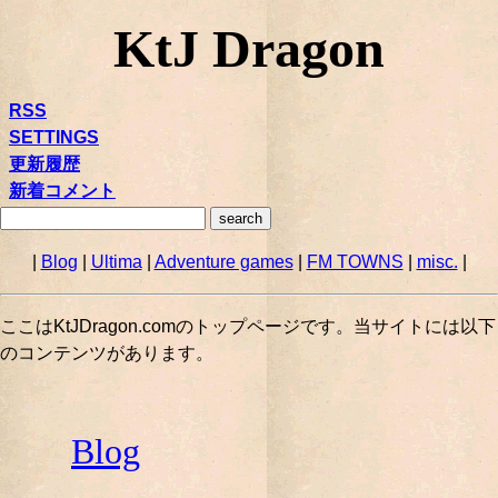
KtJ Dragon
RSS
SETTINGS
更新履歴
新着コメント
|
Blog
|
Ultima
|
Adventure games
|
FM TOWNS
|
misc.
|
ここはKtJDragon.comのトップページです。当サイトには以下
のコンテンツがあります。
Blog