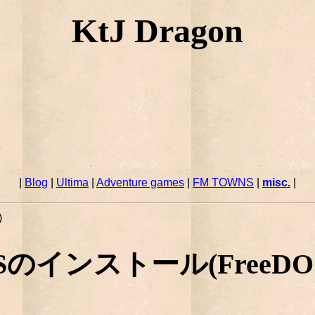
KtJ Dragon
|
Blog
|
Ultima
|
Adventure games
|
FM TOWNS
|
misc.
|
)
Sのインストール(FreeDO