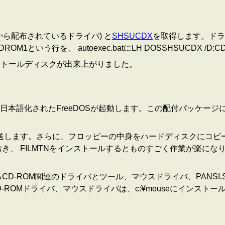
ら配布されているドライバ) と
SHSUCDX
を取得します。ドライ
S /D:CDROM1という行を、 autoexec.batにLH DOSSHSU
ンストールディスクが出来上がりました。
語化されたFreeDOSが起動します。この配付パッケージには
に転送します。さらに、フロッピーの中身をハードディスクにコ
き、 FILMTNをインストールするとものすごく作業が楽に
-ROM関連のドライバとツール、マウスドライバ、PANSI.SYS
お、CD-ROMドライバ、マウスドライバは、c:¥mouseにイン