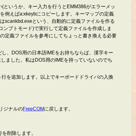
い(というか、キー入力を行うとEMM386がエラーメッ
を例えばa:xkeybにコピーします。キーマップの定義
はscankbd.exeという、自動的に定義ファイルを作る
プロンプトモード)で実行して定義ファイルを作成しま
の定義ファイルを参考にしてちょっと書き換える必要
し、DOS用の日本語IMEをお持ちならば、漢字キー
しました。私はDOS用のIMEを持っていないのでち
keyjpという行を追加します。以上でキーボードドライバの入換
オリジナルの
FreeCOM
に戻します。
係の行を削除します。