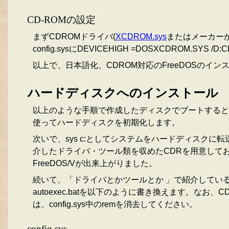
CD-ROMの設定
まずCDROMドライバ(
XCDROM.sys
またはメーカーか
config.sysにDEVICEHIGH =DOSXCDROM.SY
以上で、日本語化、CDROM対応のFreeDOSのイ
ハードディスクへのインストール
以上のような手順で作成したディスクでブートすると日本
使ってハードディスクを初期化します。
次いで、sys c:としてシステムをハードディスク
介したドライバ・ツール類を収めたCDRを用意してお
FreeDOS/Vが出来上がりました。
続いて、「ドライバとかツールとか 」で紹介しているCD
autoexec.batを以下のように書き換えます。な
は、config.sys中のremを消去してください。
config.sys