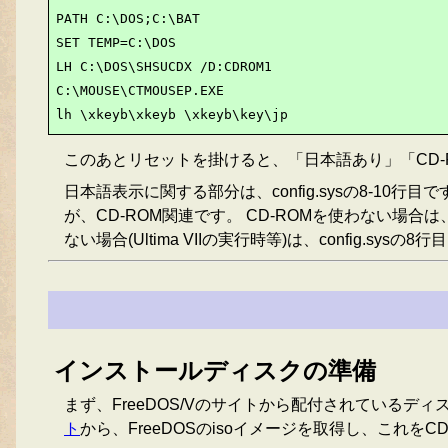
PATH C:\DOS;C:\BAT

SET TEMP=C:\DOS

LH C:\DOS\SHSUCDX /D:CDROM1

C:\MOUSE\CTMOUSEP.EXE

lh \xkeyb\xkeyb \xkeyb\key\jp
このあとリセットを掛けると、「日本語あり」「CD-
日本語表示に関する部分は、config.sysの8-10行目
が、CD-ROM関連です。 CD-ROMを使わない場合は、
ない場合(Ultima VIIの実行時等)は、config.sysの
インストールディスクの準備
まず、FreeDOS/Vのサイトから配付されているデ
ト
から、FreeDOSのisoイメージを取得し、これを