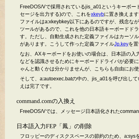
FreeDOS/Vで採用されているjis_a01という
セージを出力する)ので、これを
xkeyb
に置き換えます
ファイルはa:xkeybkey以下にあるのですが、残念なが
ツールがあるので、これを他の日本語キーボードドライ
す。ただし、自動生成された定義ファイルはカーソル
があります。こうして作った定義ファイル
Jp.key
を置
なお、AXキーボードをお使いの場合は、日本語の入
などを認識させるためにキーボードドライバが必要にな
ゃんと動くかは分かりませんが、こちらも自由にお使
そして、a:autoexec.batの中の、jis_a01を呼
えは完了です。
command.comの入換え
FreeDOS/Vでは、メッセージ日本語化されたcom
日本語入力FEP「鳳」の削除
フロッピーのディスクスペースの節約のため、a:sysを削除