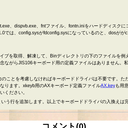
t.exe、dispvb.exe、fntファイル、fontn.iniをハードディスクに
.0では、config.sysがfdconfig.sysになっているのと、do
イブを取得、解凍して、Binディレクトリの下のファイルを例え
が、残念ながらJIS106キーボード用の定義ファイルはありません
力のことを考慮しなければキーボードドライバは不要です。ただ
ります。xkeyb用のAXキーボード定義ファイル
AX.key
も用意
いください。
xkeybkeyjpという行を追加します。以上でキーボードドライバの入換え
コメント(0)