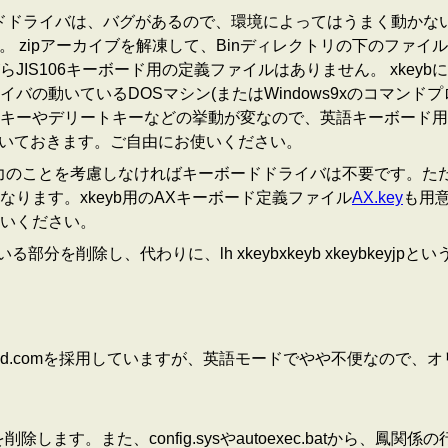
キーボードドライバは、バグがあるので、環境によってはうまく動かな
。 zipアーカイブを解凍して、Binディレクトリの下のファイル
らJIS106キーボード用の定義ファイルはありません。 xkeybに
バの動いているDOSマシン(またはWindows9xのコマンド
キーやデリートキーなどの挙動が変なので、英語キーボード用
いておきます。ご自由にお使いください。
力のことを考慮しなければキーボードドライバは不要です。ただ
ります。xkeyb用のAXキーボード定義ファイル
AX.key
も用意
いください。
び出している部分を削除し、代わりに、lh xkeybxkeyb xkeyb
mand.comを採用していますが、英語モードでやや不便なので、
します。また、config.sysやautoexec.batから、鳳関