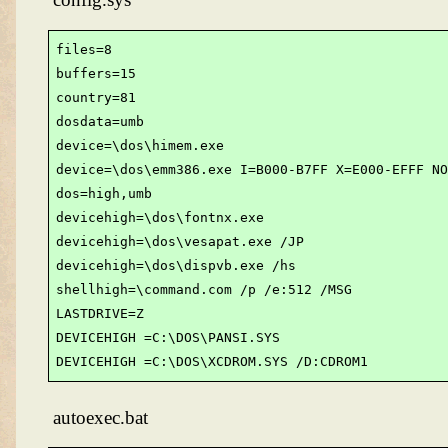
files=8

buffers=15

country=81

dosdata=umb

device=\dos\himem.exe

device=\dos\emm386.exe I=B000-B7FF X=E000-EFFF NO
dos=high,umb

devicehigh=\dos\fontnx.exe

devicehigh=\dos\vesapat.exe /JP

devicehigh=\dos\dispvb.exe /hs

shellhigh=\command.com /p /e:512 /MSG

LASTDRIVE=Z

DEVICEHIGH =C:\DOS\PANSI.SYS

DEVICEHIGH =C:\DOS\XCDROM.SYS /D:CDROM1
autoexec.bat