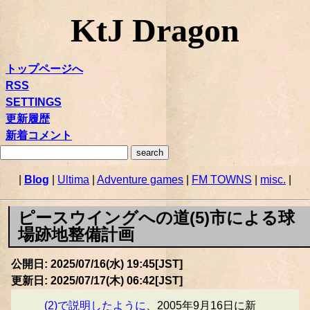
KtJ Dragon
トップページへ
RSS
SETTINGS
更新履歴
新着コメント
|
Blog
|
Ultima
|
Adventure games
|
FM TOWNS
|
misc.
|
ピースウイングへの道(5)市による球
場跡地整備計画
公開日: 2025/07/16(水) 19:45[JST]
更新日: 2025/07/17(木) 06:42[JST]
(2)で説明したように
、2005年9月16日に新