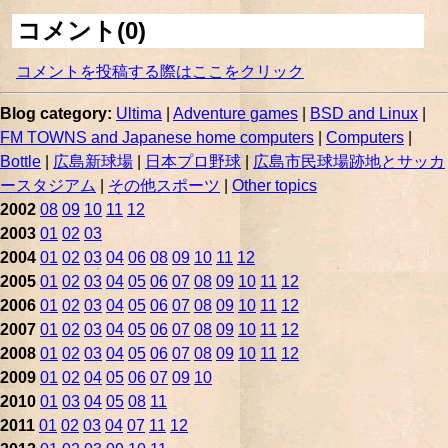
コメント(0)
コメントを投稿する際はここをクリック
Blog category:
Ultima
|
Adventure games
|
BSD and Linux
|
FM TOWNS and Japanese home computers
|
Computers
|
Bottle
|
広島新球場
|
日本プロ野球
|
広島市民球場跡地とサッカ
ースタジアム
|
その他スポーツ
|
Other topics
2002
08
09
10
11
12
2003
01
02
03
2004
01
02
03
04
06
08
09
10
11
12
2005
01
02
03
04
05
06
07
08
09
10
11
12
2006
01
02
03
04
05
06
07
08
09
10
11
12
2007
01
02
03
04
05
06
07
08
09
10
11
12
2008
01
02
03
04
05
06
07
08
09
10
11
12
2009
01
02
04
05
06
07
09
10
2010
01
03
04
05
08
11
2011
01
02
03
04
07
11
12