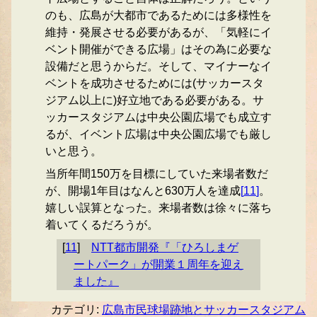
のも、広島が大都市であるためには多様性を
維持・発展させる必要があるが、「気軽にイ
ベント開催ができる広場」はその為に必要な
設備だと思うからだ。そして、マイナーなイ
ベントを成功させるためには(サッカースタ
ジアム以上に)好立地である必要がある。サ
ッカースタジアムは中央公園広場でも成立す
るが、イベント広場は中央公園広場でも厳し
いと思う。
当所年間150万を目標にしていた来場者数だ
が、開場1年目はなんと630万人を達成
[
11
]
。
嬉しい誤算となった。来場者数は徐々に落ち
着いてくるだろうが。
[
11
]
NTT都市開発『「ひろしまゲ
ートパーク」が開業１周年を迎え
ました』
カテゴリ:
広島市民球場跡地とサッカースタジアム