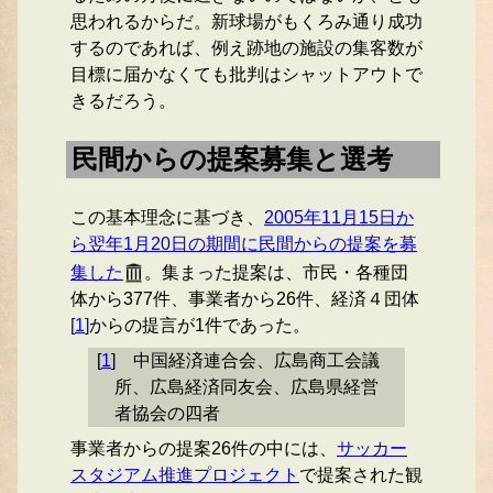
思われるからだ。新球場がもくろみ通り成功
するのであれば、例え跡地の施設の集客数が
目標に届かなくても批判はシャットアウトで
きるだろう。
民間からの提案募集と選考
この基本理念に基づき、
2005年11月15日か
ら翌年1月20日の期間に民間からの提案を募
集した
。集まった提案は、市民・各種団
体から377件、事業者から26件、経済４団体
[
1
]
からの提言が1件であった。
[
1
]
中国経済連合会、広島商工会議
所、広島経済同友会、広島県経営
者協会の四者
事業者からの提案26件の中には、
サッカー
スタジアム推進プロジェクト
で提案された観