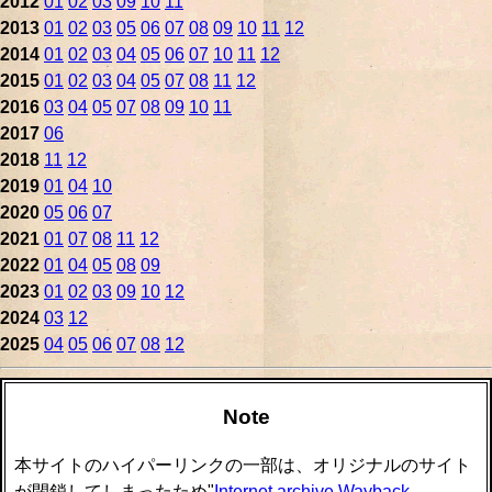
2012
01
02
03
09
10
11
2013
01
02
03
05
06
07
08
09
10
11
12
2014
01
02
03
04
05
06
07
10
11
12
2015
01
02
03
04
05
07
08
11
12
2016
03
04
05
07
08
09
10
11
2017
06
2018
11
12
2019
01
04
10
2020
05
06
07
2021
01
07
08
11
12
2022
01
04
05
08
09
2023
01
02
03
09
10
12
2024
03
12
2025
04
05
06
07
08
12
Note
本サイトのハイパーリンクの一部は、オリジナルのサイト
が閉鎖してしまったため"
Internet archive Wayback