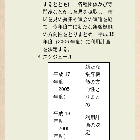
するとともに、各種団体及び専
門家などから意見を聴取し、市
民意見の募集や議会の議論を経
て、今年度中に新たな集客機能
の方向性をとりまとめ、平成 18
年度（2006 年度）に利用計画
を決定する。
スケジュール
新たな
平成 17
集客機
年度
能の方
（2005
向性と
年度）
りまと
め
平成 18
利用計
年度
画の決
（2006
定
年度）