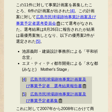
この11件に対して事業計画案を募集したこ
とろ、6件の計画案が出された
[
4
]
。この計画
案に対して
広島市民球場跡地事業計画案及び
事業予定者選考委員会
にて選考がなされ
た。選考結果は8月26日に報告されたが結果
は最優秀案無しとなり、以下の優秀案2件が
選定された
[
5
]
。
池原義郎・建築設計事務所による「平和祈
念堂」
エヌ・ティ・ティ都市開発による「水な都
(みなと) Mother's Stage」
[
4
]
広島市民球場跡地事業計画案及
び事業予定者 選考結果報告書
[
5
]
広島市民球場跡地事業計画案及
び事業予定者募集
これに対して2007年から2008年にかけて商