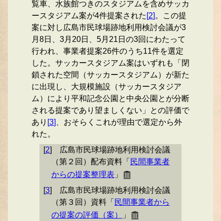
覧車、水族館つきのスタジアムを含めサッカ
ースタジアム案が4件提案された
[
2
]
。この提
案に対し広島市民球場跡地利用検討会議が3
月8日、3月20日、5月21日の3回にわたって
行われ、事業者提案26件のうち11件を選定
した。サッカースタジアム案はいずれも「閉
鎖された空間（サッカースタジアム）が新た
に出現し、大規模施設（サッカースタジア
ム）により平和記念公園と中央公園とが分断
される提案であり望ましくない」との評価で
あり
[
3
]
、おそらくこれが理由で選定から外
れた。
[
2
]
広島市民球場跡地利用検討会議
（第２回）配布資料「
民間事業者
からの提案整理表
」
[
3
]
広島市民球場跡地利用検討会議
（第３回）資料「
民間事業者から
の提案の評価（案）
」