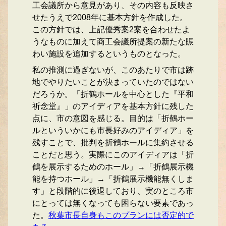
工会議所から意見があり、その内容も反映さ
せたうえで2008年に基本方針を作成した。
この方針では、上記優秀案2案を合わせたよ
うなものに加えて商工会議所提案の新たな賑
わい施設を追加するというものとなった。
私の推測に過ぎないが、このあたりで市は跡
地でやりたいことが決まっていたのではない
だろうか。「折鶴ホールを中心とした『平和
祈念堂』」のアイディアを基本方針に残した
点に、市の意図を感じる。目的は「折鶴ホー
ルといういかにも市長好みのアイディア」を
残すことで、批判を折鶴ホールに集約させる
ことだと思う。実際にこのアイディアは「折
鶴を展示するためのホール」→「折鶴展示機
能を持つホール」→「折鶴展示機能無くしま
す」と段階的に後退しており、実のところ市
にとっては無くなっても困らない要素であっ
た。
秋葉市長自身もこのプランには否定的で