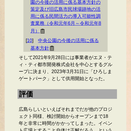
園の今後の活用に係る基本方針の
策定及び旧広島市民球場跡地の活
用に係る民間活力の導入可能性調
査業務（令和元年6月～令和元年8
月）
[
10
]
中央公園の今後の活用に係る
基本方針
そして2021年9月28日には事業者がエヌ・テ
ィ・ティ都市開発株式会社を中心とするグル
ープに決まり、2023年3月31日に「ひろしま
ゲートパーク」として供用開始となった。
評価
広島らしいといえばそれまでだが他のプロジ
ェクト同様、検討開始からオープンまで18
年と非常に時間がかかってしまった。イベン
ト広場とすること自体は正解だろう。という