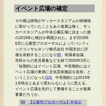
イベント広場の確定
その後は跡地がサッカースタジアムの候補地
に挙がっていたこともあり進展は無く、サッ
カースタジアムが中央公園広場に決まった後
の2019年に検討が再開された。まず2019年
6月に公募型プロポーザルによってパシフィ
ックコンサルタンツ株式会社 中国支社に評
価を依頼することになり
[
9
]
、有識者会議、
市民からの意見募集などを経て2020年3月に
「短期的にはイベント広場、中長期的にはイ
ベント広場の東側に文化芸術施設を追加」と
いうことになった
[
10
]
。中長期的には2015年
1月時点とあまり変わらないように思える。
イベント広場を先行して整備することが進展
要素だろうか。
[
9
]
【公募型プロポーザル】中央公