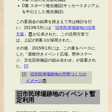
D案 スポーツ複合施設(サッカースタジアム
を中心とした複合施設)
この委員会の結果を踏まえて市は検討を行
い、2013年3月には「
旧市民球場跡地の活用
方策
」
が公表された。この活用方策で
は、上記のB案-1が採用された。
その後、2015年1月には、この案をベースに
した「屋根付きイベント広場、野外ステー
ジ、文化芸術施設の組み合わせ」が提案され
た。
[
7
]
[
7
]
旧市民球場跡地の空間づくりの
イメージ
旧市民球場跡地のイベント暫
定利用