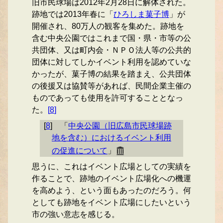
旧市民球場は2012年2月28日に解体された。
跡地では2013年春に「
ひろしま菓子博
」が
開催され、80万人の観客を集めた。跡地を
含む中央公園ではこれまで国・県・市等の公
共団体、又は町内会・ＮＰＯ法人等の公共的
団体に対してしかイベント利用を認めていな
かったが、菓子博の結果を踏まえ、公共団体
の後援又は協賛等があれば、民間企業主催の
ものであっても使用を許可することとなっ
た。
[
8
]
[
8
]
「
中央公園（旧広島市民球場跡
地を含む）におけるイベント利用
の促進について
」
思うに、これはイベント広場としての実績を
作ることで、跡地のイベント広場化への機運
を高めよう、という面もあったのだろう。何
としても跡地をイベント広場にしたいという
市の強い意志を感じる。