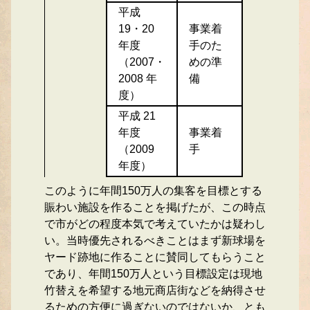
平成
19・20
事業着
年度
手のた
（2007・
めの準
2008 年
備
度）
平成 21
年度
事業着
（2009
手
年度）
このように年間150万人の集客を目標とする
賑わい施設を作ることを掲げたが、この時点
で市がどの程度本気で考えていたかは疑わし
い。当時優先されるべきことはまず新球場を
ヤード跡地に作ることに賛同してもらうこと
であり、年間150万人という目標設定は現地
竹替えを希望する地元商店街などを納得させ
るための方便に過ぎないのではないか、とも