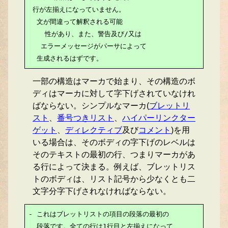
 行が左揃えになっていません。

  文が間違って解釈される可能

    性があり、また、警告及び/又は

   エラーメッセージがパーサによって

  生成されるはずです。
一部の構造はマーカで始まり、その構造のボ
ディはマーカに対して字下げされていなけれ
ばならない。シンプルなマーカ(
ブレットリ
スト
、
番号つきリスト
、
ハイパーリンクター
ゲット
、
ディレクティブ
及び
コメント
)を用
いる場合は、そのボディの字下げのレベルは
そのテキストの最初の行、つまりマーカがあ
る行によって決まる。例えば、ブレットリス
トのボディは、リスト記号から少なくとも二
文字分字下げされなければならない。
- これはブレットリストの項目の段落の最初の

  段落です。全ての行は1行目と左揃えになって
