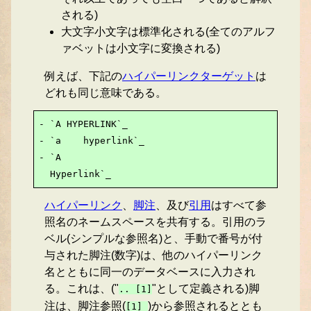
される)
大文字小文字は標準化される(全てのアルフ
ァベットは小文字に変換される)
例えば、下記の
ハイパーリンクターゲット
は
どれも同じ意味である。
- `A HYPERLINK`_

- `a    hyperlink`_

- `A

  Hyperlink`_
ハイパーリンク
、
脚注
、及び
引用
はすべて参
照名のネームスペースを共有する。引用のラ
ベル(シンプルな参照名)と、手動で番号が付
与された脚注(数字)は、他のハイパーリンク
名とともに同一のデータベースに入力され
る。これは、("
"として定義される)脚
.. [1]
注は、脚注参照(
)から参照されるととも
[1]_