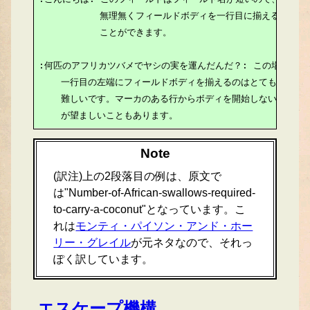
           無理無くフィールドボディを一行目に揃える

           ことができます。

:何匹のアフリカツバメでヤシの実を運んだんだ？: この場合、

    一行目の左端にフィールドボディを揃えるのはとても

    難しいです。マーカのある行からボディを開始しないケース

    が望ましいこともあります。
Note
(訳注)上の2段落目の例は、原文で
は"Number-of-African-swallows-required-
to-carry-a-coconut"となっています。こ
れは
モンティ・パイソン・アンド・ホー
リー・グレイル
が元ネタなので、それっ
ぽく訳しています。
エスケープ機構