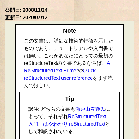
公開日: 2008/11/24
更新日: 2020/07/12
Note
この文書は、詳細な技術的特徴を示した
ものであり、チュートリアルや入門書で
は無い。これがあなたにとっての最初の
reStructureTextの文書であるならば、
A
ReStructuredText Primer
や
Quick
reStructuredText user reference
をまず読
んでほしい。
Tip
訳注: どちらの文書も
瀬戸山春輝氏
に
よって、それぞれ
ReStructuredText
入門
、
はやわかり reStructuredText
と
して和訳されている。