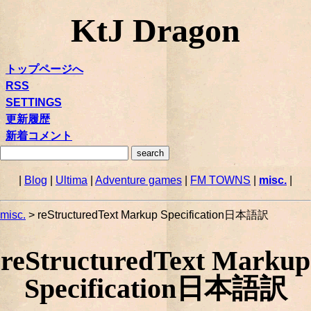
KtJ Dragon
トップページへ
RSS
SETTINGS
更新履歴
新着コメント
|
Blog
|
Ultima
|
Adventure games
|
FM TOWNS
|
misc.
|
misc.
> reStructuredText Markup Specification日本語訳
reStructuredText Markup
Specification日本語訳