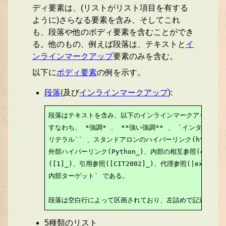
ディ要素は、(リストがリスト項目を有する
ように)さらなる要素を含み、そしてこれ
も、段落や他のボディ要素を含むことができ
る。他のもの、例えば段落は、テキストと
イ
ンラインマークアップ
要素のみを含む。
以下に
ボディ要素
の例を示す。
段落
(及び
インラインマークアップ
):
段落はテキストを含み、以下のインラインマークアップを含
すなわち、 *強調* 、 **強い強調** 、 `インタープリ
リテラル`` 、スタンドアロンのハイパーリンク(http://www.
外部ハイパーリンク(Python_)、内部の相互参照(exampl
([1]_)、引用参照([CIT2002]_)、代理参照(|exampl
内部ターゲット` である。

段落は空白行によって区画されており、左詰めで記述される
5種類のリスト