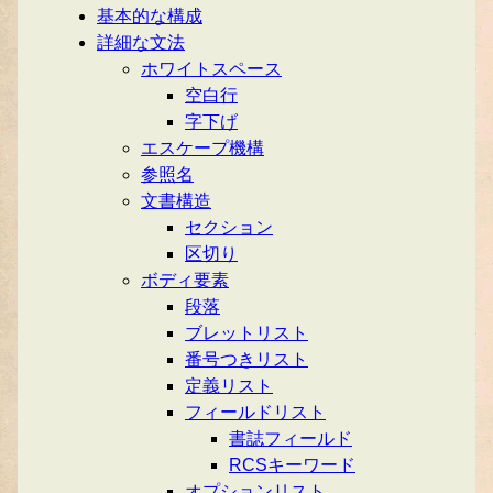
基本的な構成
詳細な文法
ホワイトスペース
空白行
字下げ
エスケープ機構
参照名
文書構造
セクション
区切り
ボディ要素
段落
ブレットリスト
番号つきリスト
定義リスト
フィールドリスト
書誌フィールド
RCSキーワード
オプションリスト