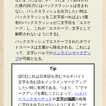
た後の)出力にはバックスラッシュは含まれ
ない。バックスラッシュを出力したい時は、
バックスラッシュを二文字並べればよい(最
初のバックスラッシュが二文字目を「エスケ
ープ」し、これが「エスケープ」文字として
解釈されないようにする)。
バックスラッシュでエスケープされたホワイ
トスペースは文書から除去される。これによ
って、文字レベルでの
インラインマークアッ
プ
が可能となる。
Tip
(訳注)これは日本語を含むマルチバイト
文字を含む語をインラインマークアップ
したい時に有用である。つまり、"\ "でマ
ークアップを囲むことによって、
ハイパ
ーリンクターゲット
や
文字の強調
の前後
に空白を出力させないようにすることが