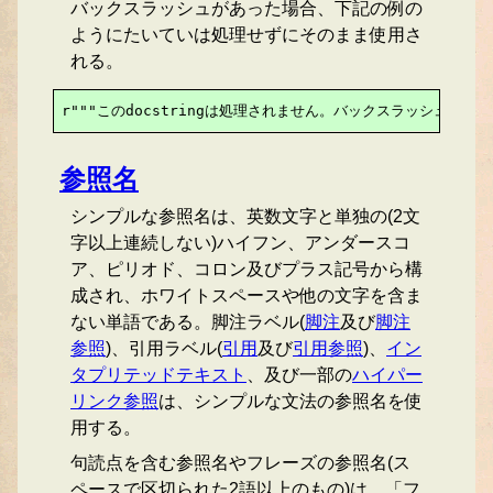
バックスラッシュがあった場合、下記の例の
ようにたいていは処理せずにそのまま使用さ
れる。
r"""このdocstringは処理されません。バックスラッシュ(\)
参照名
シンプルな参照名は、英数文字と単独の(2文
字以上連続しない)ハイフン、アンダースコ
ア、ピリオド、コロン及びプラス記号から構
成され、ホワイトスペースや他の文字を含ま
ない単語である。脚注ラベル(
脚注
及び
脚注
参照
)、引用ラベル(
引用
及び
引用参照
)、
イン
タプリテッドテキスト
、及び一部の
ハイパー
リンク参照
は、シンプルな文法の参照名を使
用する。
句読点を含む参照名やフレーズの参照名(ス
ペースで区切られた2語以上のもの)は、「フ