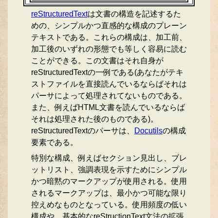
reStructuredText
は文書の構造を記述するた
めの、シンプルかつ直感的な構成のプレーン
テキストである。これらの構成は、加工前、
加工後のいずれの形態でも等しく容易に読む
ことができる。この文書はそれ自身が
reStructuredTextの一例である(あなたがテキ
ストファイルを直接読んでいるならばそれは
パーサによって処理されてないものである。
また、例えばHTML文書を読んでいるならば
それは処理された後のものである)。
reStructuredTextのパーサは、
Docutils
の構成
要素である。
特別な構成、例えばセクション見出し、ブレ
ットリスト、強調表現を示すためにシンプル
かつ暗黙のマークアップが使用される。使用
されるマークアップは、最小かつ可能な限り
控えめなものとなっている。使用頻度の低い
構成や、基本的なreStructionText文法の拡張