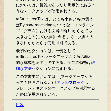
においては、複雑であったり明示的であるよ
うなマークアップが使用されうる。
reStructuredTextは、とても小さいもの(例え
ばPythonのdocstringsのような、インライン
プログラムにおける文書の断片)からとても
大きなもの(この文書)に至るまで、文書の大
きさにかかわらず使用可能である。
最初のセクションは、一例として
reStructuredTextマークアップの文法の基本
的な構成を示すものである。全ての特徴は
詳
細な文法
セクションに含まれる。
この文書中においては、(マークアップがあ
っても処理されない)
リテラルブロック
は、
プレーンテキストのマークアップを例示する
ために使用されている。
目次