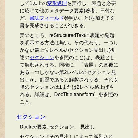
して1以上の
変形処理
を実行し、表題と必要
に応じて他のメタデータ要素(著者、日付な
ど。
書誌フィールド
参照のこと)を加えて文
書を完成させることができる。
実のところ、reStructuredTextに表題や副題
を明示する方法は無い。その代わり、一つし
かない最上位レベルのセクション見出し(後
述の
セクション
を参照のこと)は、表題とし
て解釈されうる。同様に、「表題」の直後に
ある一つしかない第2レベルのセクション見
出しが、副題であると解釈されうる。それ以
降のセクションは1または2レベル格上げさ
れる。詳細は、DocTitle transform`_を参照の
こと。
セクション
Doctree要素: セクション、 見出し
セクションはその見出しによって識別され、