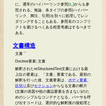
に、通常のハイパーリンク参照(
)からも参
1_
照される。無論、各タイプの参照(ハイパー
リンク、脚注、引用)を別々に処理してレン
ダリングすることもある。参照名のコンフリ
クトを避けるべくある程度考慮はするべきで
ある。
文書構造
文書 ``
Doctree要素: 文書
解釈されたreStructuredText文書における最
上位の要素は、「文書」要素である。最初の
解釈を行った後、文書要素は、
ボディ要素
、
区切り
及び
セクション
からなる文書の断片
(文書の表題や他の書誌要素を含まない)のた
めのシンプルなコンテナとなる。パーサを呼
び出すコードは、選択的な解釈後の後処理と