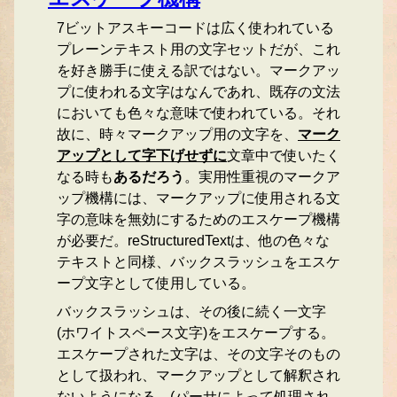
7ビットアスキーコードは広く使われている
プレーンテキスト用の文字セットだが、これ
を好き勝手に使える訳ではない。マークアッ
プに使われる文字はなんであれ、既存の文法
においても色々な意味で使われている。それ
故に、時々マークアップ用の文字を、
マーク
アップとして字下げせずに
文章中で使いたく
なる時も
あるだろう
。実用性重視のマークア
ップ機構には、マークアップに使用される文
字の意味を無効にするためのエスケープ機構
が必要だ。reStructuredTextは、他の色々な
テキストと同様、バックスラッシュをエスケ
ープ文字として使用している。
バックスラッシュは、その後に続く一文字
(ホワイトスペース文字)をエスケープする。
エスケープされた文字は、その文字そのもの
として扱われ、マークアップとして解釈され
ないようになる。(パーサによって処理され