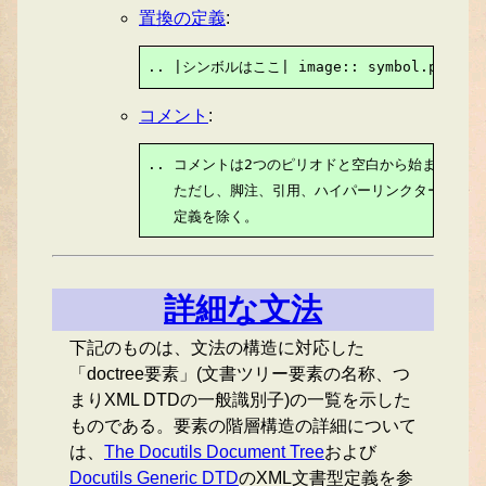
置換の定義
:
.. |シンボルはここ| image:: symbol.png
コメント
:
.. コメントは2つのピリオドと空白から始まる。そ
   ただし、脚注、引用、ハイパーリンクターゲット
   定義を除く。
詳細な文法
下記のものは、文法の構造に対応した
「doctree要素」(文書ツリー要素の名称、つ
まりXML DTDの一般識別子)の一覧を示した
ものである。要素の階層構造の詳細について
は、
The Docutils Document Tree
および
Docutils Generic DTD
のXML文書型定義を参