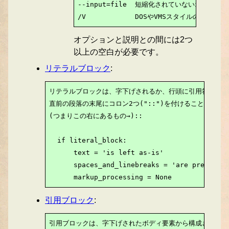
--input=file  短縮化されていないオプシ
/V            DOSやVMSスタイルのオプ
オプションと説明との間には2つ
以上の空白が必要です。
リテラルブロック
:
リテラルブロックは、字下げされるか、行頭に引用符が入っ
直前の段落の末尾にコロン2つ("::")を付けることによって
(つまりこの右にあるもの→)::

  if literal_block:

      text = 'is left as-is'

      spaces_and_linebreaks = 'are preserved
      markup_processing = None
引用ブロック
:
引用ブロックは、字下げされたボディ要素から構成されます。