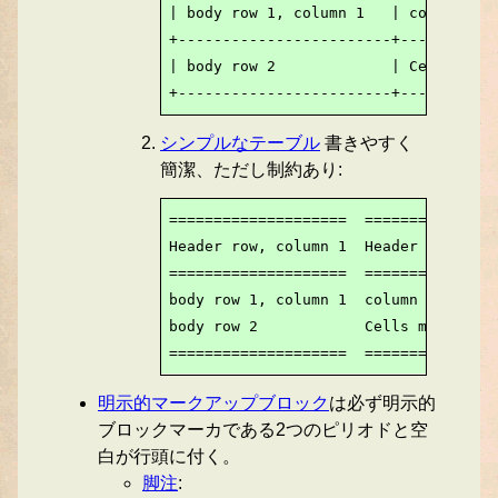
| body row 1, column 1   | column 2  
+------------------------+-----------
| body row 2             | Cells may 
+------------------------+-----------
シンプルなテーブル
書きやすく
簡潔、ただし制約あり:
====================  ==========  ===
Header row, column 1  Header 2    Hea
====================  ==========  ===
body row 1, column 1  column 2    col
body row 2            Cells may span 
====================  ===============
明示的マークアップブロック
は必ず明示的
ブロックマーカである2つのピリオドと空
白が行頭に付く。
脚注
: