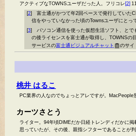
アクティブなTOWNSユーザだった人。フリコレ
[
2
]
1
[
2
]
富士通がかつて年2回ペースで発行していたC
信をやっていなかった頃のTownsユーザにと
[
3
]
パソコン通信を使った仮想生活ソフト、とでも言
の後ライセンスを富士通が取得し、TOWNSの目
サービスの
富士通ビジュアルチャット
のサイ
桃井 はるこ
PC業界の人なのでちょっとアレですが。MacPeople
カーツさとう
ライター。94年頃DIMEだか日経トレンディだかに掲載
思っていたが、その後、親指シフターであることが判明