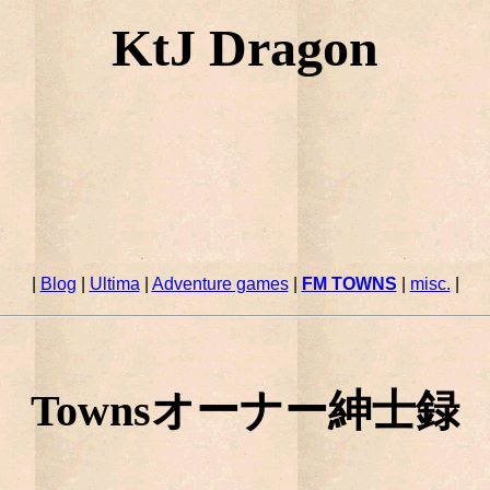
KtJ Dragon
|
Blog
|
Ultima
|
Adventure games
|
FM TOWNS
|
misc.
|
Townsオーナー紳士録