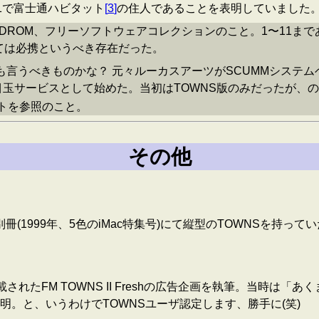
1で富士通ハビタット
[
3
]
の住人であることを表明していました
DROM、フリーソフトウェアコレクションのこと。1〜11ま
っては必携というべき存在だった。
うべきものかな？ 元々ルーカスアーツがSCUMMシステムベース
玉サービスとして始めた。当初はTOWNS版のみだったが、のち
トを参照のこと。
その他
別冊(1999年、5色のiMac特集号)にて縦型のTOWNSを持っ
されたFM TOWNS II Freshの広告企画を執筆。当時は
。と、いうわけでTOWNSユーザ認定します、勝手に(笑)