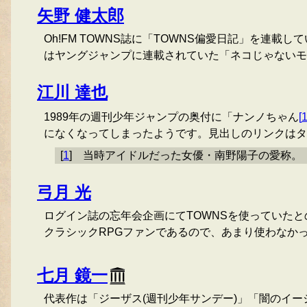
矢野 健太郎
Oh!FM TOWNS誌に「TOWNS偏愛日記」を連載
はヤングジャンプに連載されていた「ネコじゃないモン!
江川 達也
1989年の週刊少年ジャンプの奥付に「ナンノちゃん
[
になくなってしまったようです。見出しのリンクはタ
[
1
]
当時アイドルだった女優・南野陽子の愛称。
弓月 光
ログイン誌の忘年会企画にてTOWNSを使っていたとの
クラシックRPGファンであるので、あまり使わなか
七月 鏡一
代表作は「ジーザス(週刊少年サンデー)」「闇のイー