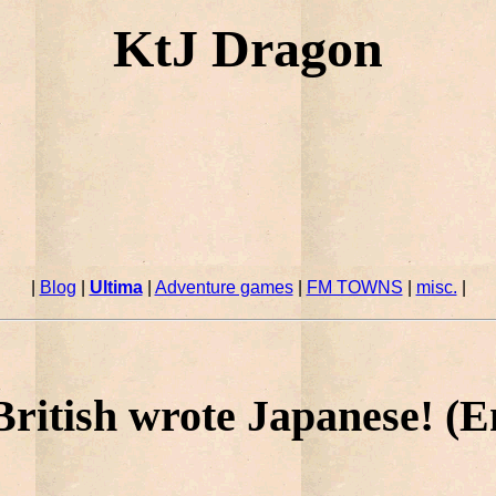
KtJ Dragon
|
Blog
|
Ultima
|
Adventure games
|
FM TOWNS
|
misc.
|
ritish wrote Japanese! (E