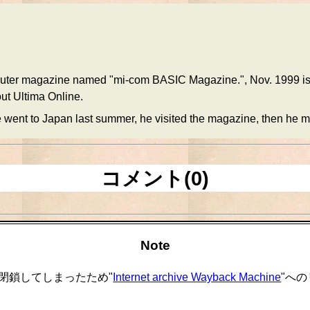
puter magazine named "mi-com BASIC Magazine.", Nov. 1999 issue.
bout Ultima Online.
 went to Japan last summer, he visited the magazine, then he may 
コメント(0)
Note
閉鎖してしまったため"
Internet archive Wayback Machine
"へ