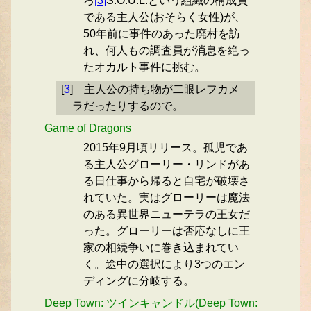
ろ
[
3
]
S.O.U.L.という組織の構成員
である主人公(おそらく女性)が、
50年前に事件のあった廃村を訪
れ、何人もの調査員が消息を絶っ
たオカルト事件に挑む。
[
3
]
主人公の持ち物が二眼レフカメ
ラだったりするので。
Game of Dragons
2015年9月頃リリース。孤児であ
る主人公グローリー・リンドがあ
る日仕事から帰ると自宅が破壊さ
れていた。実はグローリーは魔法
のある異世界ニューテラの王女だ
った。グローリーは否応なしに王
家の相続争いに巻き込まれてい
く。途中の選択により3つのエン
ディングに分岐する。
Deep Town: ツインキャンドル(Deep Town: