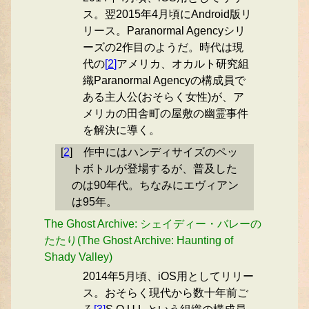
ス。翌2015年4月頃にAndroid版リ
リース。Paranormal Agencyシリ
ーズの2作目のようだ。時代は現
代の
[
2
]
アメリカ、オカルト研究組
織Paranormal Agencyの構成員で
ある主人公(おそらく女性)が、ア
メリカの田舎町の屋敷の幽霊事件
を解決に導く。
[
2
]
作中にはハンディサイズのペッ
トボトルが登場するが、普及した
のは90年代。ちなみにエヴィアン
は95年。
The Ghost Archive: シェイディー・バレーの
たたり(The Ghost Archive: Haunting of
Shady Valley)
2014年5月頃、iOS用としてリリー
ス。おそらく現代から数十年前ご