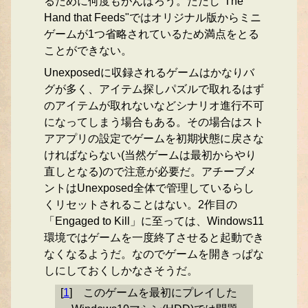
るために何度もがんばろう。ただし"The
Hand that Feeds"ではオリジナル版からミニ
ゲームが1つ省略されているため満点をとる
ことができない。
Unexposedに収録されるゲームはかなりバ
グが多く、アイテム探しパズルで取れるはず
のアイテムが取れないなどシナリオ進行不可
になってしまう場合もある。その場合はスト
アアプリの設定でゲームを初期状態に戻さな
ければならない(当然ゲームは最初からやり
直しとなる)ので注意が必要だ。アチーブメ
ントはUnexposed全体で管理しているらし
くリセットされることはない。2作目の
「Engaged to Kill」に至っては、Windows11
環境ではゲームを一度終了させると起動でき
なくなるようだ。なのでゲームを開きっぱな
しにしておくしかなさそうだ。
[
1
]
このゲームを最初にプレイした