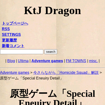
KtJ Dragon
トップページへ
RSS
SETTINGS
更新履歴
新着コメント
|
Blog
|
Ultima
|
Adventure games
|
FM TOWNS
|
misc.
|
Adventure games
>
今さらながら「Homicide Squad」解説
>
原型ゲーム「Special Eneuiry Detail」
原型ゲーム「Special
Eneuiry Detail」