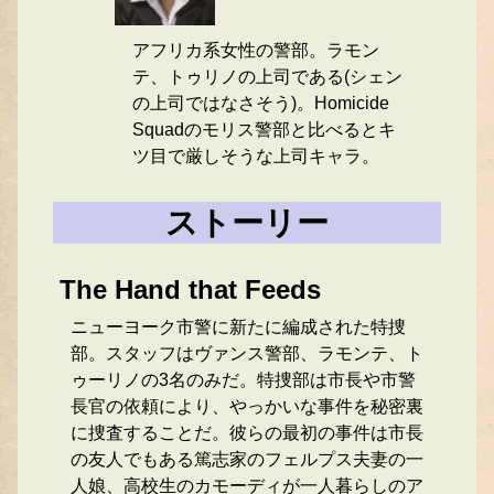
アフリカ系女性の警部。ラモン
テ、トゥリノの上司である(シェン
の上司ではなさそう)。Homicide
Squadのモリス警部と比べるとキ
ツ目で厳しそうな上司キャラ。
ストーリー
The Hand that Feeds
ニューヨーク市警に新たに編成された特捜
部。スタッフはヴァンス警部、ラモンテ、ト
ゥーリノの3名のみだ。特捜部は市長や市警
長官の依頼により、やっかいな事件を秘密裏
に捜査することだ。彼らの最初の事件は市長
の友人でもある篤志家のフェルプス夫妻の一
人娘、高校生のカモーディが一人暮らしのア