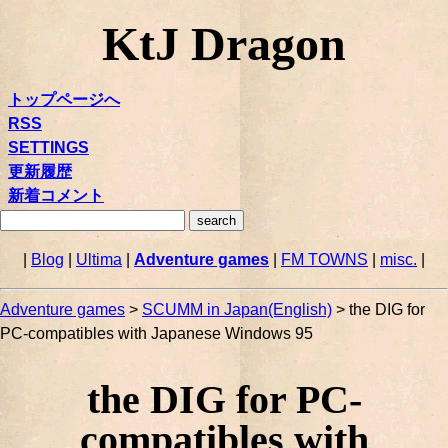
KtJ Dragon
トップページへ
RSS
SETTINGS
更新履歴
新着コメント
|
Blog
|
Ultima
|
Adventure games
|
FM TOWNS
|
misc.
|
Adventure games
>
SCUMM in Japan(English)
> the DIG for
PC-compatibles with Japanese Windows 95
the DIG for PC-
compatibles with