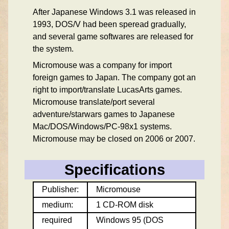
After Japanese Windows 3.1 was released in
1993, DOS/V had been speread gradually,
and several game softwares are released for
the system.
Micromouse was a company for import
foreign games to Japan. The company got an
right to import/translate LucasArts games.
Micromouse translate/port several
adventure/starwars games to Japanese
Mac/DOS/Windows/PC-98x1 systems.
Micromouse may be closed on 2006 or 2007.
Specifications
Publisher:
Micromouse
medium:
1 CD-ROM disk
required
Windows 95 (DOS