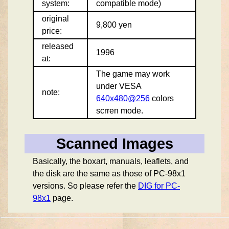
system:
compatible mode)
original
9,800 yen
price:
released
1996
at:
The game may work
under VESA
note:
640x480@256
colors
scrren mode.
Scanned Images
Basically, the boxart, manuals, leaflets, and
the disk are the same as those of PC-98x1
versions. So please refer the
DIG for PC-
98x1
page.