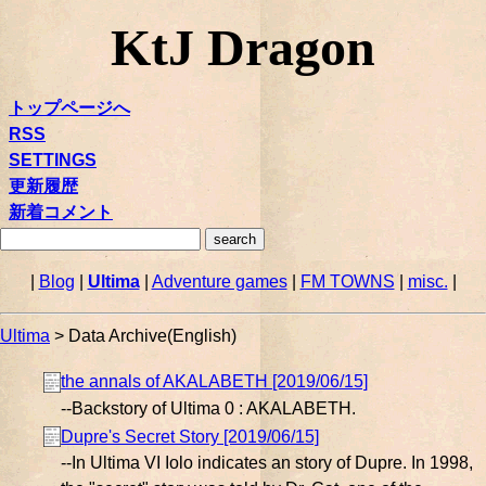
KtJ Dragon
トップページへ
RSS
SETTINGS
更新履歴
新着コメント
|
Blog
|
Ultima
|
Adventure games
|
FM TOWNS
|
misc.
|
Ultima
> Data Archive(English)
the annals of AKALABETH [2019/06/15]
--Backstory of Ultima 0 : AKALABETH.
Dupre's Secret Story [2019/06/15]
--In Ultima VI Iolo indicates an story of Dupre. In 1998,