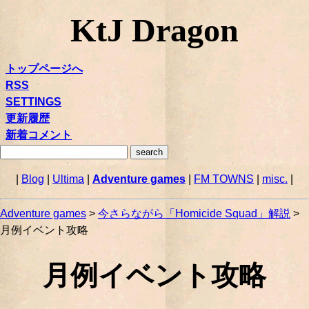
KtJ Dragon
トップページへ
RSS
SETTINGS
更新履歴
新着コメント
|
Blog
|
Ultima
|
Adventure games
|
FM TOWNS
|
misc.
|
Adventure games
>
今さらながら「Homicide Squad」解説
>
月例イベント攻略
月例イベント攻略