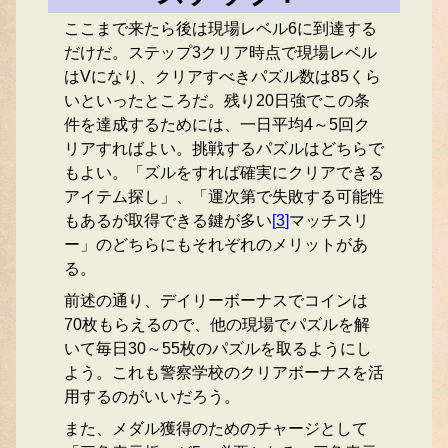
ここまで来たら後は現場レベル6に到達する
だけだ。ステップ3クリア時点で現場レベル
はVになり、クリアすべきパズル数は85くら
いといったところだ。残り20日強でこの条
件を達成するためには、一日平均4～5回ク
リアすればよい。挑戦するパズルはどちらで
もよい。「ズルをすれば確実にクリアできる
アイテム探し」、「運次第で失敗する可能性
もあるが取得できる鍵が多い
[
3
]
マッチスリ
ー」のどちらにもそれぞれのメリットがあ
る。
前述の通り、デイリーボーナスでコインは
70枚もらえるので、他の現場でパズルを解
いて毎日30～55枚のパズルを取るようにし
よう。これも警察学校のクリアボーナスを活
用するのがいいだろう。
また、メダル獲得のためのチャージとして