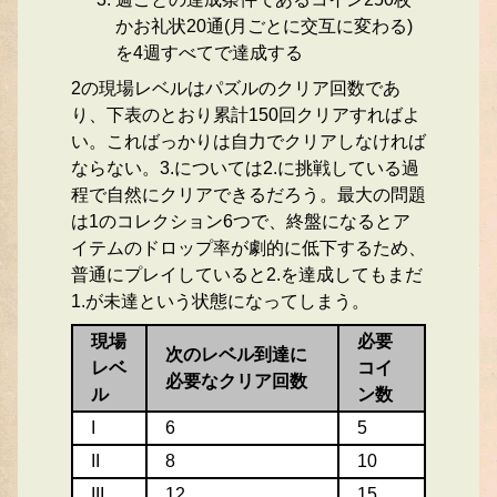
かお礼状20通(月ごとに交互に変わる)
を4週すべてで達成する
2の現場レベルはパズルのクリア回数であ
り、下表のとおり累計150回クリアすればよ
い。こればっかりは自力でクリアしなければ
ならない。3.については2.に挑戦している過
程で自然にクリアできるだろう。最大の問題
は1のコレクション6つで、終盤になるとア
イテムのドロップ率が劇的に低下するため、
普通にプレイしていると2.を達成してもまだ
1.が未達という状態になってしまう。
現場
必要
次のレベル到達に
レベ
コイ
必要なクリア回数
ル
ン数
I
6
5
II
8
10
III
12
15