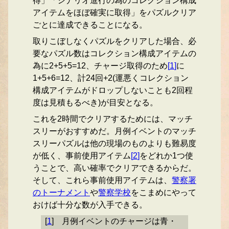
得」「シナリオ進行の為のコレクション構成
アイテムをほぼ確実に取得」をパズルクリア
ごとに達成できることになる。
取りこぼしなくパズルをクリアした場合、必
要なパズル数はコレクション構成アイテムの
為に2+5+5=12、チャージ取得のため
[
1
]
に
1+5+6=12、計24回+2(運悪くコレクション
構成アイテムがドロップしないことも2回程
度は見積もるべき)が目安となる。
これを2時間でクリアするためには、マッチ
スリーがおすすめだ。月例イベントのマッチ
スリーパズルは他の現場のものよりも難易度
が低く、事前使用アイテム
[
2
]
をどれか1つ使
うことで、高い確率でクリアできるからだ。
そして、これら事前使用アイテムは、
警察署
のトーナメント
や
警察学校
をこまめにやって
おけば十分な数が入手できる。
[
1
]
月例イベントのチャージは青・