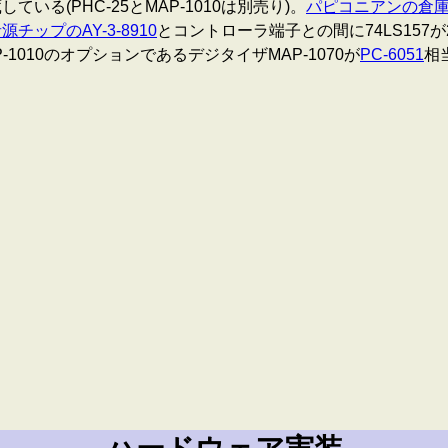
いる(PHC-25とMAP-1010は別売り)。
パピコニアンの倉庫 
源チップのAY-3-8910
とコントローラ端子との間に74LS157が2
-1010のオプションであるデジタイザMAP-1070が
PC-6051
相