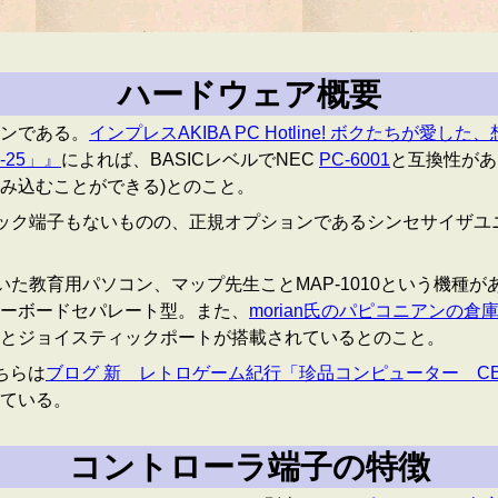
ハードウェア概要
コンである。
インプレスAKIBA PC Hotline! ボクたちが愛
-25」』
によれば、BASICレベルでNEC
PC-6001
と互換性があ
読み込むことができる)とのこと。
ィック端子もないものの、正規オプションであるシンセサイザユニ
いた教育用パソコン、マップ先生ことMAP-1010という機種が
ーボードセパレート型。また、
morian氏のパピコニアンの倉庫 
ローラとジョイスティックポートが搭載されているとのこと。
ちらは
ブログ 新 レトロゲーム紀行「珍品コンピューター CEF
ている。
コントローラ端子の特徴