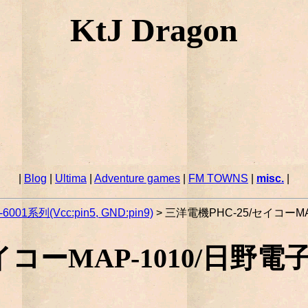
KtJ Dragon
|
Blog
|
Ultima
|
Adventure games
|
FM TOWNS
|
misc.
|
-6001系列(Vcc:pin5, GND:pin9)
> 三洋電機PHC-25/セイコーMAP
コーMAP-1010/日野電子CE