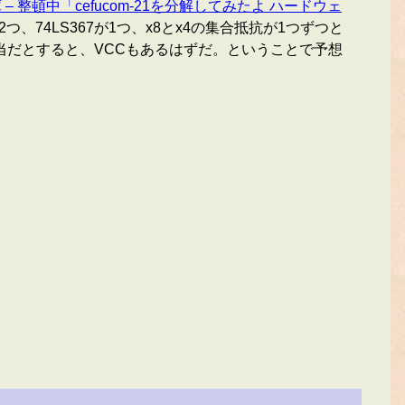
– 整頓中「cefucom-21を分解してみたよ ハードウェ
つ、74LS367が1つ、x8とx4の集合抵抗が1つずつと
当だとすると、VCCもあるはずだ。ということで予想