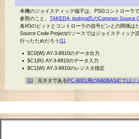
本機のジョイスティック端子は、PSGコントローラであるA
参照のこと。
TAKEDA, toshiya氏のCommon Source Co
各I/Oのビットとコントローラの信号ピンとの関係はた
Source Code Projectのソースではジョイ
行ったためだろう
[
1
]
。
$C0(W): AY-3-8910のデータ出力
$C1(R): AY-3-8910のデータ入力
$C1(W): AY-3-8910のレジスタ指定
[
1
]
元ネタである
PC-6001用のN60BASI