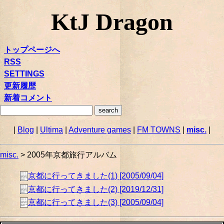
KtJ Dragon
トップページへ
RSS
SETTINGS
更新履歴
新着コメント
|
Blog
|
Ultima
|
Adventure games
|
FM TOWNS
|
misc.
|
misc.
> 2005年京都旅行アルバム
京都に行ってきました(1) [2005/09/04]
京都に行ってきました(2) [2019/12/31]
京都に行ってきました(3) [2005/09/04]