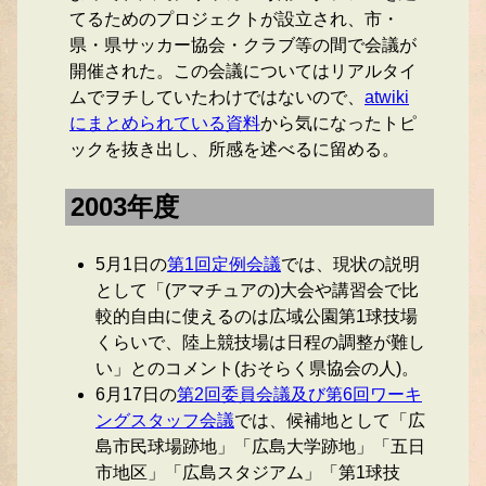
てるためのプロジェクトが設立され、市・
県・県サッカー協会・クラブ等の間で会議が
開催された。この会議についてはリアルタイ
ムでヲチしていたわけではないので、
atwiki
にまとめられている資料
から気になったトピ
ックを抜き出し、所感を述べるに留める。
2003年度
5月1日の
第1回定例会議
では、現状の説明
として「(アマチュアの)大会や講習会で比
較的自由に使えるのは広域公園第1球技場
くらいで、陸上競技場は日程の調整が難し
い」とのコメント(おそらく県協会の人)。
6月17日の
第2回委員会議及び第6回ワーキ
ングスタッフ会議
では、候補地として「広
島市民球場跡地」「広島大学跡地」「五日
市地区」「広島スタジアム」「第1球技