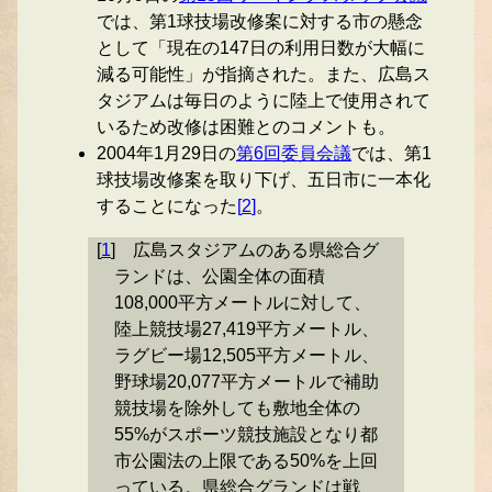
では、第1球技場改修案に対する市の懸念
として「現在の147日の利用日数が大幅に
減る可能性」が指摘された。また、広島ス
タジアムは毎日のように陸上で使用されて
いるため改修は困難とのコメントも。
2004年1月29日の
第6回委員会議
では、第1
球技場改修案を取り下げ、五日市に一本化
することになった
[
2
]
。
[
1
]
広島スタジアムのある県総合グ
ランドは、公園全体の面積
108,000平方メートルに対して、
陸上競技場27,419平方メートル、
ラグビー場12,505平方メートル、
野球場20,077平方メートルで補助
競技場を除外しても敷地全体の
55%がスポーツ競技施設となり都
市公園法の上限である50%を上回
っている。県総合グランドは戦