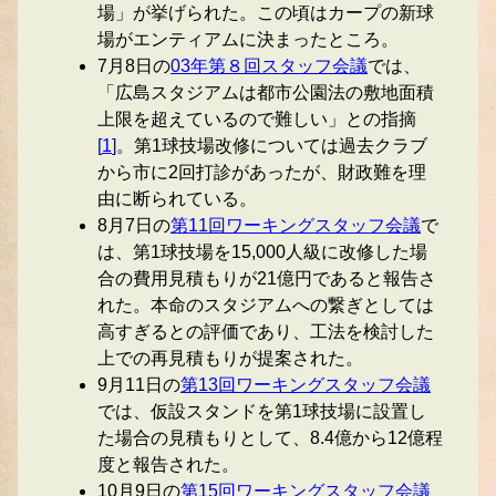
場」が挙げられた。この頃はカープの新球
場がエンティアムに決まったところ。
7月8日の
03年第８回スタッフ会議
では、
「広島スタジアムは都市公園法の敷地面積
上限を超えているので難しい」との指摘
[
1
]
。第1球技場改修については過去クラブ
から市に2回打診があったが、財政難を理
由に断られている。
8月7日の
第11回ワーキングスタッフ会議
で
は、第1球技場を15,000人級に改修した場
合の費用見積もりが21億円であると報告さ
れた。本命のスタジアムへの繋ぎとしては
高すぎるとの評価であり、工法を検討した
上での再見積もりが提案された。
9月11日の
第13回ワーキングスタッフ会議
では、仮設スタンドを第1球技場に設置し
た場合の見積もりとして、8.4億から12億程
度と報告された。
10月9日の
第15回ワーキングスタッフ会議