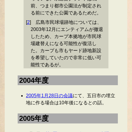
前、つまり都市公園法が制定され
る前にできた公園であるためだ。
[
2
]
広島市民球場跡地については、
2003年12月にエンティアムが撤退
したため、カープ本拠地が市民球
場建替えになる可能性が復活し
た。カープも市もヤード跡地新設
を希望していたので非常に低い可
能性であるが。
2004年度
2005年1月28日の会議
にて、五日市の埋立
地に作る場合は10年後になるとの話。
2005年度