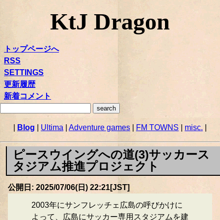
KtJ Dragon
トップページへ
RSS
SETTINGS
更新履歴
新着コメント
|
Blog
|
Ultima
|
Adventure games
|
FM TOWNS
|
misc.
|
ピースウイングへの道(3)サッカース
タジアム推進プロジェクト
公開日: 2025/07/06(日) 22:21[JST]
2003年にサンフレッチェ広島の呼びかけに
よって、広島にサッカー専用スタジアムを建