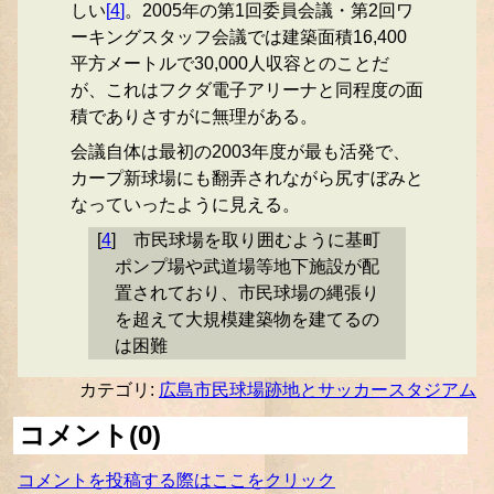
しい
[
4
]
。2005年の第1回委員会議・第2回ワ
ーキングスタッフ会議では建築面積16,400
平方メートルで30,000人収容とのことだ
が、これはフクダ電子アリーナと同程度の面
積でありさすがに無理がある。
会議自体は最初の2003年度が最も活発で、
カープ新球場にも翻弄されながら尻すぼみと
なっていったように見える。
[
4
]
市民球場を取り囲むように基町
ポンプ場や武道場等地下施設が配
置されており、市民球場の縄張り
を超えて大規模建築物を建てるの
は困難
カテゴリ:
広島市民球場跡地とサッカースタジアム
コメント(0)
コメントを投稿する際はここをクリック