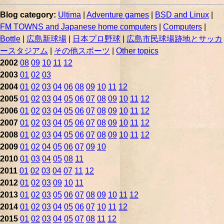
Blog category:
Ultima
|
Adventure games
|
BSD and Linux
|
FM TOWNS and Japanese home computers
|
Computers
|
Bottle
|
広島新球場
|
日本プロ野球
|
広島市民球場跡地とサッカ
ースタジアム
|
その他スポーツ
|
Other topics
2002
08
09
10
11
12
2003
01
02
03
2004
01
02
03
04
06
08
09
10
11
12
2005
01
02
03
04
05
06
07
08
09
10
11
12
2006
01
02
03
04
05
06
07
08
09
10
11
12
2007
01
02
03
04
05
06
07
08
09
10
11
12
2008
01
02
03
04
05
06
07
08
09
10
11
12
2009
01
02
04
05
06
07
09
10
2010
01
03
04
05
08
11
2011
01
02
03
04
07
11
12
2012
01
02
03
09
10
11
2013
01
02
03
05
06
07
08
09
10
11
12
2014
01
02
03
04
05
06
07
10
11
12
2015
01
02
03
04
05
07
08
11
12