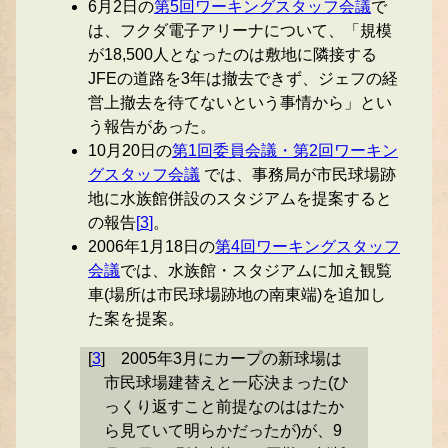
6月2日の
第5回ワーキングスタッフ会議
で
は、フクダ電子アリーナについて、「規模
が18,500人となったのは敷地に隣接する
JFEの道路を3年は撤去できず、ジェフの経
営上撤去を待てないという事情から」とい
う報告があった。
10月20日の
第1回委員会議・第2回ワーキン
グスタッフ会議
では、事務局が市民球場跡
地に水族館併設のスタジアムを提案すると
の報告
[
3
]
。
2006年1月18日の
第4回ワーキングスタッフ
会議
では、水族館・スタジアムに加え観覧
車(場所は市民球場跡地の南東端)を追加し
た案を提案。
[
3
]
2005年3月にカープの新球場は
市民球場建替えと一応決まった(ひ
っくり返すこと前提なのははたか
ら見ていて明らかだったが)が、9