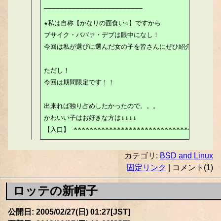
‾‾‾‾‾‾‾‾‾‾‾‾‾‾‾‾‾‾‾‾‾‾‾‾‾

★私は自称【かなりの面食い☆】ですから

ブサイク・ババァ・デブは眼中になし！

今回は私が選びに選んだ女の子を皆さんにぜひ紹介したい！！
ただし！

今回は期間限定です！！

出来れば独り占めしたかったので。。。

かわいい子はお好きな方は↓↓↓↓

【入口】 *************************************
カテゴリ:
BSD and Linux
固定リンク
| コメント(1)
ロッテの新帽子
公開日: 2005/02/27(日) 01:27[JST]