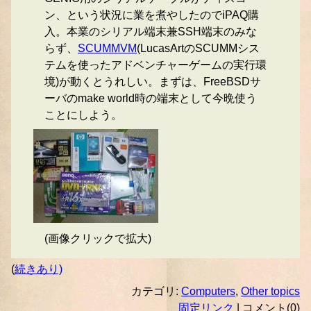
ン、という状況に業を煮やしたのでiPAQ購
入。本業のシリアル端末兼SSH端末のみな
らず、
SCUMMVM
(LucasArtのSCUMMシス
テムを使ったアドベンチャーゲームの実行環
境)が動くとうれしい。まずは、FreeBSDサ
ーバのmake world時の端末として今晩使う
ことにしよう。
(画像クリックで拡大)
(
続きあり)
カテゴリ:
Computers
,
Other topics
固定リンク
| コメント(0)