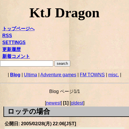
KtJ Dragon
トップページへ
RSS
SETTINGS
更新履歴
新着コメント
|
Blog
|
Ultima
|
Adventure games
|
FM TOWNS
|
misc.
|
Blog ページ1/1
[
newest
]
[1]
[
oldest
]
ロッテの場合
公開日: 2005/02/28(月) 22:06[JST]