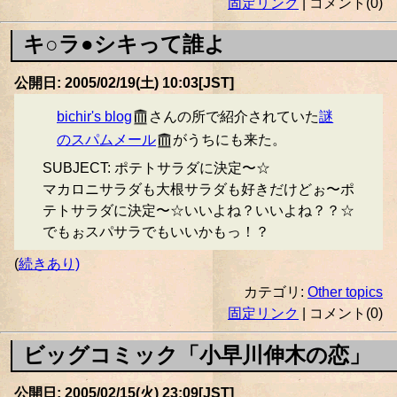
固定リンク
| コメント(0)
キ○ラ●シキって誰よ
公開日: 2005/02/19(土) 10:03[JST]
bichir's blog
さんの所で紹介されていた
謎
のスパムメール
がうちにも来た。
SUBJECT: ポテトサラダに決定〜☆
マカロニサラダも大根サラダも好きだけどぉ〜ポ
テトサラダに決定〜☆いいよね？いいよね？？☆
でもぉスパサラでもいいかもっ！？
(
続きあり)
カテゴリ:
Other topics
固定リンク
| コメント(0)
ビッグコミック「小早川伸木の恋」
公開日: 2005/02/15(火) 23:09[JST]