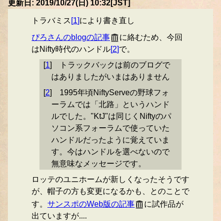
更新日: 2019/10/27(日) 10:32[JST]
トラバミス
[
1
]
により書き直し
ぴろさんのblogの記事
に絡むため、今回
はNifty時代のハンドル
[
2
]
で。
[
1
]
トラックバックは前のブログで
はありましたがいまはありません
[
2
]
1995年頃NiftyServeの野球フォ
ーラムでは「北路」というハンド
ルでした。"KtJ"は同じくNiftyのパ
ソコン系フォーラムで使っていた
ハンドルだったように覚えていま
す。今はハンドルを選べないので
無意味なメッセージです。
ロッテのユニホームが新しくなったそうです
が、帽子の方も変更になるかも、とのことで
す。
サンスポのWeb版の記事
に試作品が
出ていますが....