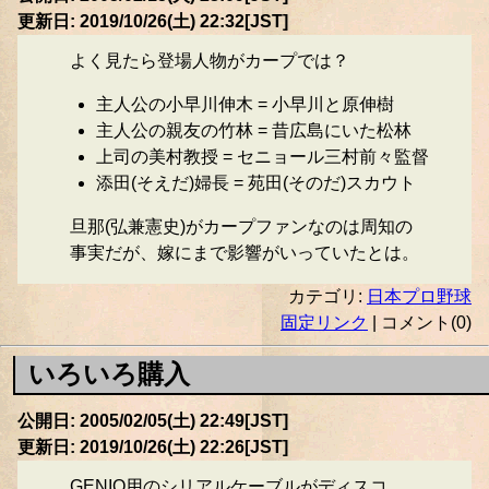
更新日: 2019/10/26(土) 22:32[JST]
よく見たら登場人物がカープでは？
主人公の小早川伸木 = 小早川と原伸樹
主人公の親友の竹林 = 昔広島にいた松林
上司の美村教授 = セニョール三村前々監督
添田(そえだ)婦長 = 苑田(そのだ)スカウト
旦那(弘兼憲史)がカープファンなのは周知の
事実だが、嫁にまで影響がいっていたとは。
カテゴリ:
日本プロ野球
固定リンク
| コメント(0)
いろいろ購入
公開日: 2005/02/05(土) 22:49[JST]
更新日: 2019/10/26(土) 22:26[JST]
GENIO用のシリアルケーブルがディスコ