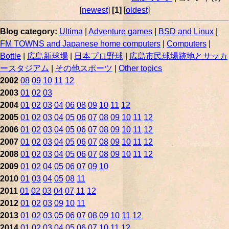
[
newest
]
[1]
[
oldest
]
Blog category:
Ultima
|
Adventure games
|
BSD and Linux
|
FM TOWNS and Japanese home computers
|
Computers
|
Bottle
|
広島新球場
|
日本プロ野球
|
広島市民球場跡地とサッカ
ースタジアム
|
その他スポーツ
|
Other topics
2002
08
09
10
11
12
2003
01
02
03
2004
01
02
03
04
06
08
09
10
11
12
2005
01
02
03
04
05
06
07
08
09
10
11
12
2006
01
02
03
04
05
06
07
08
09
10
11
12
2007
01
02
03
04
05
06
07
08
09
10
11
12
2008
01
02
03
04
05
06
07
08
09
10
11
12
2009
01
02
04
05
06
07
09
10
2010
01
03
04
05
08
11
2011
01
02
03
04
07
11
12
2012
01
02
03
09
10
11
2013
01
02
03
05
06
07
08
09
10
11
12
2014
01
02
03
04
05
06
07
10
11
12