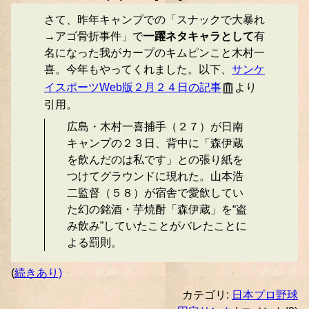
さて、昨年キャンプでの「スナックで大暴れ
→アゴ骨折事件」で
一躍ネタキャラとして
有
名になった我がカープのキムピンこと木村一
喜。今年もやってくれました。以下、
サンケ
イスポーツWeb版２月２４日の記事
より
引用。
広島・木村一喜捕手（２７）が日南
キャンプの２３日、背中に「森伊蔵
を飲んだのは私です」との張り紙を
つけてグラウンドに現れた。山本浩
二監督（５８）が宿舎で愛飲してい
た幻の銘酒・芋焼酎「森伊蔵」を“盗
み飲み”していたことがバレたことに
よる罰則。
(
続きあり)
カテゴリ:
日本プロ野球