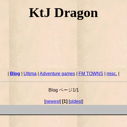
KtJ Dragon
|
Blog
|
Ultima
|
Adventure games
|
FM TOWNS
|
misc.
|
Blog ページ1/1
[
newest
]
[1]
[
oldest
]