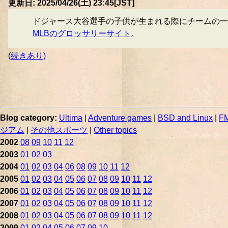
更新日: 2025/04/26(土) 23:45[JST]
ドジャース大谷選手の子供が生まれる際にチームの一
MLBのグロッサリーサイト
。
(
続きあり)
Blog category:
Ultima
|
Adventure games
|
BSD and Linux
|
FM
ジアム
|
その他スポーツ
|
Other topics
2002
08
09
10
11
12
2003
01
02
03
2004
01
02
03
04
06
08
09
10
11
12
2005
01
02
03
04
05
06
07
08
09
10
11
12
2006
01
02
03
04
05
06
07
08
09
10
11
12
2007
01
02
03
04
05
06
07
08
09
10
11
12
2008
01
02
03
04
05
06
07
08
09
10
11
12
2009
01
02
04
05
06
07
09
10