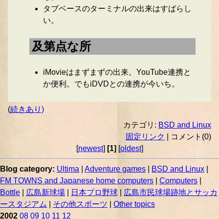
タブベースのターミナルの出来はすばらし
い。
及第点な所
iMovieはまずまずの出来。YouTube連携と
か便利。でもiDVDとの連携が今いち。
(
続きあり)
カテゴリ:
BSD and Linux
固定リンク
| コメント(0)
[
newest
]
[1]
[
oldest
]
Blog category:
Ultima
|
Adventure games
|
BSD and Linux
|
FM TOWNS and Japanese home computers
|
Computers
|
Bottle
|
広島新球場
|
日本プロ野球
|
広島市民球場跡地とサッカ
ースタジアム
|
その他スポーツ
|
Other topics
2002
08
09
10
11
12