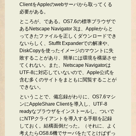
ClientをAppleのwebサーバから取ってくる
必要がある。
ところが、である。OS7.6の標準ブラウザで
あるNetscape Navigator 3は、Appleからと
ってきたファイルを正しくダウンロードでき
ないらしく、StuffIt Expanderでの解凍や、
DiskCopyを使ったイメージのマウントに失
敗することがあり、簡単には環境を構築させ
てくれない。また、Netscape Navigatorは
UTF-8に対応していないので、Apple公式を
含む多くのサイトをまともに閲覧することが
できない。
ということで、備忘録がわりに、OS7.6マシ
ンにAppleShare Clientを導入し、UTF-8
readyなブラウザをインストールし、ついで
にNTPクライアントを導入する手順を記録
しておく。結構面倒だった。（それに、よく
考えたらOS8.6機でサーバをたてとけばずっ