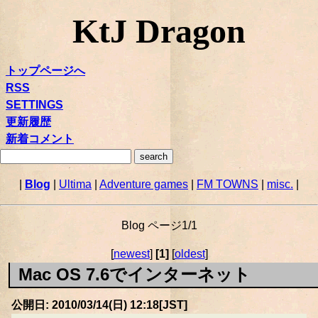
KtJ Dragon
トップページへ
RSS
SETTINGS
更新履歴
新着コメント
|
Blog
|
Ultima
|
Adventure games
|
FM TOWNS
|
misc.
|
Blog ページ1/1
[
newest
]
[1]
[
oldest
]
Mac OS 7.6でインターネット
公開日: 2010/03/14(日) 12:18[JST]