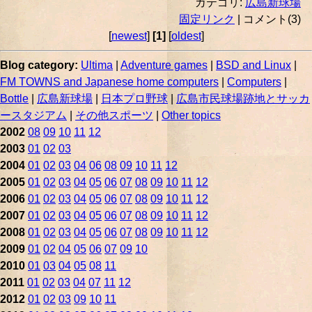
カテゴリ:
広島新球場
固定リンク
| コメント(3)
[
newest
]
[1]
[
oldest
]
Blog category:
Ultima
|
Adventure games
|
BSD and Linux
|
FM TOWNS and Japanese home computers
|
Computers
|
Bottle
|
広島新球場
|
日本プロ野球
|
広島市民球場跡地とサッカ
ースタジアム
|
その他スポーツ
|
Other topics
2002
08
09
10
11
12
2003
01
02
03
2004
01
02
03
04
06
08
09
10
11
12
2005
01
02
03
04
05
06
07
08
09
10
11
12
2006
01
02
03
04
05
06
07
08
09
10
11
12
2007
01
02
03
04
05
06
07
08
09
10
11
12
2008
01
02
03
04
05
06
07
08
09
10
11
12
2009
01
02
04
05
06
07
09
10
2010
01
03
04
05
08
11
2011
01
02
03
04
07
11
12
2012
01
02
03
09
10
11