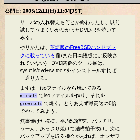
公開日: 2005/12/11(日) 11:04[JST]
サーバの入れ替えも何とか終わったし、以前
試してうまくいかなかったDVD-Rを焼いて
みる。
やりかたは、
英語版のFreeBSDハンドブッ
クに載っている
(まだ日本語版には反映さ
れていない)。DVD関係のツール類は、
sysutils/dvd+rw-toolsをインストールすれば
一通り入る。
まずは、isoファイルから焼いてみる。
でisoファイルを作り、それを
mkisofs
で焼く。とりあえず最高速の8倍
growisofs
でやってみよう。
無事焼けた模様。平均5.3倍速。バッチリ。
うーん、あっさり焼けて結構拍子抜け。次に
バックアップを取る機会があれば、オンザフ