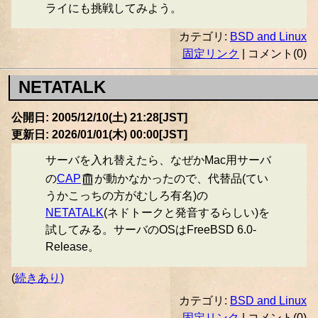
ライにも挑戦してみよう。
カテゴリ:
BSD and Linux
固定リンク
| コメント(0)
NETATALK
公開日: 2005/12/10(土) 21:28[JST]
更新日: 2026/01/01(木) 00:00[JST]
サーバを入れ替えたら、なぜかMac用サーバ
の
CAP
が動かなかったので、代替品(てい
うかこっちの方がむしろ有名)の
NETATALK
(ネドトークと発音するらしい)を
試してみる。サーバのOSはFreeBSD 6.0-
Release。
(
続きあり)
カテゴリ:
BSD and Linux
固定リンク
| コメント(0)