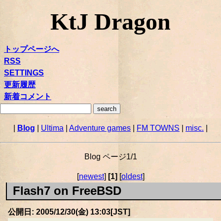
KtJ Dragon
トップページへ
RSS
SETTINGS
更新履歴
新着コメント
|
Blog
|
Ultima
|
Adventure games
|
FM TOWNS
|
misc.
|
Blog ページ1/1
[
newest
]
[1]
[
oldest
]
Flash7 on FreeBSD
公開日: 2005/12/30(金) 13:03[JST]