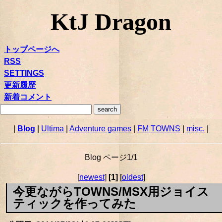
KtJ Dragon
トップページへ
RSS
SETTINGS
更新履歴
新着コメント
|
Blog
|
Ultima
|
Adventure games
|
FM TOWNS
|
misc.
|
Blog ページ1/1
[
newest
]
[1]
[
oldest
]
今更ながらTOWNS/MSX用ジョイス
ティックを作ってみた