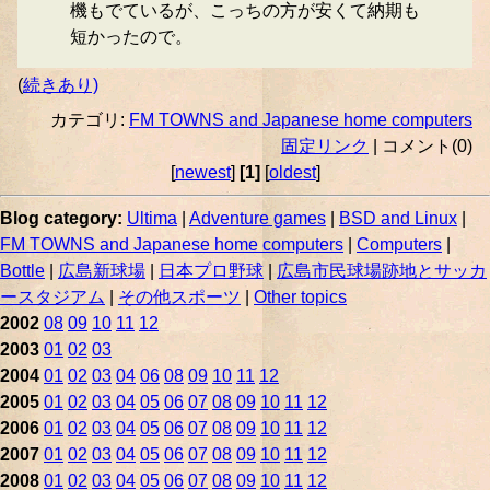
機もでているが、こっちの方が安くて納期も
短かったので。
(
続きあり)
カテゴリ:
FM TOWNS and Japanese home computers
固定リンク
| コメント(0)
[
newest
]
[1]
[
oldest
]
Blog category:
Ultima
|
Adventure games
|
BSD and Linux
|
FM TOWNS and Japanese home computers
|
Computers
|
Bottle
|
広島新球場
|
日本プロ野球
|
広島市民球場跡地とサッカ
ースタジアム
|
その他スポーツ
|
Other topics
2002
08
09
10
11
12
2003
01
02
03
2004
01
02
03
04
06
08
09
10
11
12
2005
01
02
03
04
05
06
07
08
09
10
11
12
2006
01
02
03
04
05
06
07
08
09
10
11
12
2007
01
02
03
04
05
06
07
08
09
10
11
12
2008
01
02
03
04
05
06
07
08
09
10
11
12