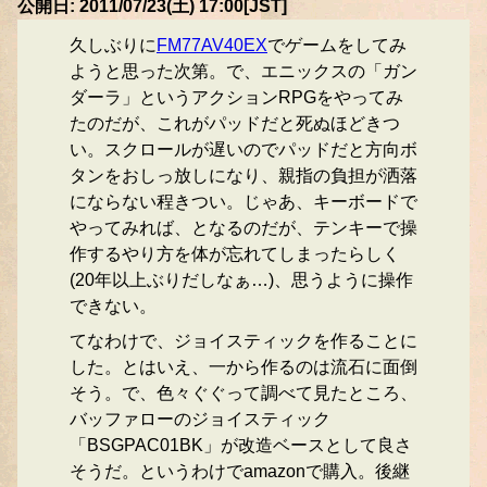
公開日: 2011/07/23(土) 17:00[JST]
久しぶりに
FM77AV40EX
でゲームをしてみ
ようと思った次第。で、エニックスの「ガン
ダーラ」というアクションRPGをやってみ
たのだが、これがパッドだと死ぬほどきつ
い。スクロールが遅いのでパッドだと方向ボ
タンをおしっ放しになり、親指の負担が洒落
にならない程きつい。じゃあ、キーボードで
やってみれば、となるのだが、テンキーで操
作するやり方を体が忘れてしまったらしく
(20年以上ぶりだしなぁ…)、思うように操作
できない。
てなわけで、ジョイスティックを作ることに
した。とはいえ、一から作るのは流石に面倒
そう。で、色々ぐぐって調べて見たところ、
バッファローのジョイスティック
「BSGPAC01BK」が改造ベースとして良さ
そうだ。というわけでamazonで購入。後継