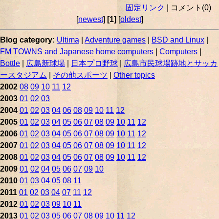
固定リンク
| コメント(0)
[
newest
]
[1]
[
oldest
]
Blog category:
Ultima
|
Adventure games
|
BSD and Linux
|
FM TOWNS and Japanese home computers
|
Computers
|
Bottle
|
広島新球場
|
日本プロ野球
|
広島市民球場跡地とサッカ
ースタジアム
|
その他スポーツ
|
Other topics
2002
08
09
10
11
12
2003
01
02
03
2004
01
02
03
04
06
08
09
10
11
12
2005
01
02
03
04
05
06
07
08
09
10
11
12
2006
01
02
03
04
05
06
07
08
09
10
11
12
2007
01
02
03
04
05
06
07
08
09
10
11
12
2008
01
02
03
04
05
06
07
08
09
10
11
12
2009
01
02
04
05
06
07
09
10
2010
01
03
04
05
08
11
2011
01
02
03
04
07
11
12
2012
01
02
03
09
10
11
2013
01
02
03
05
06
07
08
09
10
11
12