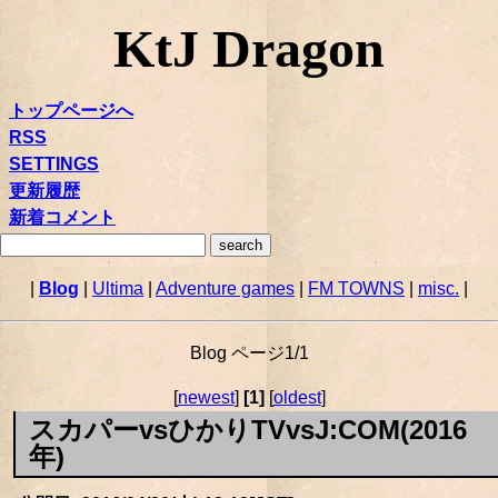
KtJ Dragon
トップページへ
RSS
SETTINGS
更新履歴
新着コメント
|
Blog
|
Ultima
|
Adventure games
|
FM TOWNS
|
misc.
|
Blog ページ1/1
[
newest
]
[1]
[
oldest
]
スカパーvsひかりTVvsJ:COM(2016
年)