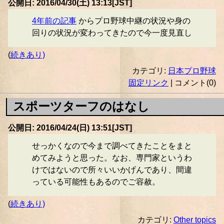
公開日: 2016/04/30(土) 13:13[JST]
4年前の記事
からプロ野球中継の状況や身の
回りの状況が変わってきたので今一度見直し
(
続きあり)
カテゴリ:
日本プロ野球
固定リンク
| コメント(0)
スポーツターフのはなし
公開日: 2016/04/24(日) 13:51[JST]
せっかくなので今まで調べてきたことをまと
めてみようと思った。なお、専門家というわ
けではないので所々いいかげんであり、間違
っている可能性もあるのでご容赦。
(
続きあり)
カテゴリ:
Other topics