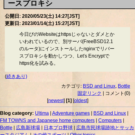
ースプロキシ
公開日: 2020/05/23(土) 14:27[JST]
更新日: 2023/01/14(土) 15:27[JST]
今日びのWebsiteはhttpsじゃないとダメとか
いわれているので、別サーバ(FreeBSD12.1
のルータ)にインストールしたnginxでリバー
スプロキシを動かしつつ、Let's Encryptで
https化を試みる。
(
続きあり)
カテゴリ:
BSD and Linux
,
Bottle
固定リンク
| コメント(0)
[
newest
]
[1]
[
oldest
]
Blog category:
Ultima
|
Adventure games
|
BSD and Linux
|
FM TOWNS and Japanese home computers
|
Computers
|
Bottle
|
広島新球場
|
日本プロ野球
|
広島市民球場跡地とサッカ
ースタジアム
|
その他スポーツ
|
Other topics