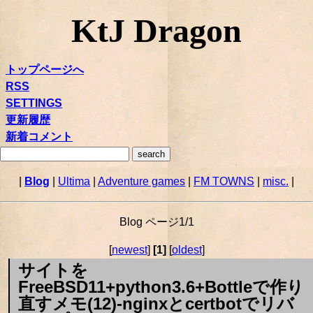
KtJ Dragon
トップページへ
RSS
SETTINGS
更新履歴
新着コメント
|
Blog
|
Ultima
|
Adventure games
|
FM TOWNS
|
misc.
|
Blog ページ1/1
[
newest
]
[1]
[
oldest
]
サイトを
FreeBSD11+python3.6+Bottleで作り
直すメモ(12)-nginxとcertbotでリバ