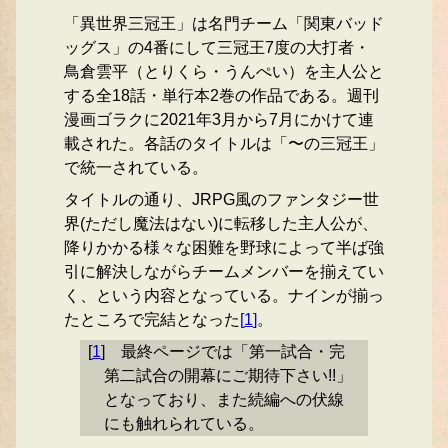
「異世界三冠王」は名門チーム「関東バッド
ッグス」の4番にして三冠王7度の大打者・
鳥倉雲平（とりくら・うんぺい）を主人公と
する全18話・単行本2巻の作品である。週刊
漫画ゴラクに2021年3月から7月にかけて連
載された。各話のタイトルは「〜の三冠王」
で統一されている。
タイトルの通り、JRPG風のファンタジー世
界(ただし魔法はない)に転移した主人公が、
降りかかる様々な困難を野球によって半ば強
引に解決しながらチームメンバーを揃えてい
く、という内容となっている。ナインが揃っ
たところで完結となった
[
1
]
。
[
1
]
最終ページでは「第一試合・完
第二試合の開幕にご期待下さい!!」
となっており、また続編への伏線
にも触れられている。