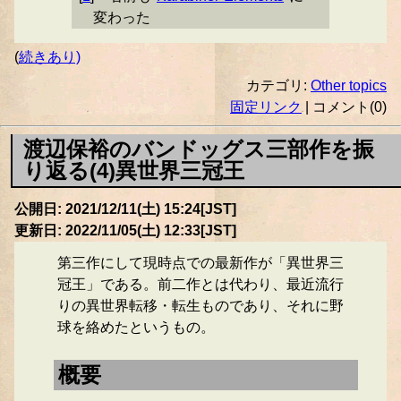
変わった
(
続きあり)
カテゴリ:
Other topics
固定リンク
| コメント(0)
渡辺保裕のバンドッグス三部作を振
り返る(4)異世界三冠王
公開日: 2021/12/11(土) 15:24[JST]
更新日: 2022/11/05(土) 12:33[JST]
第三作にして現時点での最新作が「異世界三
冠王」である。前二作とは代わり、最近流行
りの異世界転移・転生ものであり、それに野
球を絡めたというもの。
概要