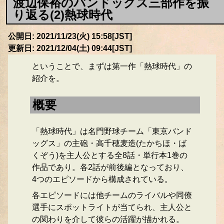
渡辺保裕のバンドッグス三部作を振
り返る(2)熱球時代
公開日: 2021/11/23(火) 15:58[JST]
更新日: 2021/12/04(土) 09:44[JST]
ということで、まずは第一作「熱球時代」の
紹介を。
概要
「熱球時代」は名門野球チーム「東京バンド
ッグス」の主砲・高千穂麦造(たかちほ・ば
くぞう)を主人公とする全8話・単行本1巻の
作品であり。各2話が前後編となっており、
4つのエピソードから構成されている。
各エピソードには他チームのライバルや同僚
選手にスポットライトが当てられ、主人公と
の関わりを介して彼らの活躍が描かれる。