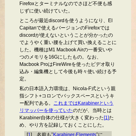
Firefoxとターミナルなのでさほど不便も感
じずに使い続けていた。
ところが最近discordを使うようになり、El
Capitanで使えるバージョンのFirefoxでは
discordが使えないということが分かったの
でようやく重い腰を上げて買い換えることに
した。機種はM1 Macbook Airの一番安いや
つのメモリを16Gにしたもの。なお、
Macbook ProはFireWireを使ったビデオ取り
込み・編集機として今後も時々使い続ける予
定。
私の日本語入力環境は、Nicola-F式という親
指シフト+コロンでバックスペースというキ
ー配列である。
これまではKarabinerという
リマッパーを使っていた
のだが、当時とは
Karabiner自体の仕様が大きく変わった
[
1
]
た
め、やり方を記録しておくことにした。
[
1
]
名前も"
Karabiner-Elements
"に