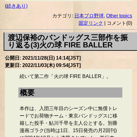
(
続きあり)
カテゴリ:
日本プロ野球
,
Other topics
固定リンク
| コメント(0)
渡辺保裕のバンドッグス三部作を振
り返る(3)火の球 FIRE BALLER
公開日: 2021/11/28(日) 14:14[JST]
更新日: 2022/11/03(木) 09:54[JST]
続いて第二作「火の球 FIRE BALLER」。
概要
本作は、入団三年目のシーズン中に無償トレ
ードでお荷物チーム・東京バンドッグスに移
籍した投手・鮎川千早を主人公とする。別冊
漫画ゴラク(当時は1日、15日発売の月2回刊)