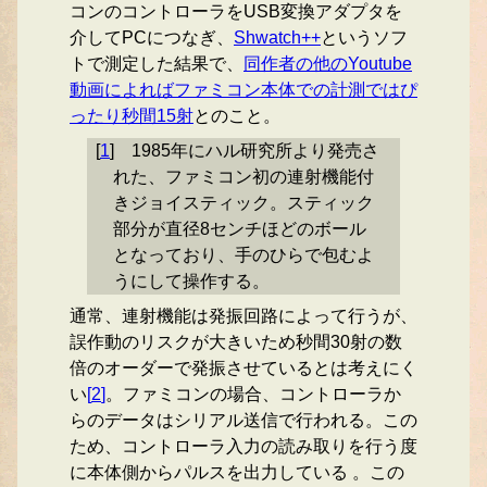
コンのコントローラをUSB変換アダプタを
介してPCにつなぎ、
Shwatch++
というソフ
トで測定した結果で、
同作者の他のYoutube
動画によればファミコン本体での計測ではぴ
ったり秒間15射
とのこと。
[
1
]
1985年にハル研究所より発売さ
れた、ファミコン初の連射機能付
きジョイスティック。スティック
部分が直径8センチほどのボール
となっており、手のひらで包むよ
うにして操作する。
通常、連射機能は発振回路によって行うが、
誤作動のリスクが大きいため秒間30射の数
倍のオーダーで発振させているとは考えにく
い
[
2
]
。ファミコンの場合、コントローラか
らのデータはシリアル送信で行われる。この
ため、コントローラ入力の読み取りを行う度
に本体側からパルスを出力している 。この