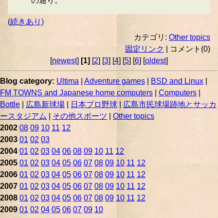
の通り。
(
続きあり)
カテゴリ:
Other topics
固定リンク
| コメント(0)
[
newest
]
[1]
[
2
] [
3
] [
4
] [
5
] [
6
] [
oldest
]
Blog category:
Ultima
|
Adventure games
|
BSD and Linux
|
FM TOWNS and Japanese home computers
|
Computers
|
Bottle
|
広島新球場
|
日本プロ野球
|
広島市民球場跡地とサッカ
ースタジアム
|
その他スポーツ
|
Other topics
2002
08
09
10
11
12
2003
01
02
03
2004
01
02
03
04
06
08
09
10
11
12
2005
01
02
03
04
05
06
07
08
09
10
11
12
2006
01
02
03
04
05
06
07
08
09
10
11
12
2007
01
02
03
04
05
06
07
08
09
10
11
12
2008
01
02
03
04
05
06
07
08
09
10
11
12
2009
01
02
04
05
06
07
09
10