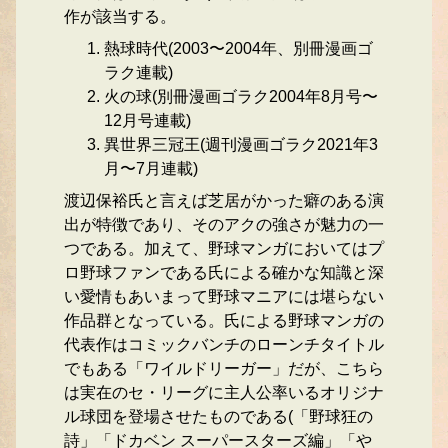
作が該当する。
熱球時代(2003〜2004年、別冊漫画ゴ
ラク連載)
火の球(別冊漫画ゴラク2004年8月号〜
12月号連載)
異世界三冠王(週刊漫画ゴラク2021年3
月〜7月連載)
渡辺保裕氏と言えば芝居がかった癖のある演
出が特徴であり、そのアクの強さが魅力の一
つである。加えて、野球マンガにおいてはプ
ロ野球ファンである氏による確かな知識と深
い愛情もあいまって野球マニアには堪らない
作品群となっている。氏による野球マンガの
代表作はコミックバンチのローンチタイトル
でもある「ワイルドリーガー」だが、こちら
は実在のセ・リーグに主人公率いるオリジナ
ル球団を登場させたものである(「野球狂の
詩」「ドカベン スーパースターズ編」「や