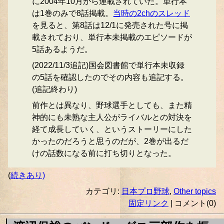
に2004年10月から連載されていた。単行本
は1巻のみで8話掲載。
当時の2chのスレッド
を見ると、第8話は12/1に発売された号に掲
載されており、単行本未掲載のエピソードが
5話あるようだ。
(2022/11/3追記)国会図書館で単行本未収録
の5話を確認したのでその内容も追記する。
(追記終わり)
前作とは異なり、野球選手としても、また精
神的にも未熟な主人公がライバルとの対決を
経て成長していく、というストーリーにした
かったのだろうと思うのだが、2巻が出るだ
けの話数になる前に打ち切りとなった。
(
続きあり)
カテゴリ:
日本プロ野球
,
Other topics
固定リンク
| コメント(0)