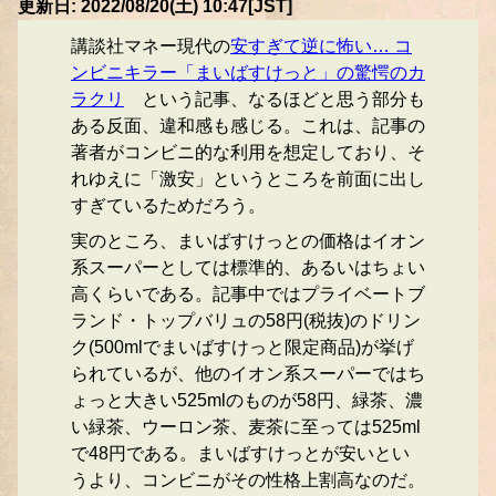
更新日: 2022/08/20(土) 10:47[JST]
講談社マネー現代の
安すぎて逆に怖い… コ
ンビニキラー「まいばすけっと」の驚愕のカ
ラクリ
という記事、なるほどと思う部分も
ある反面、違和感も感じる。これは、記事の
著者がコンビニ的な利用を想定しており、そ
れゆえに「激安」というところを前面に出し
すぎているためだろう。
実のところ、まいばすけっとの価格はイオン
系スーパーとしては標準的、あるいはちょい
高くらいである。記事中ではプライベートブ
ランド・トップバリュの58円(税抜)のドリン
ク(500mlでまいばすけっと限定商品)が挙げ
られているが、他のイオン系スーパーではち
ょっと大きい525mlのものが58円、緑茶、濃
い緑茶、ウーロン茶、麦茶に至っては525ml
で48円である。まいばすけっとが安いとい
うより、コンビニがその性格上割高なのだ。