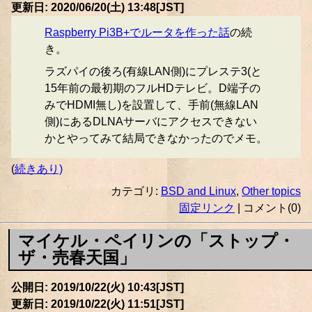
更新日: 2020/06/20(土) 13:48[JST]
Raspberry Pi3B+でルータを作った話
の続
き。
ラズパイの後ろ(有線LAN側)にプレステ3(と
15年前の最初期のフルHDテレビ。D端子の
みでHDMI無し)を設置して、手前(無線LAN
側)にあるDLNAサーバにアクセスできない
かとやってみて結局できなかったのでメモ。
(
続きあり)
カテゴリ:
BSD and Linux
,
Other topics
固定リンク
| コメント(0)
マイケル・ペイリンの「ストップ・
ザ・売春天国」
公開日: 2019/10/22(火) 10:43[JST]
更新日: 2019/10/22(火) 11:51[JST]