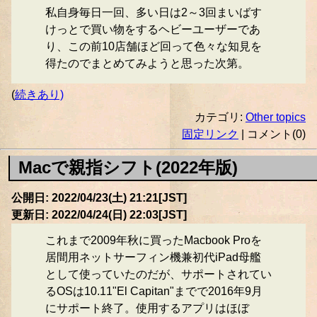
私自身毎日一回、多い日は2～3回まいばす
けっとで買い物をするヘビーユーザーであ
り、この前10店舗ほど回って色々な知見を
得たのでまとめてみようと思った次第。
(
続きあり)
カテゴリ:
Other topics
固定リンク
| コメント(0)
Macで親指シフト(2022年版)
公開日: 2022/04/23(土) 21:21[JST]
更新日: 2022/04/24(日) 22:03[JST]
これまで2009年秋に買ったMacbook Proを
居間用ネットサーフィン機兼初代iPad母艦
として使っていたのだが、サポートされてい
るOSは10.11"El Capitan"までで2016年9月
にサポート終了。使用するアプリはほぼ