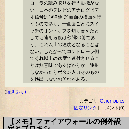
ローラの読み取りを行う動機がな
い。日本のテレビのアナログビデ
オ信号は1/60秒で1画面の描画を行
うものであり、一画面ごとにスイ
ッチのオン・オフを切り替えたと
しても連射速度は秒間30射であ
り、これ以上の速度となることは
ない。したがってコントローラ側
でそれ以上の速度で連射させるこ
とは無意味であるばかりか、連射
しなかったりボタン入力そのもの
を検出しないおそれがある。
(
続きあり)
カテゴリ:
Other topics
固定リンク
| コメント(0)
【メモ】ファイアウォールの例外設
定とプロキシ