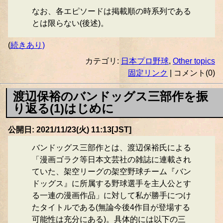
なお、各エピソードは掲載順の時系列である
とは限らない(後述)。
(
続きあり)
カテゴリ:
日本プロ野球
,
Other topics
固定リンク
| コメント(0)
渡辺保裕のバンドッグス三部作を振
り返る(1)はじめに
公開日: 2021/11/23(火) 11:13[JST]
バンドッグス三部作とは、渡辺保裕氏による
「漫画ゴラク等日本文芸社の雑誌に連載され
ていた、架空リーグの架空野球チーム『バン
ドッグス』に所属する野球選手を主人公とす
る一連の漫画作品」に対して私が勝手につけ
たタイトルである(無論今後4作目が登場する
可能性は充分にある)。具体的には以下の三