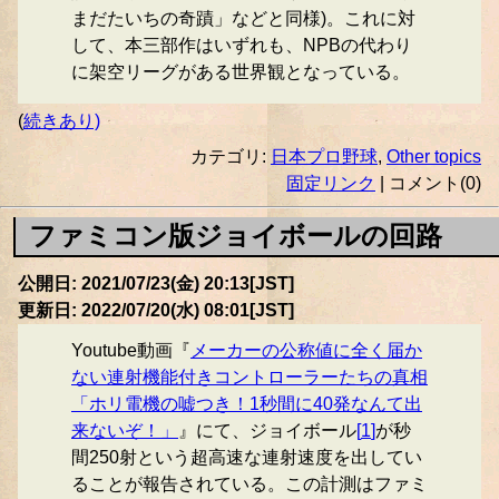
まだたいちの奇蹟」などと同様)。これに対
して、本三部作はいずれも、NPBの代わり
に架空リーグがある世界観となっている。
(
続きあり)
カテゴリ:
日本プロ野球
,
Other topics
固定リンク
| コメント(0)
ファミコン版ジョイボールの回路
公開日: 2021/07/23(金) 20:13[JST]
更新日: 2022/07/20(水) 08:01[JST]
Youtube動画『
メーカーの公称値に全く届か
ない連射機能付きコントローラーたちの真相
「ホリ電機の嘘つき！1秒間に40発なんて出
来ないぞ！」
』にて、ジョイボール
[
1
]
が秒
間250射という超高速な連射速度を出してい
ることが報告されている。この計測はファミ