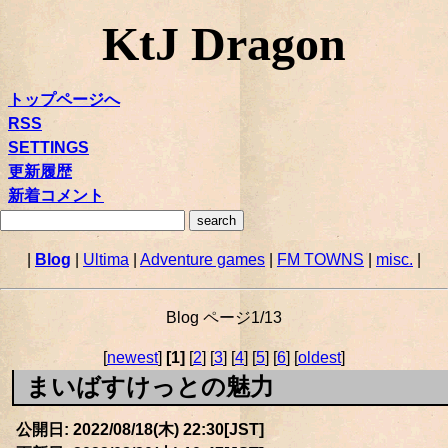
KtJ Dragon
トップページへ
RSS
SETTINGS
更新履歴
新着コメント
|
Blog
|
Ultima
|
Adventure games
|
FM TOWNS
|
misc.
|
Blog ページ1/13
[
newest
]
[1]
[
2
] [
3
] [
4
] [
5
] [
6
] [
oldest
]
まいばすけっとの魅力
公開日: 2022/08/18(木) 22:30[JST]