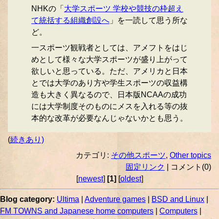
NHKの「
大学スポーツ 学校や競技の枠超え
て統括する組織創設へ
」を一読して思う所な
ど。
一スポーツ観戦者としては、アメフトをはじ
めとして様々な大学スポーツが盛り上がって
欲しいと思っている。ただ、アメリカと日本
とでは大学のあり方や学生スポーツの収益構
造も大きく異なるので、日本版NCAAの成功
には大学制度そのものにメスを入れる等の抜
本的な改革が必要なんじゃないかとも思う。
(
続きあり)
カテゴリ:
その他スポーツ
,
Other topics
固定リンク
| コメント(0)
[
newest
]
[1]
[
oldest
]
Blog category:
Ultima
|
Adventure games
|
BSD and Linux
|
FM TOWNS and Japanese home computers
|
Computers
|