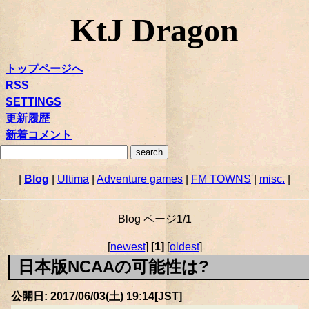
KtJ Dragon
トップページへ
RSS
SETTINGS
更新履歴
新着コメント
|
Blog
|
Ultima
|
Adventure games
|
FM TOWNS
|
misc.
|
Blog ページ1/1
[
newest
]
[1]
[
oldest
]
日本版NCAAの可能性は?
公開日: 2017/06/03(土) 19:14[JST]