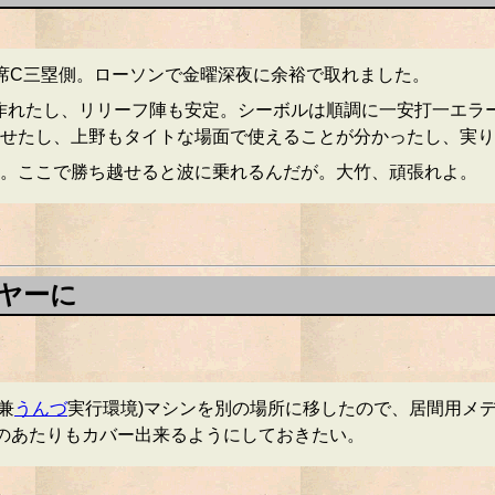
席C三塁側。ローソンで金曜深夜に余裕で取れました。
を作れたし、リリーフ陣も安定。シーボルは順調に一安打一エラ
せたし、上野もタイトな場面で使えることが分かったし、実り
。ここで勝ち越せると波に乗れるんだが。大竹、頑張れよ。
イヤーに
兼
うんづ
実行環境)マシンを別の場所に移したので、居間用メ
そのあたりもカバー出来るようにしておきたい。