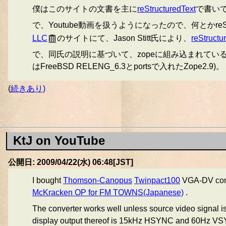
僕はこのサイトの文書を主に
reStructuredText
で書い
で、Youtube動画を扱うようになったので、何とかreS
LLC
のサイトにて、Jason Stitt氏により、
reStru
で、同氏の説明に基づいて、zopeに組み込まれているreS
はFreeBSD RELENG_6.3とportsで入れたZope2.9)。
(
続きあり)
KtJ on YouTube
公開日: 2009/04/22(水) 06:48[JST]
I bought
Thomson-Canopus
Twinpact100
VGA-DV conve
McKracken OP for FM TOWNS(Japanese)
.
The converter works well unless source video signal is
display output thereof is 15kHz HSYNC and 60Hz VSY