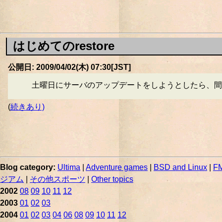
はじめてのrestore
公開日: 2009/04/02(木) 07:30[JST]
土曜日にサーバのアップデートをしようとしたら、間
(
続きあり)
Blog category:
Ultima
|
Adventure games
|
BSD and Linux
|
FM
ジアム
|
その他スポーツ
|
Other topics
2002
08
09
10
11
12
2003
01
02
03
2004
01
02
03
04
06
08
09
10
11
12