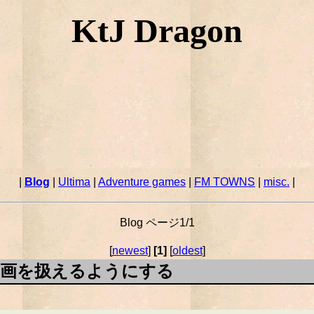
KtJ Dragon
|
Blog
|
Ultima
|
Adventure games
|
FM TOWNS
|
misc.
|
Blog ページ1/1
[
newest
]
[1]
[
oldest
]
Tube動画を扱えるようにする