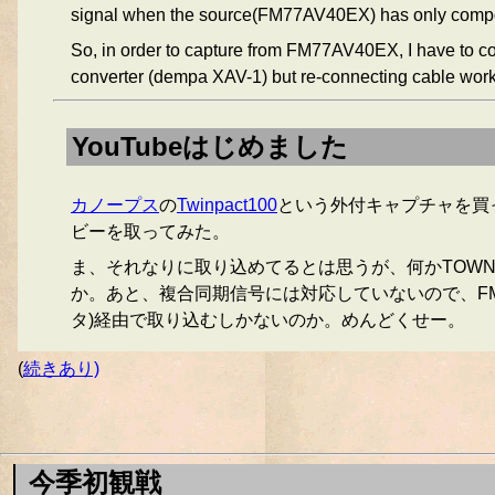
signal when the source(FM77AV40EX) has only compo
So, in order to capture from FM77AV40EX, I have to c
converter (dempa XAV-1) but re-connecting cable work
YouTubeはじめました
カノープス
の
Twinpact100
という外付キャプチャを買っ
ビーを取ってみた。
ま、それなりに取り込めてるとは思うが、何かTOW
か。あと、複合同期信号には対応していないので、FM77
タ)経由で取り込むしかないのか。めんどくせー。
(
続きあり)
今季初観戦