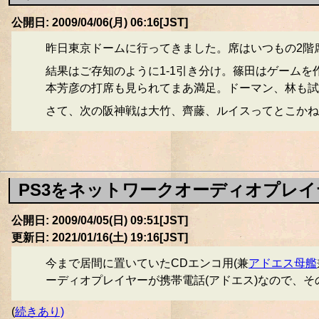
公開日: 2009/04/06(月) 06:16[JST]
昨日東京ドームに行ってきました。席はいつもの2階
結果はご存知のように1-1引き分け。篠田はゲーム
本芳彦の打席も見られてまあ満足。ドーマン、林も試
さて、次の阪神戦は大竹、齊藤、ルイスってとこかね
PS3をネットワークオーディオプレ
公開日: 2009/04/05(日) 09:51[JST]
更新日: 2021/01/16(土) 19:16[JST]
今まで居間に置いていたCDエンコ用(兼
アドエス母艦
ーディオプレイヤーが携帯電話(アドエス)なので、
(
続きあり)