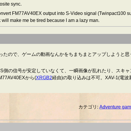
site sync.
onvert FM77AV40EX output into S-Video signal (Twinpact100 sup
 will make me be tired because I am a lazy man.
たので、ゲームの動画なんかをちまちまとアップしようと思う。とり
NS側の信号が安定していなくて、一瞬画像が乱れたり、スキ
AV40EXから(
XRGB2
経由)の取り込みは不可。XAV-1(電波
カテゴリ:
Adventure ga