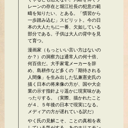
レーンの存在と堀江社長の犯意の範
疇を知りたい、とある。「慣習から
一歩踏み込む」スピリット。今の日
本の大人たちに一番、欠如している
部分である。子供は大人の背中を見
て育つ。
漫画家（もっといい言い方はないの
か？）の洞察力は通常人の何十倍、
何百倍だ。大手家電メーカーを辞
め、島耕作など多くの「期待される
人間像」を生み出した弘兼憲史氏の
描く日本の将来像の方が、国や大企
業の示す指針より遥かに現実味があ
ったりする。（実際、描かれたこと
が４、５年後の日本で現実になる。
メディアの方が遅れている訳だ）
やく氏の見解こそ、ことの真相を表
している気がする。あのホリエモン