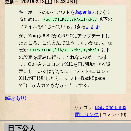
更新日: 2021/02/13(土) 18:43[JST]
キーボードのレイアウトを
Japanist
っぽくす
るために、
以下の
/usr/X11R6/lib/X11/xkb/
ファイルをいじっている。(参考
1
,
2
,
3
)
が、Xorgを6.8.2から6.9.0にアップデートし
たところ、この方法ではうまくいかない。な
ぜか
以下
/usr/X11R6/lib/X11/xkb/symbols
の設定を読みに行ってくれないのだ。つま
り、Ctrl+Alt+コロンでX11を再起動させる設
定にしているはずなのに、シフト+コロンで
X11が再起動したり、シフト+BackSpace
で"｝"が入力できなかったりする。
(
続きあり)
カテゴリ:
BSD and Linux
固定リンク
| コメント(0)
日下公人