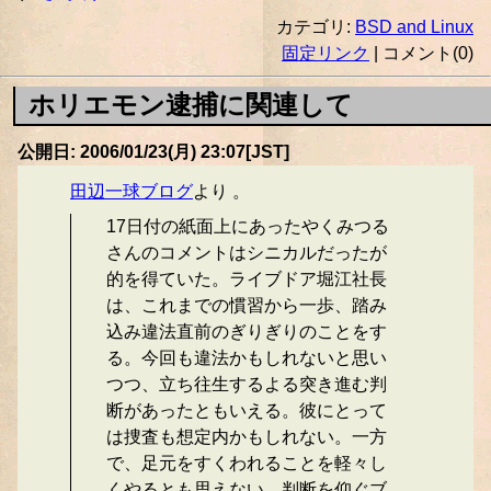
カテゴリ:
BSD and Linux
固定リンク
| コメント(0)
ホリエモン逮捕に関連して
公開日: 2006/01/23(月) 23:07[JST]
田辺一球ブログ
より 。
17日付の紙面上にあったやくみつる
さんのコメントはシニカルだったが
的を得ていた。ライブドア堀江社長
は、これまでの慣習から一歩、踏み
込み違法直前のぎりぎりのことをす
る。今回も違法かもしれないと思い
つつ、立ち往生するよる突き進む判
断があったともいえる。彼にとって
は捜査も想定内かもしれない。一方
で、足元をすくわれることを軽々し
くやるとも思えない。判断を仰ぐブ