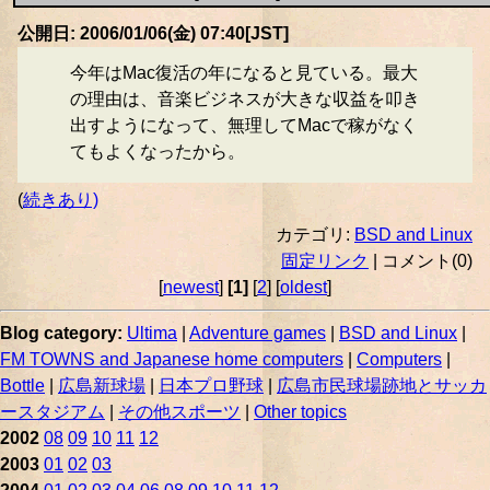
公開日: 2006/01/06(金) 07:40[JST]
今年はMac復活の年になると見ている。最大
の理由は、音楽ビジネスが大きな収益を叩き
出すようになって、無理してMacで稼がなく
てもよくなったから。
(
続きあり)
カテゴリ:
BSD and Linux
固定リンク
| コメント(0)
[
newest
]
[1]
[
2
] [
oldest
]
Blog category:
Ultima
|
Adventure games
|
BSD and Linux
|
FM TOWNS and Japanese home computers
|
Computers
|
Bottle
|
広島新球場
|
日本プロ野球
|
広島市民球場跡地とサッカ
ースタジアム
|
その他スポーツ
|
Other topics
2002
08
09
10
11
12
2003
01
02
03