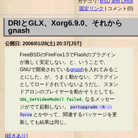
カテゴリ:
BSD and Linux
固定リンク
| コメント(0)
DRIとGLX、Xorg6.9.0、それから
gnash
公開日: 2006/01/28(土) 20:37[JST]
FreeBSDのFireFox1.5でFlashのプラグイン
が激しく安定しない。と、いうことで、
GNUで開発されている
gnash
を入れてみるこ
とにした。が、うまく動かない。プラグイン
としてロードされていないようだし、スタン
ドアロンのプレイヤーを動かそうとしても、
なるメッセー
SDL_SetVideoMode() failed.
ジがでて起動しない。
portupgrade -R --
とかやって、関連するパッケージを更
force
新しても結果は同じ。
(
続きあり)