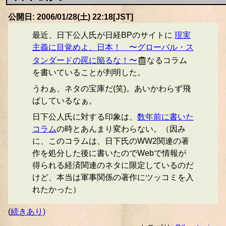
公開日: 2006/01/28(土) 22:18[JST]
最近、日下公人氏が日経BPのサイトに
現実
主義に目覚めよ、日本！ 〜グローバル・ス
タンダードの罠に陥るな！〜
なるコラム
を書いていることが判明した。
うわぁ、ネタの宝庫だ(笑)。あいかわらず飛
ばしているなぁ。
日下公人氏に対する印象は、
数年前に書いた
コラム
の時とあんまり変わらない。（因み
に、このコラムは、日下氏のWW2関連の著
作を処分した後に書いたのでWebで情報が
得られる経済関連のネタに限定しているのだ
けど、本当は軍事関係の著作にツッコミを入
れたかった）
(
続きあり)