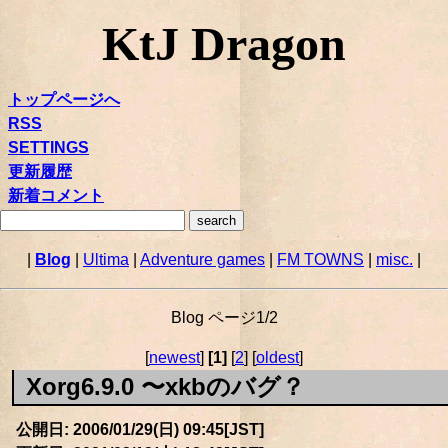
KtJ Dragon
トップページへ
RSS
SETTINGS
更新履歴
新着コメント
|
Blog
|
Ultima
|
Adventure games
|
FM TOWNS
|
misc.
|
Blog ページ1/2
[
newest
]
[1]
[
2
] [
oldest
]
Xorg6.9.0 〜xkbのバグ？
公開日: 2006/01/29(日) 09:45[JST]