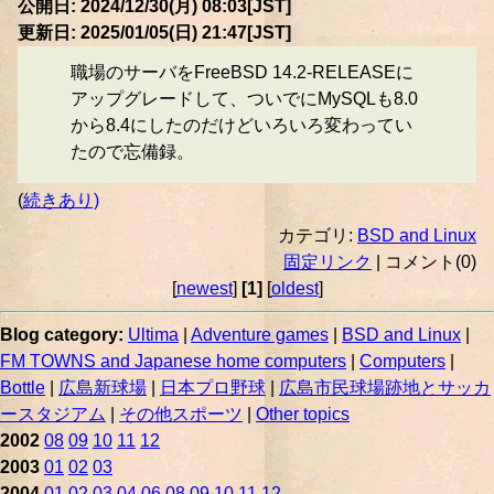
公開日: 2024/12/30(月) 08:03[JST]
更新日: 2025/01/05(日) 21:47[JST]
職場のサーバをFreeBSD 14.2-RELEASEに
アップグレードして、ついでにMySQLも8.0
から8.4にしたのだけどいろいろ変わってい
たので忘備録。
(
続きあり)
カテゴリ:
BSD and Linux
固定リンク
| コメント(0)
[
newest
]
[1]
[
oldest
]
Blog category:
Ultima
|
Adventure games
|
BSD and Linux
|
FM TOWNS and Japanese home computers
|
Computers
|
Bottle
|
広島新球場
|
日本プロ野球
|
広島市民球場跡地とサッカ
ースタジアム
|
その他スポーツ
|
Other topics
2002
08
09
10
11
12
2003
01
02
03
2004
01
02
03
04
06
08
09
10
11
12