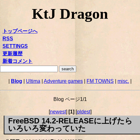
KtJ Dragon
トップページへ
RSS
SETTINGS
更新履歴
新着コメント
|
Blog
|
Ultima
|
Adventure games
|
FM TOWNS
|
misc.
|
Blog ページ1/1
[
newest
]
[1]
[
oldest
]
FreeBSD 14.2-RELEASEに上げたら
いろいろ変わっていた