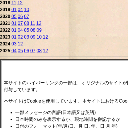
2018
11
12
2019
01
04
10
2020
05
06
07
2021
01
07
08
11
12
2022
01
04
05
08
09
2023
01
02
03
09
10
12
2024
03
12
2025
04
05
06
07
08
12
本サイトのハイパーリンクの一部は、オリジナルのサイトが
付与しています。
本サイトはCookieを使用しています。本サイトにおけるCo
一部メッセージの言語(日本語又は英語)
日本時間のみを表示するか、現地時間を併記するか
日付のフォーマット(年/月/日、月 日, 年、日 月 年)