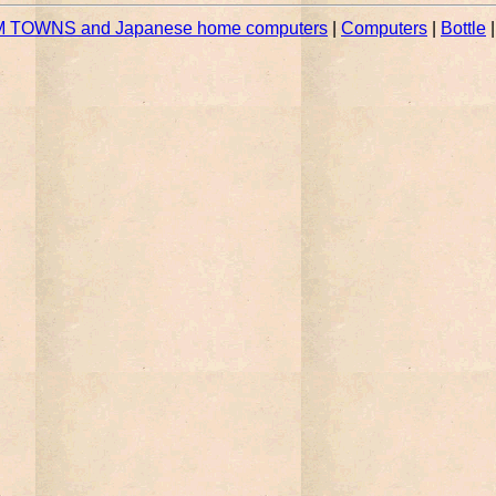
 TOWNS and Japanese home computers
|
Computers
|
Bottle