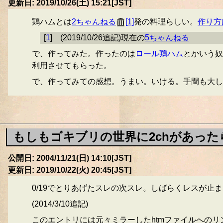
更新日: 2019/10/26(土) 15:21[JST]
鶏ハムとは
2ちゃんねる
[
1
]
発の料理らしい。
作り方
[
1
]
(2019/10/26追記)現在の
5ちゃんねる
で、作ってみた。作ったのは
ロール鶏ハム
とかいう奴
利用させてもらった。
で、作ってみての感想。うまい。いける。手間も大し
もしもゴキブリの世界に2chがあったら
公開日: 2004/11/21(日) 14:10[JST]
更新日: 2019/10/22(火) 20:45[JST]
0/19でとりあげたスレの次スレ。しばらくレスが止
(2014/3/10追記)
このエントリには元々ミラーしたhtmファイルへのリ