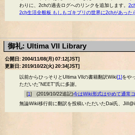
わりに、2chの過去ログへのリンクを追加します。
2
2ch生活全般板 もしもゴキブリの世界に2chがあった
御礼: Ultima VII Library
公開日: 2004/11/08(月) 07:12[JST]
更新日: 2019/10/22(火) 20:34[JST]
以前からひっそりとUltima VIIの書籍翻訳Wiki
[
1
]
をや
ただいた"NEET"氏に多謝。
[
1
]
(2019/10/22追記)
今はWiki形式はやめて通
無論Wiki移行前に翻訳を投稿いただいたDai氏、Jill@i