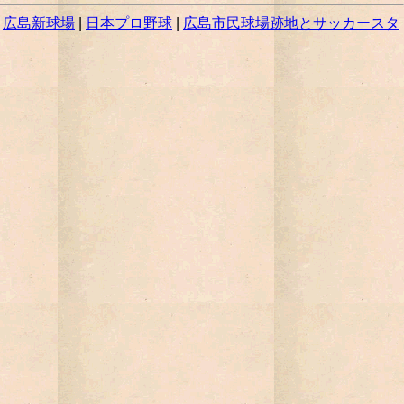
|
広島新球場
|
日本プロ野球
|
広島市民球場跡地とサッカースタ