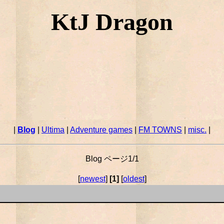
KtJ Dragon
|
Blog
|
Ultima
|
Adventure games
|
FM TOWNS
|
misc.
|
Blog ページ1/1
[
newest
]
[1]
[
oldest
]