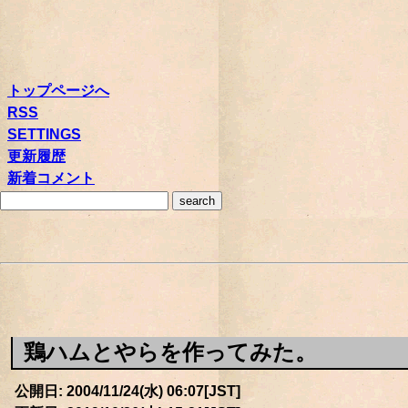
トップページへ
RSS
SETTINGS
更新履歴
新着コメント
鶏ハムとやらを作ってみた。
公開日: 2004/11/24(水) 06:07[JST]