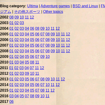
Blog category:
Ultima
|
Adventure games
|
BSD and Linux
|
FM
ジアム
|
その他スポーツ
|
Other topics
2002
08
09
10
11
12
2003
01
02
03
2004
01
02
03
04
06
08
09
10
11
12
2005
01
02
03
04
05
06
07
08
09
10
11
12
2006
01
02
03
04
05
06
07
08
09
10
11
12
2007
01
02
03
04
05
06
07
08
09
10
11
12
2008
01
02
03
04
05
06
07
08
09
10
11
12
2009
01
02
04
05
06
07
09
10
2010
01
03
04
05
08
11
2011
01
02
03
04
07
11
12
2012
01
02
03
09
10
11
2013
01
02
03
05
06
07
08
09
10
11
12
2014
01
02
03
04
05
06
07
10
11
12
2015
01
02
03
04
05
07
08
11
12
2016
03
04
05
07
08
09
10
11
2017
06