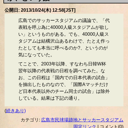
公開日: 2013/10/24(木) 12:58[JST]
広島でのサッカースタジアムの議論で、「代
表戦を呼ぶ為に40000人級スタジアムが欲し
い」というものがある。でも、40000人級ス
タジアムは結構沢山あるわけで、たとえ作っ
たとしても本当に呼べるのか?、というのが
気になっていた。
てことで、2003年以降、すなわち日韓W杯
翌年以降の代表戦の日程を調べてみた。な
お、この日程は「国内での日本代表の試合」
を抽出したものなので、「国際Aマッチだけ
ど日本代表以外のチーム同士の試合」は除外
している。結果は下記の通り。
(
続きあり)
カテゴリ:
広島市民球場跡地とサッカースタジアム
固定リンク
| コメント(0)