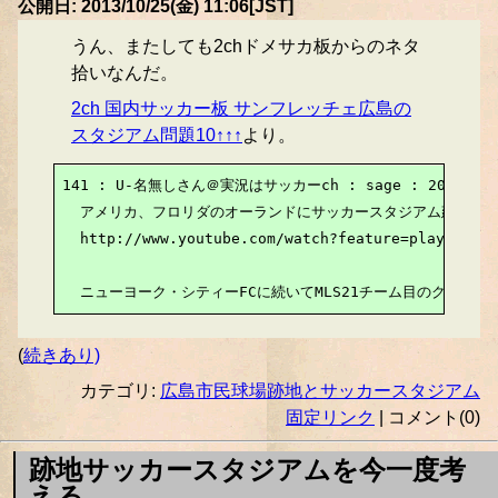
公開日: 2013/10/25(金) 11:06[JST]
うん、またしても2chドメサカ板からのネタ
拾いなんだ。
2ch 国内サッカー板 サンフレッチェ広島の
スタジアム問題10↑↑↑
より。
141 : U-名無しさん＠実況はサッカーch : sage : 2013/10/23(
  アメリカ、フロリダのオーランドにサッカースタジアム建設決定
  http://www.youtube.com/watch?feature=player_det
  ニューヨーク・シティーFCに続いてMLS21チーム目のクラブに
(
続きあり)
カテゴリ:
広島市民球場跡地とサッカースタジアム
固定リンク
| コメント(0)
跡地サッカースタジアムを今一度考
える