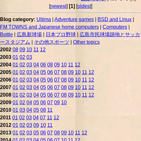
[
newest
]
[1]
[
oldest
]
Blog category:
Ultima
|
Adventure games
|
BSD and Linux
|
FM TOWNS and Japanese home computers
|
Computers
|
Bottle
|
広島新球場
|
日本プロ野球
|
広島市民球場跡地とサッカ
ースタジアム
|
その他スポーツ
|
Other topics
2002
08
09
10
11
12
2003
01
02
03
2004
01
02
03
04
06
08
09
10
11
12
2005
01
02
03
04
05
06
07
08
09
10
11
12
2006
01
02
03
04
05
06
07
08
09
10
11
12
2007
01
02
03
04
05
06
07
08
09
10
11
12
2008
01
02
03
04
05
06
07
08
09
10
11
12
2009
01
02
04
05
06
07
09
10
2010
01
03
04
05
08
11
2011
01
02
03
04
07
11
12
2012
01
02
03
09
10
11
2013
01
02
03
05
06
07
08
09
10
11
12
2014
01
02
03
04
05
06
07
10
11
12