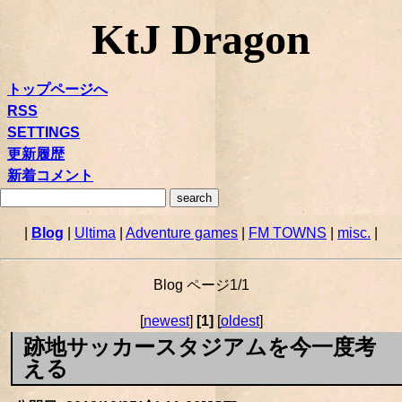
KtJ Dragon
トップページへ
RSS
SETTINGS
更新履歴
新着コメント
|
Blog
|
Ultima
|
Adventure games
|
FM TOWNS
|
misc.
|
Blog ページ1/1
[
newest
]
[1]
[
oldest
]
跡地サッカースタジアムを今一度考
える