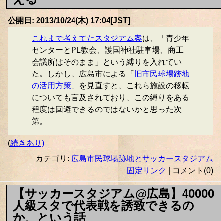
公開日: 2013/10/24(木) 17:04[JST]
これまで考えてたスタジアム案
は、「青少年
センターとPL教会、護国神社駐車場、商工
会議所はそのまま」という縛りを入れてい
た。しかし、広島市による「
旧市民球場跡地
の活用方策
」を見直すと、これら施設の移転
についても言及されており、この縛りをある
程度は回避できるのではないかと思った次
第。
(
続きあり)
カテゴリ:
広島市民球場跡地とサッカースタジアム
固定リンク
| コメント(0)
【サッカースタジアム@広島】40000
人級スタで代表戦を誘致できるの
か、という話