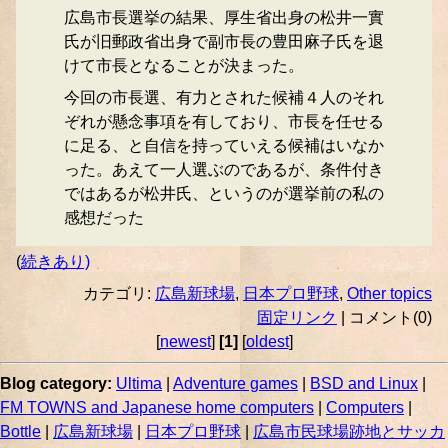
広島市長選挙の結果、厚生省出身の松井一實
氏が旧郵政省出身で副市長の豊田麻子氏を退
けて市長となることが決まった。
今回の市長選、有力とされた候補４人のそれ
ぞれが懸念事項を有しており、市長を任せる
に足る、と自信を持っていえる候補はいなか
った。あえて一人選ぶのであるが、条件付き
ではあるが松井氏、というのが選挙前の私の
感想だった
(
続きあり)
カテゴリ:
広島新球場
,
日本プロ野球
,
Other topics
固定リンク
| コメント(0)
[
newest
]
[1]
[
oldest
]
Blog category:
Ultima
|
Adventure games
|
BSD and Linux
|
FM TOWNS and Japanese home computers
|
Computers
|
Bottle
|
広島新球場
|
日本プロ野球
|
広島市民球場跡地とサッカ