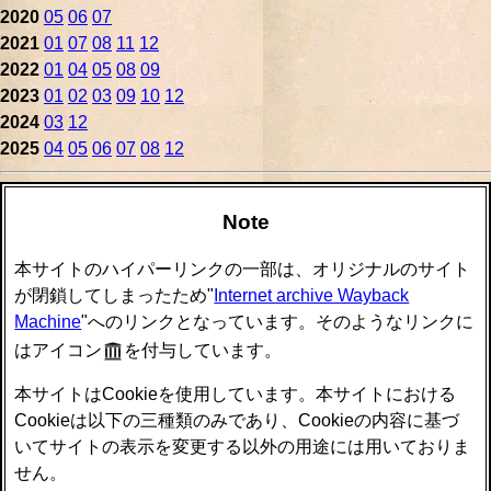
2020
05
06
07
2021
01
07
08
11
12
2022
01
04
05
08
09
2023
01
02
03
09
10
12
2024
03
12
2025
04
05
06
07
08
12
Note
本サイトのハイパーリンクの一部は、オリジナルのサイト
が閉鎖してしまったため"
Internet archive Wayback
Machine
"へのリンクとなっています。そのようなリンクに
はアイコン
を付与しています。
本サイトはCookieを使用しています。本サイトにおける
Cookieは以下の三種類のみであり、Cookieの内容に基づ
いてサイトの表示を変更する以外の用途には用いておりま
せん。