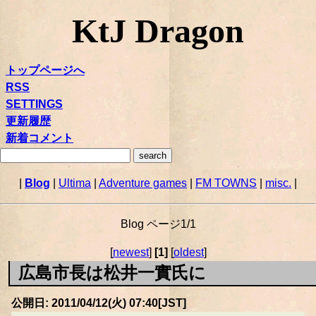
KtJ Dragon
トップページへ
RSS
SETTINGS
更新履歴
新着コメント
|
Blog
|
Ultima
|
Adventure games
|
FM TOWNS
|
misc.
|
Blog ページ1/1
[
newest
]
[1]
[
oldest
]
広島市長は松井一實氏に
公開日: 2011/04/12(火) 07:40[JST]