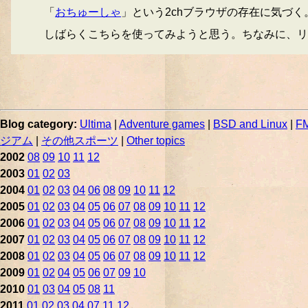
「
おちゅーしゃ
」という2chブラウザの存在に気づく。
しばらくこちらを使ってみようと思う。ちなみに、リン
Blog category:
Ultima
|
Adventure games
|
BSD and Linux
|
FM
ジアム
|
その他スポーツ
|
Other topics
2002
08
09
10
11
12
2003
01
02
03
2004
01
02
03
04
06
08
09
10
11
12
2005
01
02
03
04
05
06
07
08
09
10
11
12
2006
01
02
03
04
05
06
07
08
09
10
11
12
2007
01
02
03
04
05
06
07
08
09
10
11
12
2008
01
02
03
04
05
06
07
08
09
10
11
12
2009
01
02
04
05
06
07
09
10
2010
01
03
04
05
08
11
2011
01
02
03
04
07
11
12