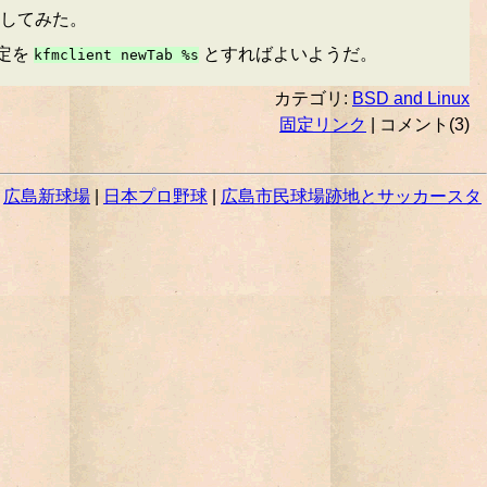
ルしてみた。
設定を
とすればよいようだ。
kfmclient newTab %s
カテゴリ:
BSD and Linux
固定リンク
| コメント(3)
|
広島新球場
|
日本プロ野球
|
広島市民球場跡地とサッカースタ