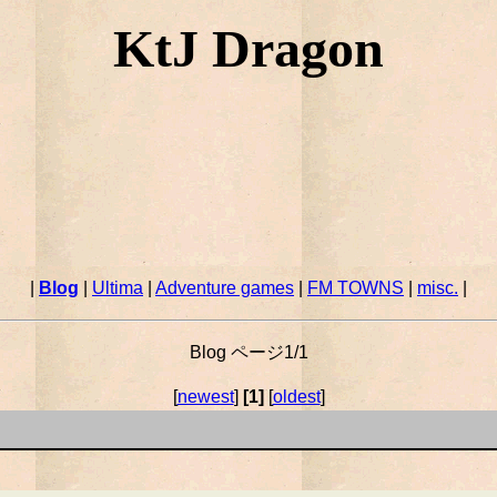
KtJ Dragon
|
Blog
|
Ultima
|
Adventure games
|
FM TOWNS
|
misc.
|
Blog ページ1/1
[
newest
]
[1]
[
oldest
]