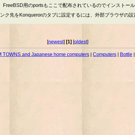
FreeBSD用のportsもここで配布されているのでインストー
ク先をKonquerorのタブに設定するには、外部ブラウザの
[
newest
]
[1]
[
oldest
]
 TOWNS and Japanese home computers
|
Computers
|
Bottle