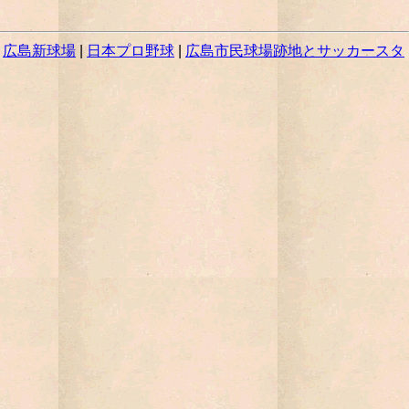
|
広島新球場
|
日本プロ野球
|
広島市民球場跡地とサッカースタ