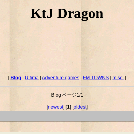
KtJ Dragon
|
Blog
|
Ultima
|
Adventure games
|
FM TOWNS
|
misc.
|
Blog ページ1/1
[
newest
]
[1]
[
oldest
]