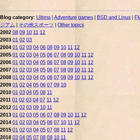
Blog category:
Ultima
|
Adventure games
|
BSD and Linux
|
FM
ジアム
|
その他スポーツ
|
Other topics
2002
08
09
10
11
12
2003
01
02
03
2004
01
02
03
04
06
08
09
10
11
12
2005
01
02
03
04
05
06
07
08
09
10
11
12
2006
01
02
03
04
05
06
07
08
09
10
11
12
2007
01
02
03
04
05
06
07
08
09
10
11
12
2008
01
02
03
04
05
06
07
08
09
10
11
12
2009
01
02
04
05
06
07
09
10
2010
01
03
04
05
08
11
2011
01
02
03
04
07
11
12
2012
01
02
03
09
10
11
2013
01
02
03
05
06
07
08
09
10
11
12
2014
01
02
03
04
05
06
07
10
11
12
2015
01
02
03
04
05
07
08
11
12
2016
03
04
05
07
08
09
10
11