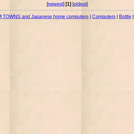
[
newest
]
[1]
[
oldest
]
 TOWNS and Japanese home computers
|
Computers
|
Bottle