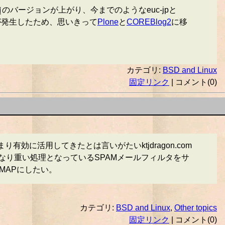
のバージョンが上がり、今までのようなeuc-jpと
けが発生したため、思いきって
Plone
と
COREBlog2
に移
カテゴリ:
BSD and Linux
固定リンク
| コメント(0)
に活用してきたとは言いがたいktjdragon.com
側でかなり重い処理となっているSPAMメールフィルタをサ
MAPにしたい。
カテゴリ:
BSD and Linux
,
Other topics
固定リンク
| コメント(0)