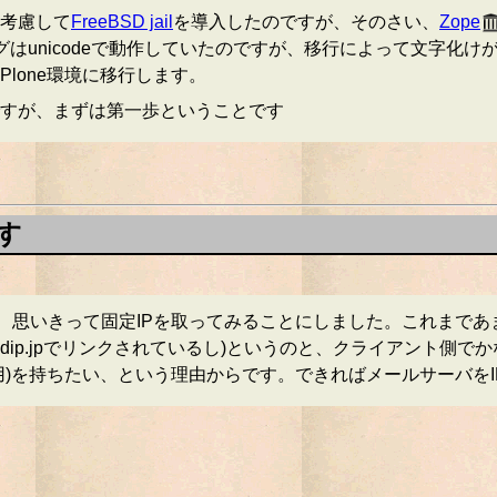
考慮して
FreeBSD jail
を導入したのですが、そのさい、
Zope
ログはunicodeで動作していたのですが、移行によって文字化
lone環境に移行します。
すが、まずは第一歩ということです
す
いきって固定IPを取ってみることにしました。これまであまり有効
tj.dip.jpでリンクされているし)というのと、クライアント
)を持ちたい、という理由からです。できればメールサーバをI