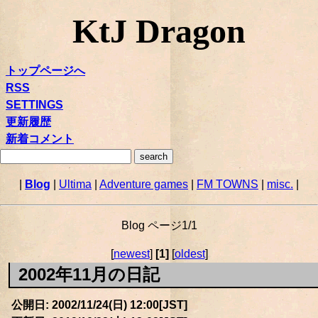
KtJ Dragon
トップページへ
RSS
SETTINGS
更新履歴
新着コメント
|
Blog
|
Ultima
|
Adventure games
|
FM TOWNS
|
misc.
|
Blog ページ1/1
[
newest
]
[1]
[
oldest
]
2002年11月の日記
公開日: 2002/11/24(日) 12:00[JST]