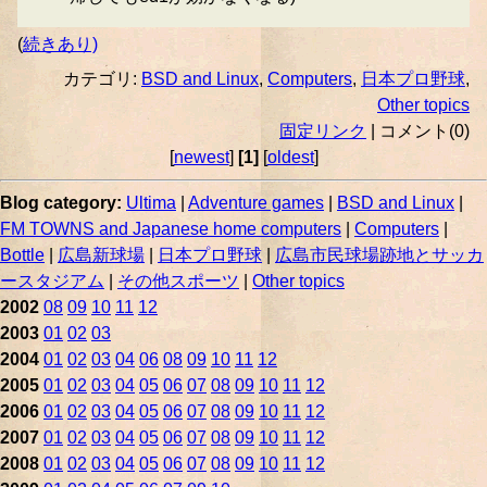
(
続きあり)
カテゴリ:
BSD and Linux
,
Computers
,
日本プロ野球
,
Other topics
固定リンク
| コメント(0)
[
newest
]
[1]
[
oldest
]
Blog category:
Ultima
|
Adventure games
|
BSD and Linux
|
FM TOWNS and Japanese home computers
|
Computers
|
Bottle
|
広島新球場
|
日本プロ野球
|
広島市民球場跡地とサッカ
ースタジアム
|
その他スポーツ
|
Other topics
2002
08
09
10
11
12
2003
01
02
03
2004
01
02
03
04
06
08
09
10
11
12
2005
01
02
03
04
05
06
07
08
09
10
11
12
2006
01
02
03
04
05
06
07
08
09
10
11
12
2007
01
02
03
04
05
06
07
08
09
10
11
12
2008
01
02
03
04
05
06
07
08
09
10
11
12