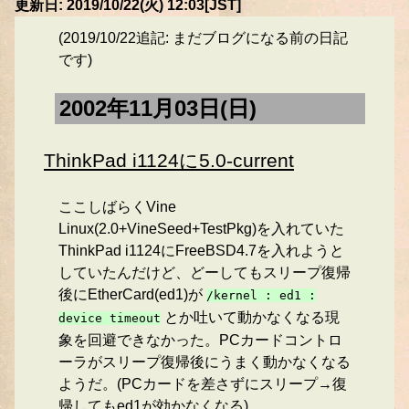
更新日: 2019/10/22(火) 12:03[JST]
(2019/10/22追記: まだブログになる前の日記
です)
2002年11月03日(日)
ThinkPad i1124に5.0-current
ここしばらくVine
Linux(2.0+VineSeed+TestPkg)を入れていた
ThinkPad i1124にFreeBSD4.7を入れようと
していたんだけど、どーしてもスリープ復帰
後にEtherCard(ed1)が
/kernel : ed1 :
とか吐いて動かなくなる現
device timeout
象を回避できなかった。PCカードコントロ
ーラがスリープ復帰後にうまく動かなくなる
ようだ。(PCカードを差さずにスリープ→復
帰してもed1が効かなくなる)