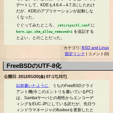
デートして、KDEも4.6.4→4.7.3にしたわけ
だが、KDEのアプリケーションが起動しな
くなった。
ぐぐってみたところ、
に
/etc/sysctl.conf
を追記する
kern.ipc.shm_allow_removed=1
とよい、とのことだった。
カテゴリ:
BSD and Linux
固定リンク
| コメント(0)
FreeBSDのUTF-8化
公開日: 2012/01/20(金) 07:17[JST]
以前書いたように
、うちのFreeBSDクライ
アント機(今このエントリを書いているPC)
は、Sambaサーバとの相性からエンコーデ
ィングをEUC-JPにしている訳だが、先日ウ
ィンドウマネージャのfluxboxを更新したと