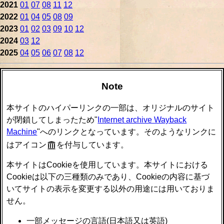
2021
01
07
08
11
12
2022
01
04
05
08
09
2023
01
02
03
09
10
12
2024
03
12
2025
04
05
06
07
08
12
Note
本サイトのハイパーリンクの一部は、オリジナルのサイト
が閉鎖してしまったため"
Internet archive Wayback
Machine
"へのリンクとなっています。そのようなリンクに
はアイコン
を付与しています。
本サイトはCookieを使用しています。本サイトにおける
Cookieは以下の三種類のみであり、Cookieの内容に基づ
いてサイトの表示を変更する以外の用途には用いておりま
せん。
一部メッセージの言語(日本語又は英語)