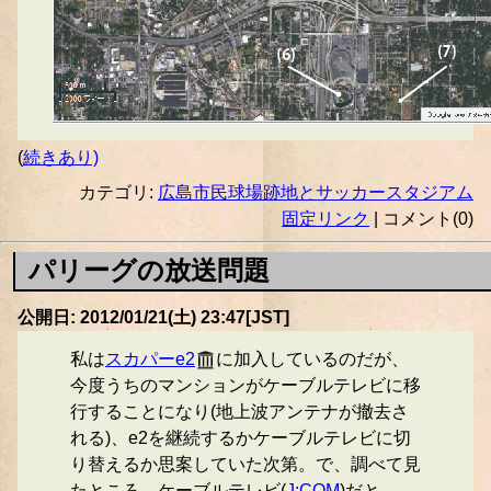
(
続きあり)
カテゴリ:
広島市民球場跡地とサッカースタジアム
固定リンク
| コメント(0)
パリーグの放送問題
公開日: 2012/01/21(土) 23:47[JST]
私は
スカパーe2
に加入しているのだが、
今度うちのマンションがケーブルテレビに移
行することになり(地上波アンテナが撤去さ
れる)、e2を継続するかケーブルテレビに切
り替えるか思案していた次第。で、調べて見
たところ、ケーブルテレビ(
J:COM
)だと、