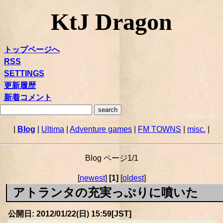
KtJ Dragon
トップページへ
RSS
SETTINGS
更新履歴
新着コメント
|
Blog
|
Ultima
|
Adventure games
|
FM TOWNS
|
misc.
|
Blog ページ1/1
[
newest
]
[1]
[
oldest
]
アトランタの充実っぷりに噴いた
公開日: 2012/01/22(日) 15:59[JST]