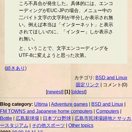
ころ不具合が発生した。具体的には、エンコ
ーディングがEUC-JPの場合、メニュー中の
二バイト文字の文字列が半分しか表示され無
い。例えば本当は「インターネット」と表示
されてほしいのに、「インター」しか表示さ
れ無い。
と、いうことで、文字エンコーディングを
UTF-8に変えようと思った次第。
(
続きあり)
カテゴリ:
BSD and Linux
固定リンク
| コメント(0)
[
newest
]
[1]
[
oldest
]
Blog category:
Ultima
|
Adventure games
|
BSD and Linux
|
FM TOWNS and Japanese home computers
|
Computers
|
Bottle
|
広島新球場
|
日本プロ野球
|
広島市民球場跡地とサッカ
ースタジアム
|
その他スポーツ
|
Other topics