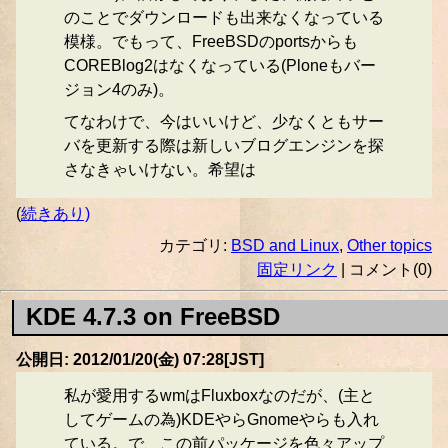
のことでダウンロードも出来なくなっている
模様。でもって、FreeBSDのportsからも
COREBlog2はなくなっている(Ploneもバー
ジョン4のみ)。
てなわけで、今はいいけど、少なくともサー
バを更新する際は新しいブログエンジンを探
さなきゃいけない。希望は
(
続きあり)
カテゴリ:
BSD and Linux
,
Other topics
固定リンク
| コメント(0)
KDE 4.7.3 on FreeBSD
公開日: 2012/01/20(金) 07:28[JST]
私が愛用するwmはFluxboxなのだが、(主と
してゲームの為)KDEやらGnomeやらも入れ
ている。で、この前パッケージを色々アップ