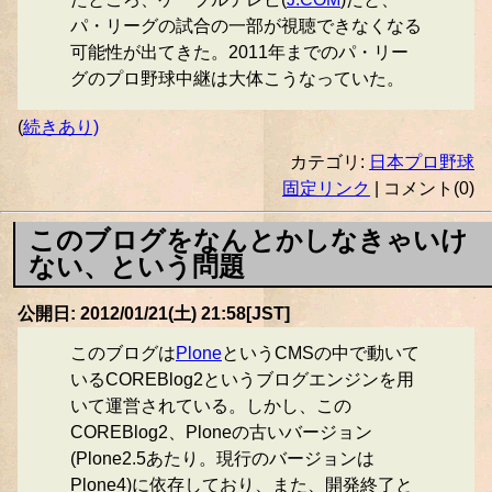
パ・リーグの試合の一部が視聴できなくなる
可能性が出てきた。2011年までのパ・リー
グのプロ野球中継は大体こうなっていた。
(
続きあり)
カテゴリ:
日本プロ野球
固定リンク
| コメント(0)
このブログをなんとかしなきゃいけ
ない、という問題
公開日: 2012/01/21(土) 21:58[JST]
このブログは
Plone
というCMSの中で動いて
いるCOREBlog2というブログエンジンを用
いて運営されている。しかし、この
COREBlog2、Ploneの古いバージョン
(Plone2.5あたり。現行のバージョンは
Plone4)に依存しており、また、開発終了と