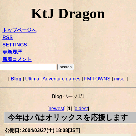
KtJ Dragon
トップページへ
RSS
SETTINGS
更新履歴
新着コメント
|
Blog
|
Ultima
|
Adventure games
|
FM TOWNS
|
misc.
|
Blog ページ1/1
[
newest
]
[1]
[
oldest
]
今年はパはオリックスを応援します
公開日: 2004/03/27(土) 18:08[JST]