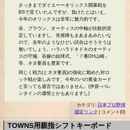
さっきまでダイエーーオリックス開幕戦を
BSで見ていたんですが、負けたとはいえ、
今年のオリックスは非常に魅力的です。
谷、ブラウン、オーティスの中軸が比較的安
定していますし、先発陣もまあまあみたいな
ので、去年のようなひどい試合はそうそうは
無いでしょう。ハラハラドキドキのオーティ
スの守備、谷嫁の始球式、「７番DH山崎」
等、ネタ要員も豊富です。
同じく戦力(とネタ要員)の強化に勤めた対ロ
ッテ戦が楽しみです。今年のパの黄金カード
と言っても過言ではありません。(伊原−バレ
ンタインの遺恨とかもありますし)
カテゴリ:
日本プロ野球
固定リンク
| コメント(0)
TOWNS用親指シフトキーボード