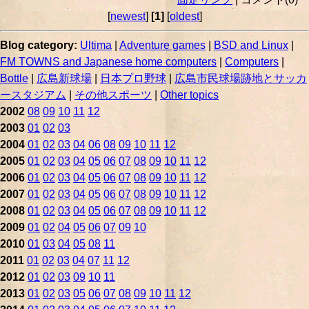
[
newest
]
[1]
[
oldest
]
Blog category:
Ultima
|
Adventure games
|
BSD and Linux
|
FM TOWNS and Japanese home computers
|
Computers
|
Bottle
|
広島新球場
|
日本プロ野球
|
広島市民球場跡地とサッカ
ースタジアム
|
その他スポーツ
|
Other topics
2002
08
09
10
11
12
2003
01
02
03
2004
01
02
03
04
06
08
09
10
11
12
2005
01
02
03
04
05
06
07
08
09
10
11
12
2006
01
02
03
04
05
06
07
08
09
10
11
12
2007
01
02
03
04
05
06
07
08
09
10
11
12
2008
01
02
03
04
05
06
07
08
09
10
11
12
2009
01
02
04
05
06
07
09
10
2010
01
03
04
05
08
11
2011
01
02
03
04
07
11
12
2012
01
02
03
09
10
11
2013
01
02
03
05
06
07
08
09
10
11
12