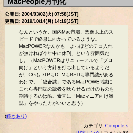
MacPeople月刊化
公開日: 2004/03/02(火) 07:58[JST]
更新日: 2019/10/14(月) 14:19[JST]
なんというか、国内Mac市場、想像以上のス
ピードで終息に向かっているような。
MacPOWERなんかも「よっぽどのテコ入れ
が無ければ今年中に休刊」という雰囲気だ
し。（MacPOWERはリニューアルで「プロ
向け」という方針を打ち出しているようだ
が、CGもDTPもDTMもBSDも専門誌がある
わけで、「総合誌」であるMacPOWER誌に
これら専門誌の読者を唸らせるだけのものを
期待するのは酷。素直に「Macマニア向け雑
誌」をやった方がいいと思う）
(
続きあり)
カテゴリ:
Computers
固定リンク
| コメント(0)