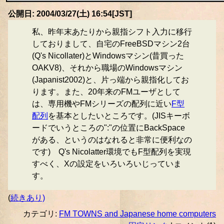
公開日: 2004/03/27(土) 16:54[JST]
私、昨年末あたりから親指シフト入力に移行
しておりまして、自宅のFreeBSDマシン2台
(Q's Nicollater)とWindowsマシン(昔買った
OAKV8)、それから職場のWindowsマシン
(Japanist2002)と、片っ端から親指化してお
ります。また、20年来のFMユーザとして
は、専用機やFMシリーズの配列に近い
F型
配列
を基本としたいところです。(JISキーボ
ードでいうところの":"の位置にBackSpace
がある、というのはなれると非常に便利なの
です) Q's Nicolatter環境でもF型配列を実現
すべく、Xの設定をいろいろいじっていま
す。
(
続きあり)
カテゴリ:
FM TOWNS and Japanese home computers