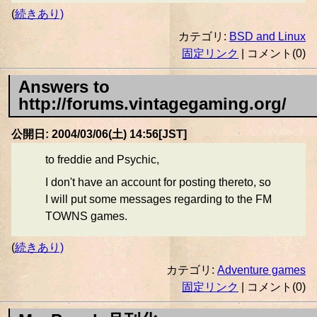
(
続きあり)
カテゴリ:
BSD and Linux
固定リンク
| コメント(0)
Answers to
http://forums.vintagegaming.org/
公開日: 2004/03/06(土) 14:56[JST]
to freddie and Psychic,
I don't have an account for posting thereto, so
I will put some messages regarding to the FM
TOWNS games.
(
続きあり)
カテゴリ:
Adventure games
固定リンク
| コメント(0)