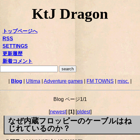
KtJ Dragon
トップページへ
RSS
SETTINGS
更新履歴
新着コメント
|
Blog
|
Ultima
|
Adventure games
|
FM TOWNS
|
misc.
|
Blog ページ1/1
[
newest
]
[1]
[
oldest
]
なぜ内蔵フロッピーのケーブルはね
じれているのか？