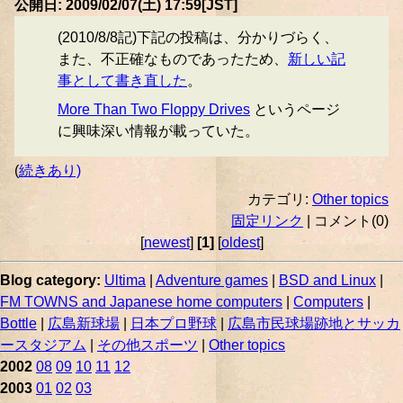
公開日: 2009/02/07(土) 17:59[JST]
(2010/8/8記)下記の投稿は、分かりづらく、
また、不正確なものであったため、
新しい記
事として書き直した
。
More Than Two Floppy Drives
というページ
に興味深い情報が載っていた。
(
続きあり)
カテゴリ:
Other topics
固定リンク
| コメント(0)
[
newest
]
[1]
[
oldest
]
Blog category:
Ultima
|
Adventure games
|
BSD and Linux
|
FM TOWNS and Japanese home computers
|
Computers
|
Bottle
|
広島新球場
|
日本プロ野球
|
広島市民球場跡地とサッカ
ースタジアム
|
その他スポーツ
|
Other topics
2002
08
09
10
11
12
2003
01
02
03