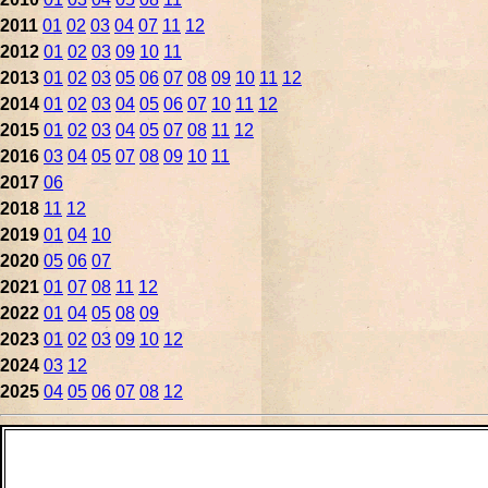
2011
01
02
03
04
07
11
12
2012
01
02
03
09
10
11
2013
01
02
03
05
06
07
08
09
10
11
12
2014
01
02
03
04
05
06
07
10
11
12
2015
01
02
03
04
05
07
08
11
12
2016
03
04
05
07
08
09
10
11
2017
06
2018
11
12
2019
01
04
10
2020
05
06
07
2021
01
07
08
11
12
2022
01
04
05
08
09
2023
01
02
03
09
10
12
2024
03
12
2025
04
05
06
07
08
12