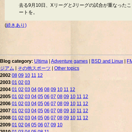
去る9月10日、XリーグとJリーグの試合が重なった
ートを。
(
続きあり)
Blog category:
Ultima
|
Adventure games
|
BSD and Linux
|
FM
ジアム
|
その他スポーツ
|
Other topics
2002
08
09
10
11
12
2003
01
02
03
2004
01
02
03
04
06
08
09
10
11
12
2005
01
02
03
04
05
06
07
08
09
10
11
12
2006
01
02
03
04
05
06
07
08
09
10
11
12
2007
01
02
03
04
05
06
07
08
09
10
11
12
2008
01
02
03
04
05
06
07
08
09
10
11
12
2009
01
02
04
05
06
07
09
10
2010
01
03
04
05
08
11