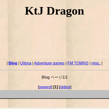
KtJ Dragon
|
Blog
|
Ultima
|
Adventure games
|
FM TOWNS
|
misc.
|
Blog ページ1/1
[
newest
]
[1]
[
oldest
]