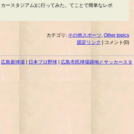
ッカースタジアム)に行ってみた。てことで簡単なレポ
カテゴリ:
その他スポーツ
,
Other topics
固定リンク
| コメント(0)
|
広島新球場
|
日本プロ野球
|
広島市民球場跡地とサッカースタ