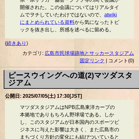
開催された。この会議についてはリアルタイ
ムでヲチしていたわけではないので、
atwiki
にまとめられている資料
から気になったトピ
ックを抜き出し、所感を述べるに留める。
(
続きあり)
カテゴリ:
広島市民球場跡地とサッカースタジアム
固定リンク
| コメント(0)
ピースウイングへの道(2)マツダスタ
ジアム
公開日: 2025/07/05(土) 17:30[JST]
マツダスタジアムはNPB広島東洋カープの
本拠地でありもちろん野球場である。しか
し、このスタジアムが日本国内のスポーツビ
ジネスに与えた影響は大きく、また広島市の
まちづくり方針の変化にも結びついていると