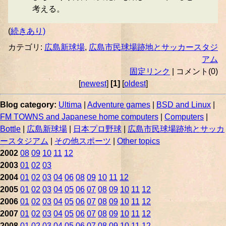
考える。
(
続きあり)
カテゴリ:
広島新球場
,
広島市民球場跡地とサッカースタジ
アム
固定リンク
| コメント(0)
[
newest
]
[1]
[
oldest
]
Blog category:
Ultima
|
Adventure games
|
BSD and Linux
|
FM TOWNS and Japanese home computers
|
Computers
|
Bottle
|
広島新球場
|
日本プロ野球
|
広島市民球場跡地とサッカ
ースタジアム
|
その他スポーツ
|
Other topics
2002
08
09
10
11
12
2003
01
02
03
2004
01
02
03
04
06
08
09
10
11
12
2005
01
02
03
04
05
06
07
08
09
10
11
12
2006
01
02
03
04
05
06
07
08
09
10
11
12
2007
01
02
03
04
05
06
07
08
09
10
11
12
2008
01
02
03
04
05
06
07
08
09
10
11
12