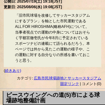
公開日: 2025/07/19(土) 19:18[JST]
更新日: 2025/08/06(水) 19:08[JST]
「旧市民球場を改修してサッカースタジアム
にするプラン」を軸とした市民運動である
ALL FOR HIROSHIMA(略称AFH)について。
当事者視点での運動の中身についてはおそら
く宇都宮徹壱氏が今年8月に予定されている
スポーツナビの連載にて語られるだろう。本
ページでは外から見たこの運動の様子や、こ
の運動に対する自分なりの所感を書いておこ
うと思う。
(
続きあり)
カテゴリ:
広島市民球場跡地とサッカースタジアム
固定リンク
| コメント(0)
ピースウイングへの道(5)市による球
場跡地整備計画