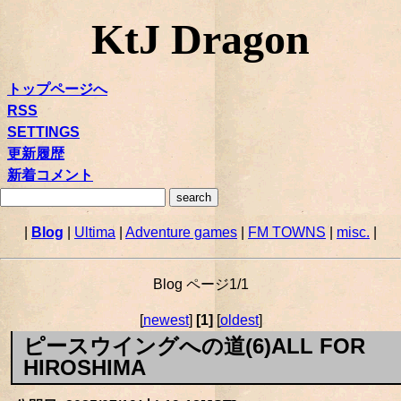
KtJ Dragon
トップページへ
RSS
SETTINGS
更新履歴
新着コメント
|
Blog
|
Ultima
|
Adventure games
|
FM TOWNS
|
misc.
|
Blog ページ1/1
[
newest
]
[1]
[
oldest
]
ピースウイングへの道(6)ALL FOR
HIROSHIMA