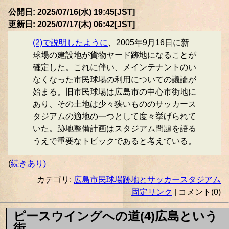
公開日: 2025/07/16(水) 19:45[JST]
更新日: 2025/07/17(木) 06:42[JST]
(2)で説明したように
、2005年9月16日に新
球場の建設地が貨物ヤード跡地になることが
確定した。これに伴い、メインテナントのい
なくなった市民球場の利用についての議論が
始まる。旧市民球場は広島市の中心市街地に
あり、その土地は少々狭いもののサッカース
タジアムの適地の一つとして度々挙げられて
いた。跡地整備計画はスタジアム問題を語る
うえで重要なトピックであると考えている。
(
続きあり)
カテゴリ:
広島市民球場跡地とサッカースタジアム
固定リンク
| コメント(0)
ピースウイングへの道(4)広島という
街