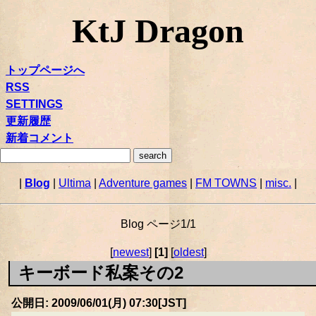
KtJ Dragon
トップページへ
RSS
SETTINGS
更新履歴
新着コメント
|
Blog
|
Ultima
|
Adventure games
|
FM TOWNS
|
misc.
|
Blog ページ1/1
[
newest
]
[1]
[
oldest
]
キーボード私案その2
公開日: 2009/06/01(月) 07:30[JST]