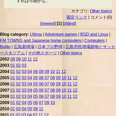
すれば可能かな。
カテゴリ:
Other topics
固定リンク
| コメント(0)
[
newest
]
[1]
[
oldest
]
Blog category:
Ultima
|
Adventure games
|
BSD and Linux
|
FM TOWNS and Japanese home computers
|
Computers
|
Bottle
|
広島新球場
|
日本プロ野球
|
広島市民球場跡地とサッカ
ースタジアム
|
その他スポーツ
|
Other topics
2002
08
09
10
11
12
2003
01
02
03
2004
01
02
03
04
06
08
09
10
11
12
2005
01
02
03
04
05
06
07
08
09
10
11
12
2006
01
02
03
04
05
06
07
08
09
10
11
12
2007
01
02
03
04
05
06
07
08
09
10
11
12
2008
01
02
03
04
05
06
07
08
09
10
11
12
2009
01
02
04
05
06
07
09
10
2010
01
03
04
05
08
11
2011
01
02
03
04
07
11
12