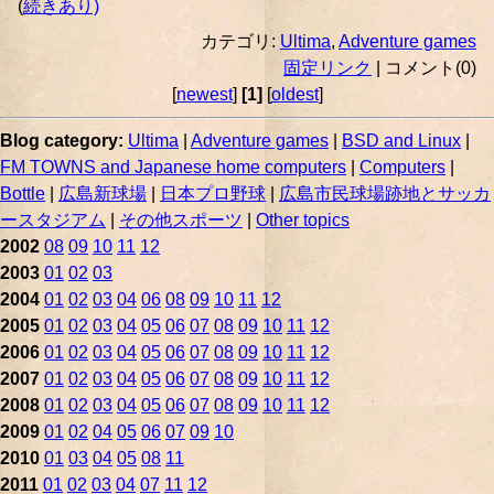
(
続きあり)
カテゴリ:
Ultima
,
Adventure games
固定リンク
| コメント(0)
[
newest
]
[1]
[
oldest
]
Blog category:
Ultima
|
Adventure games
|
BSD and Linux
|
FM TOWNS and Japanese home computers
|
Computers
|
Bottle
|
広島新球場
|
日本プロ野球
|
広島市民球場跡地とサッカ
ースタジアム
|
その他スポーツ
|
Other topics
2002
08
09
10
11
12
2003
01
02
03
2004
01
02
03
04
06
08
09
10
11
12
2005
01
02
03
04
05
06
07
08
09
10
11
12
2006
01
02
03
04
05
06
07
08
09
10
11
12
2007
01
02
03
04
05
06
07
08
09
10
11
12
2008
01
02
03
04
05
06
07
08
09
10
11
12
2009
01
02
04
05
06
07
09
10
2010
01
03
04
05
08
11
2011
01
02
03
04
07
11
12