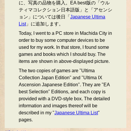
に、写真の品物を購入。EA best版の「ウル
ティマコレクション日本語版」と「アセンシ
ョン」については後日「
Japanese Ultima
List
」に追加します。
Today, I went to a PC store in Machida City in
order to buy some computer devices to be
used for my work. In that store, I found some
games and books which I should buy. The
items are shown in above-displayed picture.
The two copies of games are "Ultima
Collection Japan Edition" and "Ultima IX
Ascension Japanese Edition". They are "EA
best Selection" Editions, and each copy is
provided with a DVD-style box. The detailed
information and images thereof will be
described in my "
Japanese Ultima List
"
pages.