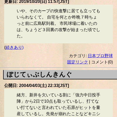
更新日: 2019/10/20(日) 11:57[JST]
いや、そのカープの快進撃に居ても立っても
いられなくて。 自宅を何とか昨晩７時ちょ
っと前に広島駅到着。 市民球場に着いたの
は、ちょうど３回裏の攻撃が始まった頃でし
た。
(
続きあり)
カテゴリ:
日本プロ野球
固定リンク
| コメント(0)
ぽじてぃぶしんきんぐ
公開日: 2004/04/03(土) 22:33[JST]
緒方、新井を欠いている割に「強力中日投手
陣」から2日で10点も取っているし、打てな
い打てないと言われていた石原がヒットを量
産しているし。先発が崩れたことなどキニシ