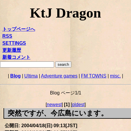
KtJ Dragon
トップページへ
RSS
SETTINGS
更新履歴
新着コメント
|
Blog
|
Ultima
|
Adventure games
|
FM TOWNS
|
misc.
|
Blog ページ1/1
[
newest
]
[1]
[
oldest
]
突然ですが、今広島にいます。
公開日: 2004/04/18(日) 09:13[JST]