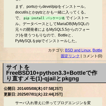
まず、portsからdevel/pipをインストール。
docutilsとかpytzとかも一緒に入ってくる。
で、
でインストー
pip install パッケージ名
ル。データベースとしてMariaDB(MySQLの
元々の開発者によるMySQL5.5からのフォー
ク)を使うつもりなので、Bottleと、
PyMySQLをpipでインストールした。
カテゴリ:
BSD and Linux
,
Bottle
固定リンク
| コメント(0)
サイトを
FreeBSD10+python3.3+Bottleで作
り直すメモ(1)-qjailとpkgng
公開日: 2014/05/08(木) 07:58[JST]
更新日: 2025/07/01(火) 22:44[JST]
サーバ入れ替えに伴ってブログエンジンを変