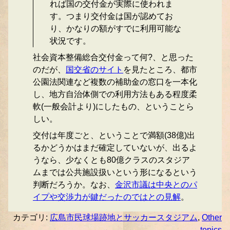
れば国の交付金が実際に使われま
す。つまり交付金は国が認めてお
り、かなりの額がすでに利用可能な
状況です。
社会資本整備総合交付金って何?、と思った
のだが、
国交省のサイト
を見たところ、都市
公園法関連など複数の補助金の窓口を一本化
し、地方自治体側での利用方法もある程度柔
軟(一般会計より)にしたもの、ということら
しい。
交付は年度ごと、ということで満額(38億)出
るかどうかはまだ確定していないが、出るよ
うなら、少なくとも80億クラスのスタジア
ムまでは公共施設扱いという形になるという
判断だろうか。なお、
金沢市議は中央とのパ
イプや交渉力が鍵だったのではとの見解
。
カテゴリ:
広島市民球場跡地とサッカースタジアム
,
Other
topics