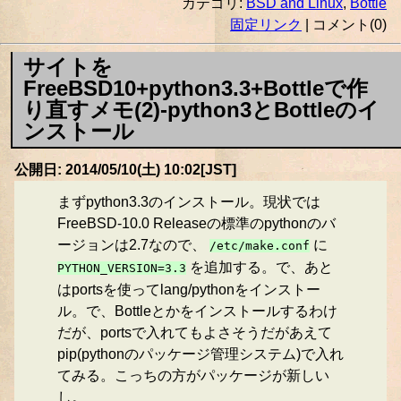
カテゴリ:
BSD and Linux
,
Bottle
固定リンク
| コメント(0)
サイトを
FreeBSD10+python3.3+Bottleで作
り直すメモ(2)-python3とBottleのイ
ンストール
公開日: 2014/05/10(土) 10:02[JST]
まずpython3.3のインストール。現状では
FreeBSD-10.0 Releaseの標準のpythonのバ
ージョンは2.7なので、
に
/etc/make.conf
を追加する。で、あと
PYTHON_VERSION=3.3
はportsを使ってlang/pythonをインストー
ル。で、Bottleとかをインストールするわけ
だが、portsで入れてもよさそうだがあえて
pip(pythonのパッケージ管理システム)で入れ
てみる。こっちの方がパッケージが新しい
し。