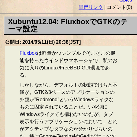
固定リンク
| コメント(0)
Xubuntu12.04: FluxboxでGTKのテ
ーマ設定
公開日: 2014/05/11(日) 20:38[JST]
Fluxbox
は軽量かつシンプルでそこそこの機
能を持ったウインドウマネージャで、私のお
気に入りのLinuux/FreeBSD GUI環境であ
る。
しかしながら、デフォルトの状態ではちと不
満が。GTK2/3ベースのアプリケーションの
外観が"Redmond"というWindowsライクな
ものに固定されていることだ。いや別に
Windowsライクでも構わないのだが、タブ
表示を行うアプリケーションにおいて、どれ
がアクティブなタブなのか分かりづらいの
だ。特にGnome-TerminalやGeditではこの欠