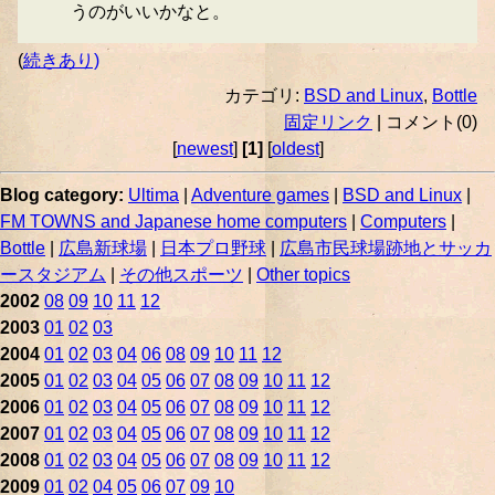
うのがいいかなと。
(
続きあり)
カテゴリ:
BSD and Linux
,
Bottle
固定リンク
| コメント(0)
[
newest
]
[1]
[
oldest
]
Blog category:
Ultima
|
Adventure games
|
BSD and Linux
|
FM TOWNS and Japanese home computers
|
Computers
|
Bottle
|
広島新球場
|
日本プロ野球
|
広島市民球場跡地とサッカ
ースタジアム
|
その他スポーツ
|
Other topics
2002
08
09
10
11
12
2003
01
02
03
2004
01
02
03
04
06
08
09
10
11
12
2005
01
02
03
04
05
06
07
08
09
10
11
12
2006
01
02
03
04
05
06
07
08
09
10
11
12
2007
01
02
03
04
05
06
07
08
09
10
11
12
2008
01
02
03
04
05
06
07
08
09
10
11
12
2009
01
02
04
05
06
07
09
10