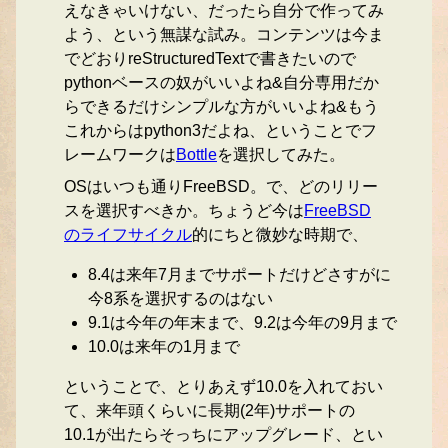
えなきゃいけない、だったら自分で作ってみ
よう、という無謀な試み。コンテンツは今ま
でどおりreStructuredTextで書きたいので
pythonベースの奴がいいよね&自分専用だか
らできるだけシンプルな方がいいよね&もう
これからはpython3だよね、ということでフ
レームワークは
Bottle
を選択してみた。
OSはいつも通りFreeBSD。で、どのリリー
スを選択すべきか。ちょうど今は
FreeBSD
のライフサイクル
的にちと微妙な時期で、
8.4は来年7月までサポートだけどさすがに
今8系を選択するのはない
9.1は今年の年末まで、9.2は今年の9月まで
10.0は来年の1月まで
ということで、とりあえず10.0を入れておい
て、来年頭くらいに長期(2年)サポートの
10.1が出たらそっちにアップグレード、とい