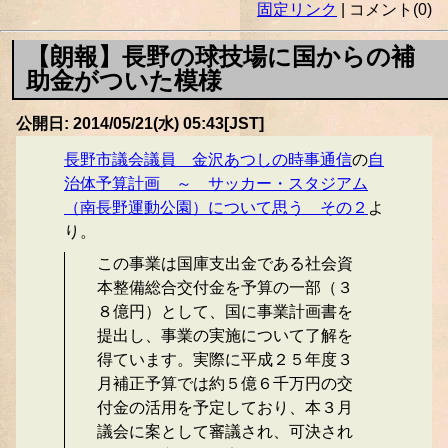
固定リンク
| コメント(0)
【朗報】長野の球技場に国からの補
助金がついた模様
公開日: 2014/05/21(水) 05:43[JST]
長野市議会議員 金沢あつしの時事通信
の
自
治体予算計画 ～ サッカー・スタジアム
（南長野運動公園）について思う その２
よ
り。
この事業は国庫支出金である社会資
本整備総合交付金を予算の一部（３
８億円）として、国に事業計画書を
提出し、事業の実施について了解を
得ています。実際に平成２５年度３
月補正予算では約５億６千万円の交
付金の活用を予定しており、本３月
議会に案として審議され、可決され