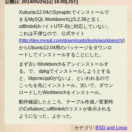
公開日: 2014/05/25(日) 16:00[JST]
Xubuntu12.04のSynapticでインストールで
きるMySQL Workbenchは5.2.38と古く、
utf8mb4(4バイトUTF-8)に対応していない。
これは不便なので、公式サイト
(
http://dev.mysql.com/downloads/tools/workbench/
)
からUbuntu12.04用のパッケージをダウンロ
ードしてインストールすることにした。
まず古いWorkbenchをアンインストールす
る。で、 dpkgでインストールしようとする
と、libpcrecpp0がないよ、といわれるので
こっちを先にインストール。次いで、ダウン
ロードしたWorkbenchをインストール。
動作確認したところ、テーブル作成／変更時
のCollationにutf8mb4のリストが表示される
ようになった。よかった。
カテゴリ:
BSD and Linux