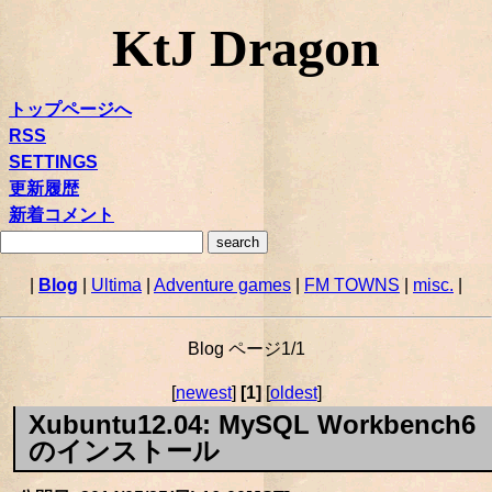
KtJ Dragon
トップページへ
RSS
SETTINGS
更新履歴
新着コメント
|
Blog
|
Ultima
|
Adventure games
|
FM TOWNS
|
misc.
|
Blog ページ1/1
[
newest
]
[1]
[
oldest
]
Xubuntu12.04: MySQL Workbench6
のインストール