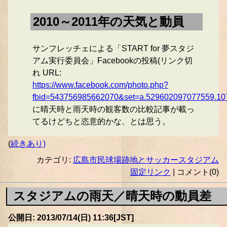
2010～2011年の天気と動員
サンフレッチェによる「START for 夢スタジ
アム実行委員会」Facebookの投稿(リンク切
れ URL:
https://www.facebook.com/photo.php?
fbid=543756985662070&set=a.529602097077559.1
に晴天時と雨天時の観客数の比較記事が載っ
てるけどちと恣意的かな、とは思う。
(
続きあり)
カテゴリ:
広島市民球場跡地とサッカースタジアム
固定リンク
| コメント(0)
スタジアムの雨天／晴天時の動員差
公開日: 2013/07/14(日) 11:36[JST]