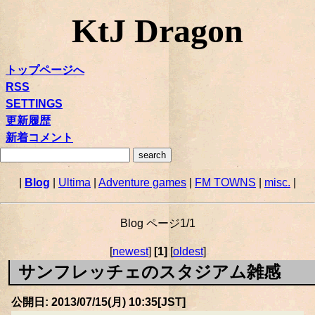
KtJ Dragon
トップページへ
RSS
SETTINGS
更新履歴
新着コメント
|
Blog
|
Ultima
|
Adventure games
|
FM TOWNS
|
misc.
|
Blog ページ1/1
[
newest
]
[1]
[
oldest
]
サンフレッチェのスタジアム雑感
公開日: 2013/07/15(月) 10:35[JST]