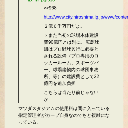
>>968
http://www.city.hiroshima.lg.jp/www/co
２億６千万円だよ。
＞また当初の球場本体建設
費90億円とは別に、広島球
団はプロ野球興行に必要と
される設備（プロ専用のロ
ッカールーム、スポーツバ
ー、球場建物内の球団事務
所、等）の建設費として22
億円を追加負担
こちらは当たり前じゃない
か
マツダスタジアムの使用料は間に入っている
指定管理者がカープ自身なのでちと複雑にな
っている。