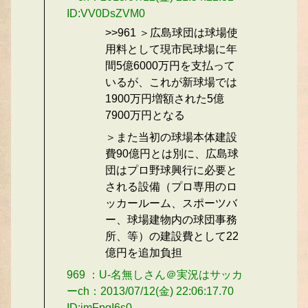
ID:VV0DsZVM0
>>961 ＞広島球団は球場使
用料として現市民球場に年
間5億6000万円を支払って
いるが、これが新球場では
1900万円増額された5億
7900万円となる
＞また当初の球場本体建設
費90億円とは別に、広島球
団はプロ野球興行に必要と
される設備（プロ専用のロ
ッカールーム、スポーツバ
ー、球場建物内の球団事務
所、等）の建設費として22
億円を追加負担
969 ：U-名無しさん＠実況はサッカ
ーch：2013/07/12(金) 22:06:17.70
ID:imFpgI6s0