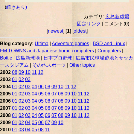
(
続きあり)
カテゴリ:
広島新球場
固定リンク
| コメント(0)
[
newest
]
[1]
[
oldest
]
Blog category:
Ultima
|
Adventure games
|
BSD and Linux
|
FM TOWNS and Japanese home computers
|
Computers
|
Bottle
|
広島新球場
|
日本プロ野球
|
広島市民球場跡地とサッカ
ースタジアム
|
その他スポーツ
|
Other topics
2002
08
09
10
11
12
2003
01
02
03
2004
01
02
03
04
06
08
09
10
11
12
2005
01
02
03
04
05
06
07
08
09
10
11
12
2006
01
02
03
04
05
06
07
08
09
10
11
12
2007
01
02
03
04
05
06
07
08
09
10
11
12
2008
01
02
03
04
05
06
07
08
09
10
11
12
2009
01
02
04
05
06
07
09
10
2010
01
03
04
05
08
11