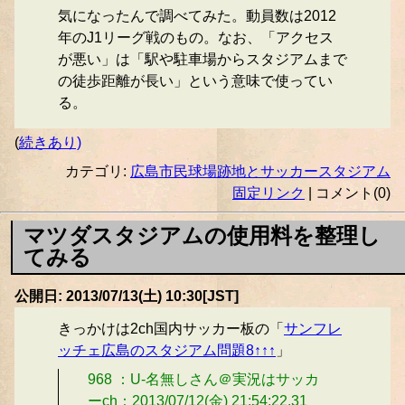
気になったんで調べてみた。動員数は2012
年のJ1リーグ戦のもの。なお、「アクセス
が悪い」は「駅や駐車場からスタジアムまで
の徒歩距離が長い」という意味で使ってい
る。
(
続きあり)
カテゴリ:
広島市民球場跡地とサッカースタジアム
固定リンク
| コメント(0)
マツダスタジアムの使用料を整理し
てみる
公開日: 2013/07/13(土) 10:30[JST]
きっかけは2ch国内サッカー板の「
サンフレ
ッチェ広島のスタジアム問題8↑↑↑
」
968 ：U-名無しさん＠実況はサッカ
ーch：2013/07/12(金) 21:54:22.31