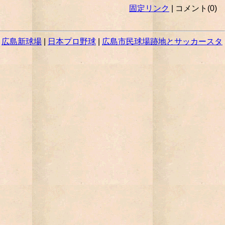
固定リンク
| コメント(0)
|
広島新球場
|
日本プロ野球
|
広島市民球場跡地とサッカースタ