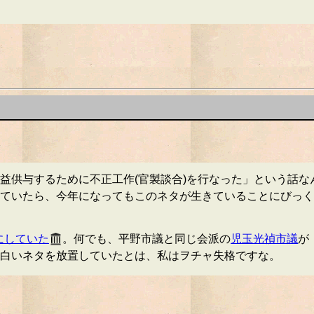
益供与するために不正工作(官製談合)を行なった」という話なん
ていたら、今年になってもこのネタが生きていることにびっく
にしていた
。何でも、平野市議と同じ会派の
児玉光禎市議
が
白いネタを放置していたとは、私はヲチャ失格ですな。