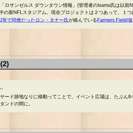
ンゼルス ダウンタウン情報」(管理者のIsamu氏は以前NBBJ
画中の新NFLスタジアム。現在プロジェクトは２つあって、１
BJ等で同僚だったロン・タナー氏
が絡んでいる
Farmers Field(仮
2)
ん。
ヤード跡地なりに移動ってことで。イベント広場は、たぶん8-
タンドの間に。