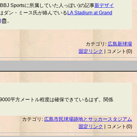
 Sportsに所属していた人っぽい)の記事
新デザイ
つはダン・ミース氏が絡んでいる
LA Stadium at Grand
)
。
カテゴリ:
広島新球場
固定リンク
| コメント(0)
9000平方メートル程度は確保できているはず。関係
カテゴリ:
広島市民球場跡地とサッカースタジアム
固定リンク
| コメント(0)