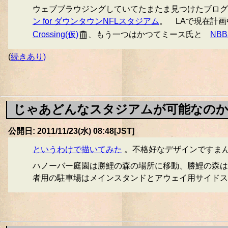
ウェブブラウジングしていてたまたま見つけたブログ「ロサ
ン for ダウンタウンNFLスタジアム
。 LAで現在計
Crossing(仮)
、もう一つはかつてミース氏と
NB
(
続きあり)
じゃあどんなスタジアムが可能なのか(
公開日: 2011/11/23(水) 08:48[JST]
というわけで描いてみた
。不格好なデザインですま
ハノーバー庭園は勝鯉の森の場所に移動、勝鯉の森は
者用の駐車場はメインスタンドとアウェイ用サイドス