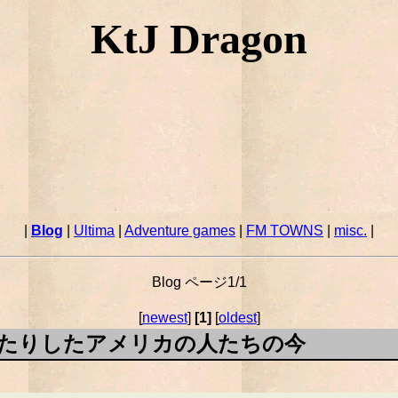
KtJ Dragon
|
Blog
|
Ultima
|
Adventure games
|
FM TOWNS
|
misc.
|
Blog ページ1/1
[
newest
]
[1]
[
oldest
]
たりしたアメリカの人たちの今