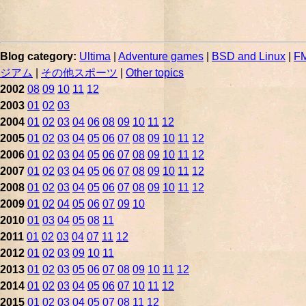
Blog category:
Ultima
|
Adventure games
|
BSD and Linux
|
FM
ジアム
|
その他スポーツ
|
Other topics
2002
08
09
10
11
12
2003
01
02
03
2004
01
02
03
04
06
08
09
10
11
12
2005
01
02
03
04
05
06
07
08
09
10
11
12
2006
01
02
03
04
05
06
07
08
09
10
11
12
2007
01
02
03
04
05
06
07
08
09
10
11
12
2008
01
02
03
04
05
06
07
08
09
10
11
12
2009
01
02
04
05
06
07
09
10
2010
01
03
04
05
08
11
2011
01
02
03
04
07
11
12
2012
01
02
03
09
10
11
2013
01
02
03
05
06
07
08
09
10
11
12
2014
01
02
03
04
05
06
07
10
11
12
2015
01
02
03
04
05
07
08
11
12