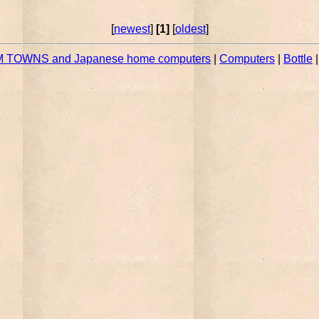
[
newest
]
[1]
[
oldest
]
 TOWNS and Japanese home computers
|
Computers
|
Bottle