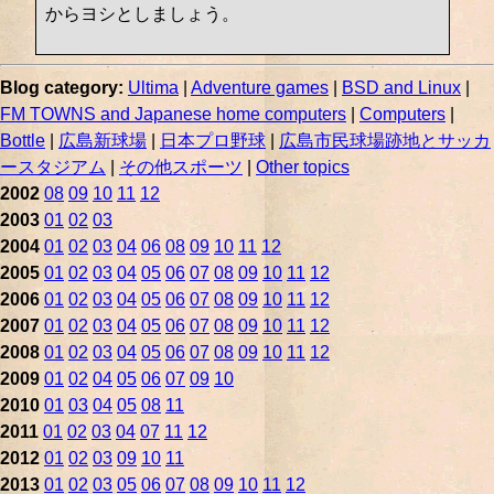
からヨシとしましょう。
Blog category:
Ultima
|
Adventure games
|
BSD and Linux
|
FM TOWNS and Japanese home computers
|
Computers
|
Bottle
|
広島新球場
|
日本プロ野球
|
広島市民球場跡地とサッカ
ースタジアム
|
その他スポーツ
|
Other topics
2002
08
09
10
11
12
2003
01
02
03
2004
01
02
03
04
06
08
09
10
11
12
2005
01
02
03
04
05
06
07
08
09
10
11
12
2006
01
02
03
04
05
06
07
08
09
10
11
12
2007
01
02
03
04
05
06
07
08
09
10
11
12
2008
01
02
03
04
05
06
07
08
09
10
11
12
2009
01
02
04
05
06
07
09
10
2010
01
03
04
05
08
11
2011
01
02
03
04
07
11
12
2012
01
02
03
09
10
11
2013
01
02
03
05
06
07
08
09
10
11
12