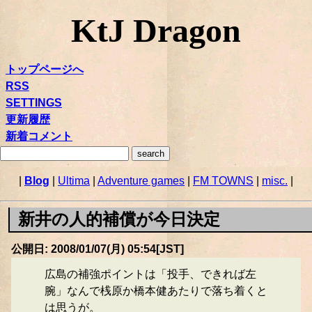
KtJ Dragon
トップページへ
RSS
SETTINGS
更新履歴
新着コメント
|
Blog
|
Ultima
|
Adventure games
|
FM TOWNS
|
misc.
|
新井の人的補償が今日決定
公開日: 2008/01/07(月) 05:54[JST]
広島の補強ポイントは「投手、できれば左
腕」なんで桟原か橋本健あたりで落ち着くと
は思うが。