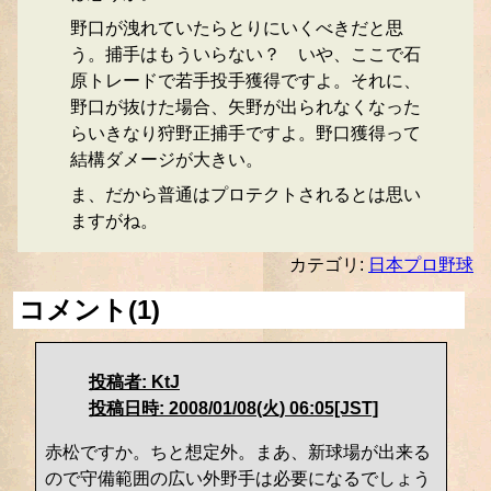
野口が洩れていたらとりにいくべきだと思
う。捕手はもういらない？ いや、ここで石
原トレードで若手投手獲得ですよ。それに、
野口が抜けた場合、矢野が出られなくなった
らいきなり狩野正捕手ですよ。野口獲得って
結構ダメージが大きい。
ま、だから普通はプロテクトされるとは思い
ますがね。
カテゴリ:
日本プロ野球
コメント(1)
投稿者: KtJ
投稿日時: 2008/01/08(火) 06:05[JST]
赤松ですか。ちと想定外。まあ、新球場が出来る
ので守備範囲の広い外野手は必要になるでしょう