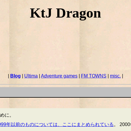
KtJ Dragon
|
Blog
|
Ultima
|
Adventure games
|
FM TOWNS
|
misc.
|
めに。
999年以前のものについては、ここにまとめられている
。 20