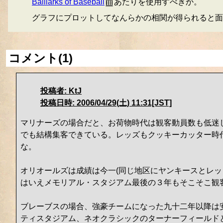
Balllarks of Baseball
あたりを使用すべきか。
グラフにプロットしてなんらかの相関が得られると面
コメント(1)
投稿者: KtJ
投稿日時: 2006/04/29(土) 11:31[JST]
マリナーズの場合だと、お荷物時代は観客動員数も低迷して
でも結構集客できている。レッズもクッキーカッター時
な。
オリオールズは成績は今一(同じ地区にヤンキースとレ
はいえメモリアル・スタジアム最後の３年もそこそこ観
ブレーブスの場合、強豪チームになった九十二年以降は安
ティスタジアム、ネオクラシックのターナーフィールド