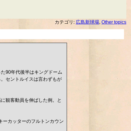
カテゴリ:
広島新球場
,
Other topics
った90年代後半はキングドーム
る。セントルイスは言わずもが
幅に観客動員を伸ばした例。と
ッキーカッターのフルトンカウン
。