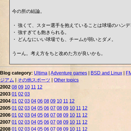
今の所の結論。
・ 強くて、スター選手を抱えていることは球場のハン
・ 強すぎても飽きられる。
・ どんなにいい球場でも、チームが弱いとダメ。
うーん。考え方をちと改めた方が良いかも。
Blog category:
Ultima
|
Adventure games
|
BSD and Linux
|
FM
ジアム
|
その他スポーツ
|
Other topics
2002
08
09
10
11
12
2003
01
02
03
2004
01
02
03
04
06
08
09
10
11
12
2005
01
02
03
04
05
06
07
08
09
10
11
12
2006
01
02
03
04
05
06
07
08
09
10
11
12
2007
01
02
03
04
05
06
07
08
09
10
11
12
2008
01
02
03
04
05
06
07
08
09
10
11
12