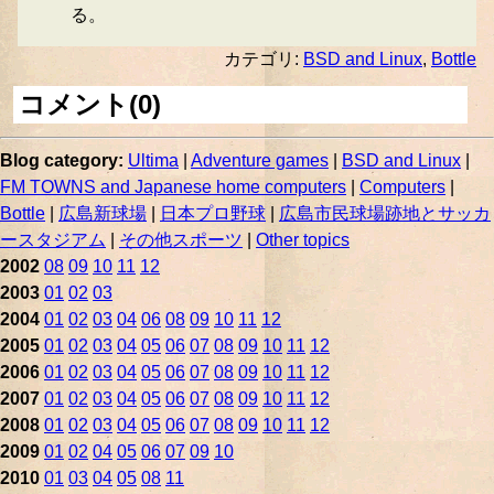
る。
カテゴリ:
BSD and Linux
,
Bottle
コメント(0)
Blog category:
Ultima
|
Adventure games
|
BSD and Linux
|
FM TOWNS and Japanese home computers
|
Computers
|
Bottle
|
広島新球場
|
日本プロ野球
|
広島市民球場跡地とサッカ
ースタジアム
|
その他スポーツ
|
Other topics
2002
08
09
10
11
12
2003
01
02
03
2004
01
02
03
04
06
08
09
10
11
12
2005
01
02
03
04
05
06
07
08
09
10
11
12
2006
01
02
03
04
05
06
07
08
09
10
11
12
2007
01
02
03
04
05
06
07
08
09
10
11
12
2008
01
02
03
04
05
06
07
08
09
10
11
12
2009
01
02
04
05
06
07
09
10
2010
01
03
04
05
08
11