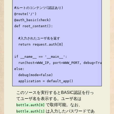
#ルートのコンテンツ(認証あり)

@route('/')

@auth_basic(check)

def root_content():

  #入力されたユーザ名を返す

  return request.auth[0]

if __name__ == '__main__':

  run(host=WWW_IP, port=WWW_PORT, debug=True, rel
else:

  debug(mode=False)

  application = default_app()
このソースを実行するとBASIC認証を行っ
てユーザ名を表示する。ユーザ名は
で取得可能。なお、
bottle.auth[0]
は入力したパスワードであ
bottle.auth[1]