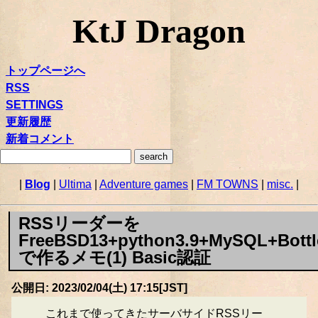
KtJ Dragon
トップページへ
RSS
SETTINGS
更新履歴
新着コメント
|
Blog
|
Ultima
|
Adventure games
|
FM TOWNS
|
misc.
|
RSSリーダーを
FreeBSD13+python3.9+MySQL+Bottl
で作るメモ(1) Basic認証
公開日: 2023/02/04(土) 17:15[JST]
これまで使ってきたサーバサイドRSSリー