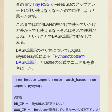
ダの
Tiny Tiny RSS
がFreeBSDのアップグレ
ードに伴い使えなくなったので自作しようと
思った次第。
これまでは自宅LANの中だけで使っていたけ
ど外からでも使えるならそれはそれで便利だ
よね、ということでBASIC認証で動かして
みる。
BASIC認証のやり方についてはQiita
@yubessy氏による「
Pythonのbottleで
BASIC認証
」とBottleの公式マニュアルを参
考にした。
from bottle import route, auth_basuc, run, debug,
import pymysql

#定数

DB_IP = 'MySQLのIPアドレス'

WWW_IP = 'Bottleが動作しているサーバのIPアドレス'
