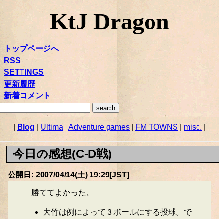
KtJ Dragon
トップページへ
RSS
SETTINGS
更新履歴
新着コメント
|
Blog
|
Ultima
|
Adventure games
|
FM TOWNS
|
misc.
|
今日の感想(C-D戦)
公開日: 2007/04/14(土) 19:29[JST]
勝ててよかった。
大竹は例によって３ボールにする投球。で