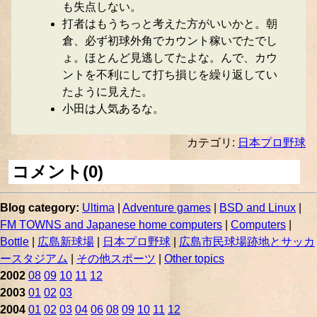
も失点しない。
打者はもうちっと考えた方がいいかと。朝
倉、必ず初球外角でカウント稼いでたでし
ょ。ほとんど見逃してたよな。んで、カウ
ントを不利にして打ち損じを繰り返してい
たように見えた。
小田は人気あるな。
カテゴリ:
日本プロ野球
コメント(0)
Blog category:
Ultima
|
Adventure games
|
BSD and Linux
|
FM TOWNS and Japanese home computers
|
Computers
|
Bottle
|
広島新球場
|
日本プロ野球
|
広島市民球場跡地とサッカ
ースタジアム
|
その他スポーツ
|
Other topics
2002
08
09
10
11
12
2003
01
02
03
2004
01
02
03
04
06
08
09
10
11
12