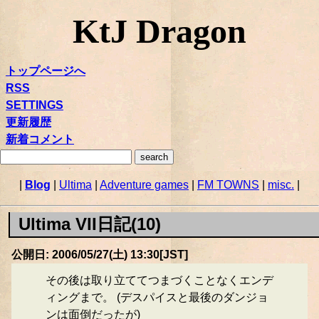
KtJ Dragon
トップページへ
RSS
SETTINGS
更新履歴
新着コメント
|
Blog
|
Ultima
|
Adventure games
|
FM TOWNS
|
misc.
|
Ultima VII日記(10)
公開日: 2006/05/27(土) 13:30[JST]
その後は取り立ててつまづくことなくエンデ
ィングまで。 (デスパイスと最後のダンジョ
ンは面倒だったが)