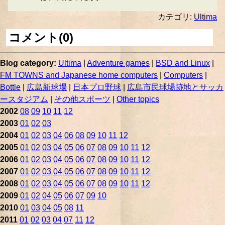
カテゴリ:
Ultima
コメント(0)
Blog category:
Ultima
|
Adventure games
|
BSD and Linux
|
FM TOWNS and Japanese home computers
|
Computers
|
Bottle
|
広島新球場
|
日本プロ野球
|
広島市民球場跡地とサッカ
ースタジアム
|
その他スポーツ
|
Other topics
2002
08
09
10
11
12
2003
01
02
03
2004
01
02
03
04
06
08
09
10
11
12
2005
01
02
03
04
05
06
07
08
09
10
11
12
2006
01
02
03
04
05
06
07
08
09
10
11
12
2007
01
02
03
04
05
06
07
08
09
10
11
12
2008
01
02
03
04
05
06
07
08
09
10
11
12
2009
01
02
04
05
06
07
09
10
2010
01
03
04
05
08
11
2011
01
02
03
04
07
11
12