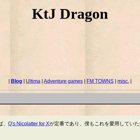
KtJ Dragon
|
Blog
|
Ultima
|
Adventure games
|
FM TOWNS
|
misc.
|
えば、
Q's Nicolatter for X
が定番であり、僕もこれを愛用していた