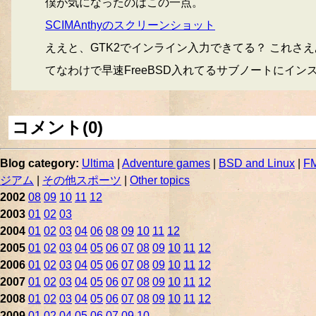
僕が気になったのはこの一点。
SCIMAnthyのスクリーンショット
ええと、GTK2でインライン入力できてる？ これさえあれば
てなわけで早速FreeBSD入れてるサブノートにイン
コメント(0)
Blog category:
Ultima
|
Adventure games
|
BSD and Linux
|
FM
ジアム
|
その他スポーツ
|
Other topics
2002
08
09
10
11
12
2003
01
02
03
2004
01
02
03
04
06
08
09
10
11
12
2005
01
02
03
04
05
06
07
08
09
10
11
12
2006
01
02
03
04
05
06
07
08
09
10
11
12
2007
01
02
03
04
05
06
07
08
09
10
11
12
2008
01
02
03
04
05
06
07
08
09
10
11
12
2009
01
02
04
05
06
07
09
10