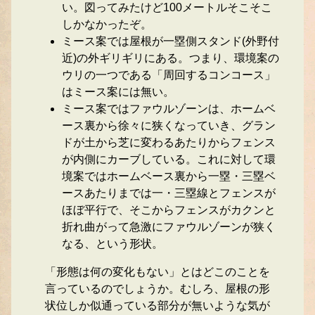
い。図ってみたけど100メートルそこそこ
しかなかったぞ。
ミース案では屋根が一塁側スタンド(外野付
近)の外ギリギリにある。つまり、環境案の
ウリの一つである「周回するコンコース」
はミース案には無い。
ミース案ではファウルゾーンは、ホームベ
ース裏から徐々に狭くなっていき、グラン
ドが土から芝に変わるあたりからフェンス
が内側にカーブしている。これに対して環
境案ではホームベース裏から一塁・三塁ベ
ースあたりまでは一・三塁線とフェンスが
ほぼ平行で、そこからフェンスがカクンと
折れ曲がって急激にファウルゾーンが狭く
なる、という形状。
「形態は何の変化もない」とはどこのことを
言っているのでしょうか。むしろ、屋根の形
状位しか似通っている部分が無いような気が