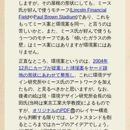
しますが。その屋根の形状にしても、ミース
氏が好んで使うモチーフ(
Lincoln Financial
Field
や
Paul Brown Stadium
)であり、これを
もってミース案と環境案を同一、と言うのは
苦しいかと。また、ミース氏が好んで使うも
う一つのモチーフである「傾いたガラスの外
壁」はミース案にはありますが環境案にはあ
りません。
正直なところ、環境案というのは、
2004年
12月にカープが提案した球場案
を
ヤード跡
地の形状にあわせて整形し
、これに環境デザ
イン研究所やミース氏のアートワークを加え
たもの、と見るべきかと思いますが。なお、
後者の絵は現・環境デザイン研究所会長の仙
田氏(当時は東京工業大学教授)によるもので
すが、
オリジナルのPDF
のレイヤー構造
から判断する限りでは、レフトスタンドを削
るところまではカープのアイデアでしょう。