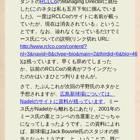
タントの
RCLCo
のManaging Directorに就任
した(このネタは私も五月下旬に掴んでいま
した)。一度はRCLCoのサイトに名前が載っ
ていたが、現在は消去されている」というこ
とです。なお、辿れなくなっているだけでミ
ース氏についての説明(リンク切れ URL:
http://www.rclco.com/content/?
nl=3&navid=8&ctype=bio&main=2&thirdid=6&bio=46
)は残っています。早くも辞めてしまった
か、以前のRCLCoの発表がフライングだっ
たのかはいまひとつ判りませんが。
さて、たぶんこれが次回の平野氏のネタかと
予想されますが、
広島新球場については、
Nadelのサイトに資料が残っています
。ミー
ス氏がNadelから離れるにあたり、2001年の
ミース氏の案とコンペの当選案とがごっちゃ
になってしまったようです。この資料によれ
ば、新球場はJack Bouvrie氏のスタジオの担
当となったようです。と、いうことで、既に