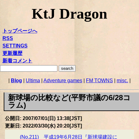
KtJ Dragon
トップページへ
RSS
SETTINGS
更新履歴
新着コメント
|
Blog
|
Ultima
|
Adventure games
|
FM TOWNS
|
misc.
|
新球場の比較など(平野市議の6/28コ
ラム)
公開日: 2007/07/01(日) 13:38[JST]
更新日: 2022/03/30(水) 20:20[JST]
(No.211) 平成19年6月28日『新球場建設に