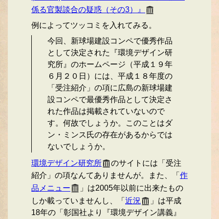
係る官製談合の疑惑（その3）』
例によってツッコミを入れてみる。
今回、新球場建設コンペで優秀作品
として決定された『環境デザイン研
究所』のホームページ（平成１９年
６月２０日）には、平成１８年度の
「受注紹介」の項に広島の新球場建
設コンペで最優秀作品として決定さ
れた作品は掲載されていないので
す。何故でしょうか。このことはダ
ン・ミンス氏の存在があるからでは
ないでしょうか。
環境デザイン研究所
のサイトには「受注
紹介」の項なんてありませんが。また、「
作
品メニュー
」は2005年以前に出来たもの
しか載っていませんし、「
近況
」は平成
18年の「彰国社より『環境デザイン講義』