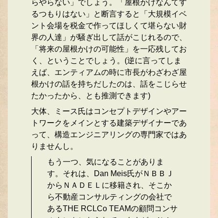
らやらない」でしょう。「屋根かけなんてす
るつもりはない」と断言すると「大規模イベ
ント会場を税金で作ってほしくて堪らない財
界の人達」が騒ぎ出して話がこじれるので、
「将来の屋根かけの可能性」を一応残してお
く、ということでしょう。(逆に言ってしま
えば、エンティアムの時に市長がわざわざ屋
根かけの話を持ちだしたのは、話をこじらせ
たかったから、とも推測できます)
大体、ミース氏はコンセプトデザインやアー
トワークをメインとする建築デザイナーであ
って、構造エンジニアリングの専門家ではあ
りませんし。
もう一つ、気になることがありま
す。それは、Dan Meis氏がＮＢＢＪ
からＮＡＤＥＬに移籍され、そこか
ら不動産コンサルティングの会社で
あるTHE RCLCo TEAMの顧問コンサ