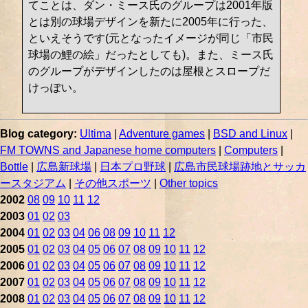
てことは、ダン・ミース氏のグループは2001年版
とは別の球場デザインを新たに2005年に行った、
といえそうです(元となったイメージが同じ「市民
球場の鯉の絵」だったとしても)。また、ミース氏
のグループがデザインしたのは屋根とスロープだ
けっぽい。
Blog category:
Ultima
|
Adventure games
|
BSD and Linux
|
FM TOWNS and Japanese home computers
|
Computers
|
Bottle
|
広島新球場
|
日本プロ野球
|
広島市民球場跡地とサッカ
ースタジアム
|
その他スポーツ
|
Other topics
2002
08
09
10
11
12
2003
01
02
03
2004
01
02
03
04
06
08
09
10
11
12
2005
01
02
03
04
05
06
07
08
09
10
11
12
2006
01
02
03
04
05
06
07
08
09
10
11
12
2007
01
02
03
04
05
06
07
08
09
10
11
12
2008
01
02
03
04
05
06
07
08
09
10
11
12