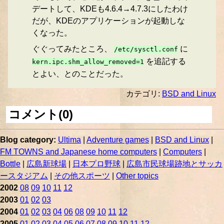
デートして、KDEも4.6.4→4.7.3にしたわけ
だが、KDEのアプリケーションが起動しな
くなった。
ぐぐってみたところ、
に
/etc/sysctl.conf
を追記する
kern.ipc.shm_allow_removed=1
とよい、とのことだった。
カテゴリ:
BSD and Linux
コメント(0)
Blog category:
Ultima
|
Adventure games
|
BSD and Linux
|
FM TOWNS and Japanese home computers
|
Computers
|
Bottle
|
広島新球場
|
日本プロ野球
|
広島市民球場跡地とサッカ
ースタジアム
|
その他スポーツ
|
Other topics
2002
08
09
10
11
12
2003
01
02
03
2004
01
02
03
04
06
08
09
10
11
12
2005
01
02
03
04
05
06
07
08
09
10
11
12