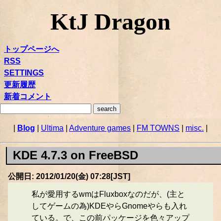
KtJ Dragon
トップページへ
RSS
SETTINGS
更新履歴
新着コメント
|
Blog
|
Ultima
|
Adventure games
|
FM TOWNS
|
misc.
|
KDE 4.7.3 on FreeBSD
公開日: 2012/01/20(金) 07:28[JST]
私が愛用するwmはFluxboxなのだが、(主と
してゲームの為)KDEやらGnomeやらも入れ
ている。で、この前パッケージを色々アップ