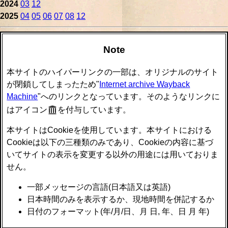
2024
03
12
2025
04
05
06
07
08
12
Note
本サイトのハイパーリンクの一部は、オリジナルのサイト
が閉鎖してしまったため"
Internet archive Wayback
Machine
"へのリンクとなっています。そのようなリンクに
はアイコン
を付与しています。
本サイトはCookieを使用しています。本サイトにおける
Cookieは以下の三種類のみであり、Cookieの内容に基づ
いてサイトの表示を変更する以外の用途には用いておりま
せん。
一部メッセージの言語(日本語又は英語)
日本時間のみを表示するか、現地時間を併記するか
日付のフォーマット(年/月/日、月 日, 年、日 月 年)