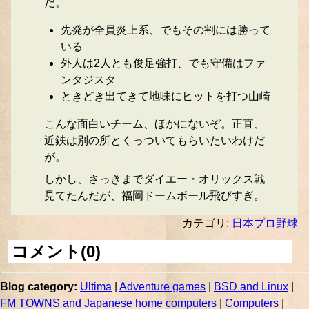
だ。
先発が全員炎上系、でもその割には勝って
いる
外人は2人とも俊足強打、でも守備はファ
ンタジスタ
ときどき出てきて地味にヒットを打つ山崎
こんな面白いチーム、ほかにないぞ。正直、
近鉄は別の所とくっついてもらいたいわけだ
が。
しかし、さっきまでダイエー・オリックス戦
見てたんだが、福岡ドームボール飛びすぎ。
カテゴリ:
日本プロ野球
コメント(0)
Blog category:
Ultima
|
Adventure games
|
BSD and Linux
|
FM TOWNS and Japanese home computers
|
Computers
|