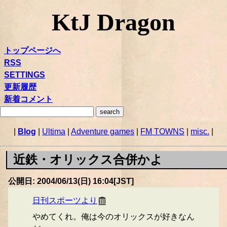
KtJ Dragon
トップページへ
RSS
SETTINGS
更新履歴
新着コメント
|
Blog
|
Ultima
|
Adventure games
|
FM TOWNS
|
misc.
|
近鉄・オリックス合併かよ
公開日: 2004/06/13(日) 16:04[JST]
日刊スポーツより
やめてくれ。俺は今のオリックスが好きなん